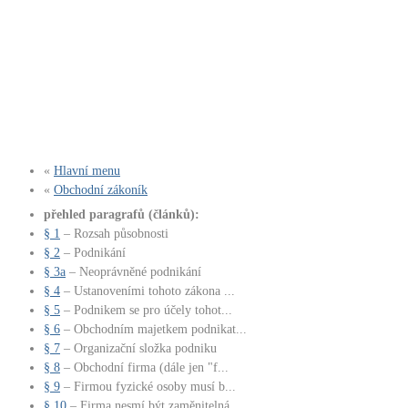
«
Hlavní menu
«
Obchodní zákoník
přehled paragrafů (článků):
§ 1
– Rozsah působnosti
§ 2
– Podnikání
§ 3a
– Neoprávněné podnikání
§ 4
– Ustanoveními tohoto zákona ...
§ 5
– Podnikem se pro účely tohot...
§ 6
– Obchodním majetkem podnikat...
§ 7
– Organizační složka podniku
§ 8
– Obchodní firma (dále jen "f...
§ 9
– Firmou fyzické osoby musí b...
§ 10
– Firma nesmí být zaměnitelná...