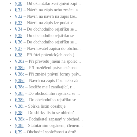
§ 30
– Od okamžiku zveřejnění zápi...
§ 31
– Návrh na zápis nebo změnu a...
§ 32
– Návrh na návrh na zápis lze...
§ 33
– Návrh na zápis lze podat v ...
§ 34
– Do obchodního rejstříku se ...
§ 35
– Do obchodního rejstříku se ...
§ 36
– Do obchodního rejstříku se ...
§ 37
– Navrhovatel zápisu do obcho...
§ 38
– Při fúzi právnických osob (...
§ 38a
– Při převodu jmění na společ...
§ 38b
– Při rozdělení právnické oso...
§ 38c
– Při změně právní formy práv...
§ 38d
– Návrh na zápis fúze nebo zá...
§ 38e
– Jestliže mají zanikající, r...
§ 38f
– Do obchodního rejstříku se ...
§ 38h
– Do obchodního rejstříku se ...
§ 38i
– Sbírka listin obsahuje
§ 38j
– Do sbírky listin se ohledně...
§ 38k
– Podnikatel zapsaný v obchod...
§ 38l
– Statutárním orgánem, členem...
§ 39
– Obchodní společnosti a druž...