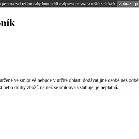
Zobrazit p
 personalizaci reklam a abychom mohli analyzovat provoz na našich stránkách.
oník
rčené ve smlouvě nebude v určité oblasti dodávat jiné osobě než odběr
t nebo druhy zboží, na něž se smlouva vztahuje, je neplatná.