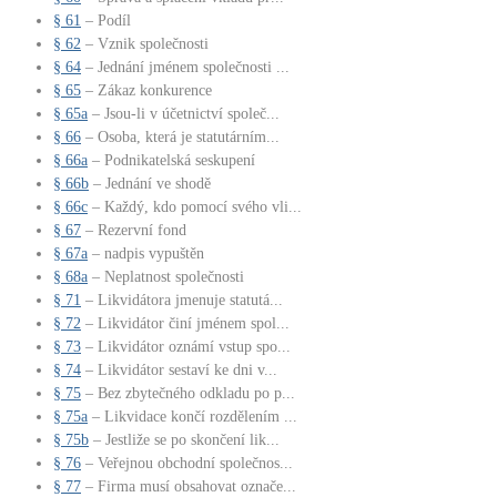
§ 61
– Podíl
§ 62
– Vznik společnosti
§ 64
– Jednání jménem společnosti ...
§ 65
– Zákaz konkurence
§ 65a
– Jsou-li v účetnictví společ...
§ 66
– Osoba, která je statutárním...
§ 66a
– Podnikatelská seskupení
§ 66b
– Jednání ve shodě
§ 66c
– Každý, kdo pomocí svého vli...
§ 67
– Rezervní fond
§ 67a
– nadpis vypuštěn
§ 68a
– Neplatnost společnosti
§ 71
– Likvidátora jmenuje statutá...
§ 72
– Likvidátor činí jménem spol...
§ 73
– Likvidátor oznámí vstup spo...
§ 74
– Likvidátor sestaví ke dni v...
§ 75
– Bez zbytečného odkladu po p...
§ 75a
– Likvidace končí rozdělením ...
§ 75b
– Jestliže se po skončení lik...
§ 76
– Veřejnou obchodní společnos...
§ 77
– Firma musí obsahovat označe...