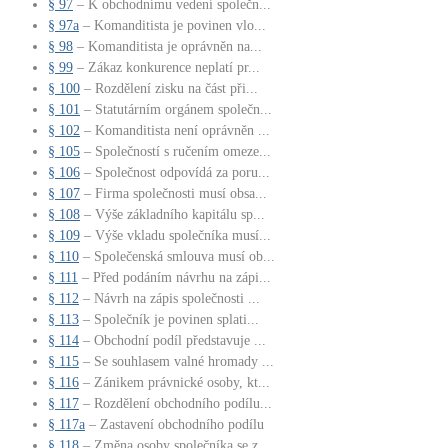
§ 97
– K obchodnímu vedení společn...
§ 97a
– Komanditista je povinen vlo...
§ 98
– Komanditista je oprávněn na...
§ 99
– Zákaz konkurence neplatí pr...
§ 100
– Rozdělení zisku na část při...
§ 101
– Statutárním orgánem společn...
§ 102
– Komanditista není oprávněn ...
§ 105
– Společností s ručením omeze...
§ 106
– Společnost odpovídá za poru...
§ 107
– Firma společnosti musí obsa...
§ 108
– Výše základního kapitálu sp...
§ 109
– Výše vkladu společníka musí...
§ 110
– Společenská smlouva musí ob...
§ 111
– Před podáním návrhu na zápi...
§ 112
– Návrh na zápis společnosti ...
§ 113
– Společník je povinen splati...
§ 114
– Obchodní podíl představuje ...
§ 115
– Se souhlasem valné hromady ...
§ 116
– Zánikem právnické osoby, kt...
§ 117
– Rozdělení obchodního podílu...
§ 117a
– Zastavení obchodního podílu
§ 118
– Změna osoby společníka se z...