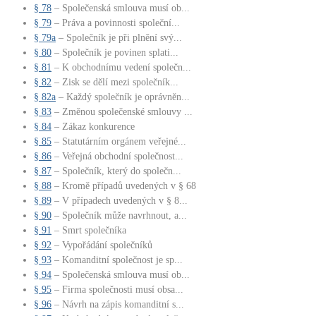
§ 78
– Společenská smlouva musí ob...
§ 79
– Práva a povinnosti společní...
§ 79a
– Společník je při plnění svý...
§ 80
– Společník je povinen splati...
§ 81
– K obchodnímu vedení společn...
§ 82
– Zisk se dělí mezi společník...
§ 82a
– Každý společník je oprávněn...
§ 83
– Změnou společenské smlouvy ...
§ 84
– Zákaz konkurence
§ 85
– Statutárním orgánem veřejné...
§ 86
– Veřejná obchodní společnost...
§ 87
– Společník, který do společn...
§ 88
– Kromě případů uvedených v § 68
§ 89
– V případech uvedených v § 8...
§ 90
– Společník může navrhnout, a...
§ 91
– Smrt společníka
§ 92
– Vypořádání společníků
§ 93
– Komanditní společnost je sp...
§ 94
– Společenská smlouva musí ob...
§ 95
– Firma společnosti musí obsa...
§ 96
– Návrh na zápis komanditní s...