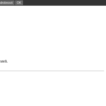
odrobnosti
OK
ateli.