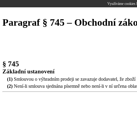
Využíváme cookies k
Paragraf § 745 – Obchodní zák
§ 745
Základní ustanovení
(1)
Smlouvou o výhradním prodeji se zavazuje dodavatel, že zboží u
(2)
Není-li smlouva sjednána písemně nebo není-li v ní určena oblas