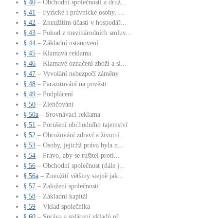
§ 40
– Obchodní společnosti a druž...
§ 41
– Fyzické i právnické osoby, ...
§ 42
– Zneužitím účasti v hospodář...
§ 43
– Pokud z mezinárodních smluv...
§ 44
– Základní ustanovení
§ 45
– Klamavá reklama
§ 46
– Klamavé označení zboží a sl...
§ 47
– Vyvolání nebezpečí záměny
§ 48
– Parazitování na pověsti
§ 49
– Podplácení
§ 50
– Zlehčování
§ 50a
– Srovnávací reklama
§ 51
– Porušení obchodního tajemství
§ 52
– Ohrožování zdraví a životní...
§ 53
– Osoby, jejichž práva byla n...
§ 54
– Právo, aby se rušitel proti...
§ 56
– Obchodní společnost (dále j...
§ 56a
– Zneužití většiny stejně jak...
§ 57
– Založení společnosti
§ 58
– Základní kapitál
§ 59
– Vklad společníka
§ 60
– Správa a splácení vkladů př...