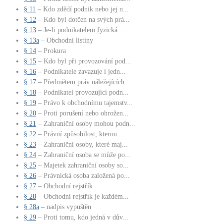
§ 11
– Kdo zdědí podnik nebo jej n...
§ 12
– Kdo byl dotčen na svých prá...
§ 13
– Je-li podnikatelem fyzická ...
§ 13a
– Obchodní listiny
§ 14
– Prokura
§ 15
– Kdo byl při provozování pod...
§ 16
– Podnikatele zavazuje i jedn...
§ 17
– Předmětem práv náležejících...
§ 18
– Podnikatel provozující podn...
§ 19
– Právo k obchodnímu tajemstv...
§ 20
– Proti porušení nebo ohrožen...
§ 21
– Zahraniční osoby mohou podn...
§ 22
– Právní způsobilost, kterou ...
§ 23
– Zahraniční osoby, které maj...
§ 24
– Zahraniční osoba se může po...
§ 25
– Majetek zahraniční osoby so...
§ 26
– Právnická osoba založená po...
§ 27
– Obchodní rejstřík
§ 28
– Obchodní rejstřík je každém...
§ 28a
– nadpis vypuštěn
§ 29
– Proti tomu, kdo jedná v dův...