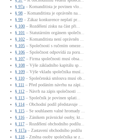
§ 97
– K obchodnímu vedení společn...
§ 97a
– Komanditista je povinen vlo...
§ 98
– Komanditista je oprávněn na...
§ 99
– Zákaz konkurence neplatí pr...
§ 100
– Rozdělení zisku na část při...
§ 101
– Statutárním orgánem společn...
§ 102
– Komanditista není oprávněn ...
§ 105
– Společností s ručením omeze...
§ 106
– Společnost odpovídá za poru...
§ 107
– Firma společnosti musí obsa...
§ 108
– Výše základního kapitálu sp...
§ 109
– Výše vkladu společníka musí...
§ 110
– Společenská smlouva musí ob...
§ 111
– Před podáním návrhu na zápi...
§ 112
– Návrh na zápis společnosti ...
§ 113
– Společník je povinen splati...
§ 114
– Obchodní podíl představuje ...
§ 115
– Se souhlasem valné hromady ...
§ 116
– Zánikem právnické osoby, kt...
§ 117
– Rozdělení obchodního podílu...
§ 117a
– Zastavení obchodního podílu
§ 118
– Změna osoby společníka se z...