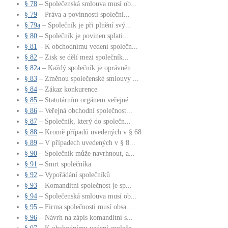
§ 78
– Společenská smlouva musí ob...
§ 79
– Práva a povinnosti společní...
§ 79a
– Společník je při plnění svý...
§ 80
– Společník je povinen splati...
§ 81
– K obchodnímu vedení společn...
§ 82
– Zisk se dělí mezi společník...
§ 82a
– Každý společník je oprávněn...
§ 83
– Změnou společenské smlouvy ...
§ 84
– Zákaz konkurence
§ 85
– Statutárním orgánem veřejné...
§ 86
– Veřejná obchodní společnost...
§ 87
– Společník, který do společn...
§ 88
– Kromě případů uvedených v § 68
§ 89
– V případech uvedených v § 8...
§ 90
– Společník může navrhnout, a...
§ 91
– Smrt společníka
§ 92
– Vypořádání společníků
§ 93
– Komanditní společnost je sp...
§ 94
– Společenská smlouva musí ob...
§ 95
– Firma společnosti musí obsa...
§ 96
– Návrh na zápis komanditní s...