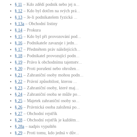
§ 11
– Kdo zdědí podnik nebo jej n...
§ 12
– Kdo byl dotčen na svých prá...
§ 13
– Je-li podnikatelem fyzická ...
§ 13a
– Obchodní listiny
§ 14
– Prokura
§ 15
– Kdo byl při provozování pod...
§ 16
– Podnikatele zavazuje i jedn...
§ 17
– Předmětem práv náležejících...
§ 18
– Podnikatel provozující podn...
§ 19
– Právo k obchodnímu tajemstv...
§ 20
– Proti porušení nebo ohrožen...
§ 21
– Zahraniční osoby mohou podn...
§ 22
– Právní způsobilost, kterou ...
§ 23
– Zahraniční osoby, které maj...
§ 24
– Zahraniční osoba se může po...
§ 25
– Majetek zahraniční osoby so...
§ 26
– Právnická osoba založená po...
§ 27
– Obchodní rejstřík
§ 28
– Obchodní rejstřík je každém...
§ 28a
– nadpis vypuštěn
§ 29
– Proti tomu, kdo jedná v dův...