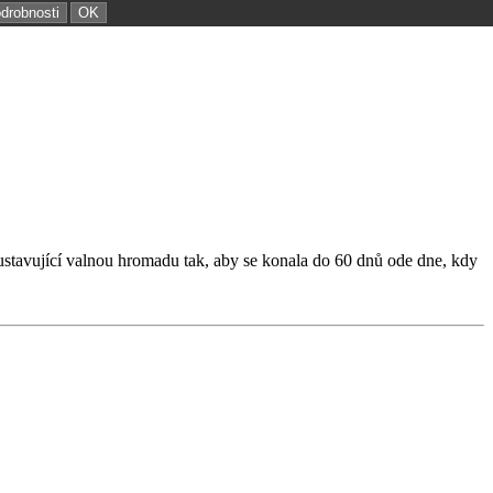
odrobnosti
OK
í ustavující valnou hromadu tak, aby se konala do 60 dnů ode dne, kdy