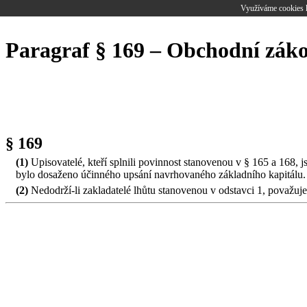
Využíváme cookies k
Paragraf § 169 – Obchodní zák
§ 169
(1)
Upisovatelé, kteří splnili povinnost stanovenou v § 165 a 168, j
bylo dosaženo účinného upsání navrhovaného základního kapitálu.
(2)
Nedodrží-li zakladatelé lhůtu stanovenou v odstavci 1, považuje