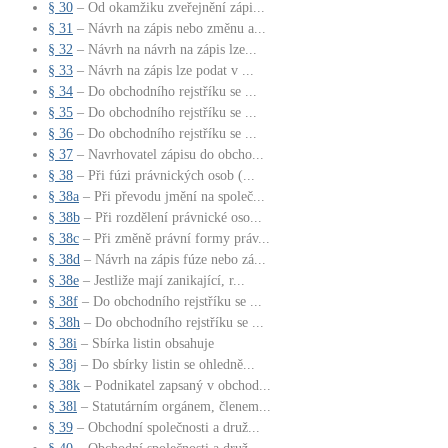
§ 30
– Od okamžiku zveřejnění zápi...
§ 31
– Návrh na zápis nebo změnu a...
§ 32
– Návrh na návrh na zápis lze...
§ 33
– Návrh na zápis lze podat v ...
§ 34
– Do obchodního rejstříku se ...
§ 35
– Do obchodního rejstříku se ...
§ 36
– Do obchodního rejstříku se ...
§ 37
– Navrhovatel zápisu do obcho...
§ 38
– Při fúzi právnických osob (...
§ 38a
– Při převodu jmění na společ...
§ 38b
– Při rozdělení právnické oso...
§ 38c
– Při změně právní formy práv...
§ 38d
– Návrh na zápis fúze nebo zá...
§ 38e
– Jestliže mají zanikající, r...
§ 38f
– Do obchodního rejstříku se ...
§ 38h
– Do obchodního rejstříku se ...
§ 38i
– Sbírka listin obsahuje
§ 38j
– Do sbírky listin se ohledně...
§ 38k
– Podnikatel zapsaný v obchod...
§ 38l
– Statutárním orgánem, členem...
§ 39
– Obchodní společnosti a druž...