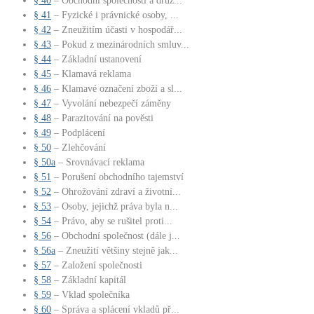
§ 40
– Obchodní společnosti a druž...
§ 41
– Fyzické i právnické osoby, ...
§ 42
– Zneužitím účasti v hospodář...
§ 43
– Pokud z mezinárodních smluv...
§ 44
– Základní ustanovení
§ 45
– Klamavá reklama
§ 46
– Klamavé označení zboží a sl...
§ 47
– Vyvolání nebezpečí záměny
§ 48
– Parazitování na pověsti
§ 49
– Podplácení
§ 50
– Zlehčování
§ 50a
– Srovnávací reklama
§ 51
– Porušení obchodního tajemství
§ 52
– Ohrožování zdraví a životní...
§ 53
– Osoby, jejichž práva byla n...
§ 54
– Právo, aby se rušitel proti...
§ 56
– Obchodní společnost (dále j...
§ 56a
– Zneužití většiny stejně jak...
§ 57
– Založení společnosti
§ 58
– Základní kapitál
§ 59
– Vklad společníka
§ 60
– Správa a splácení vkladů př...