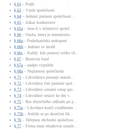
§ 61
– Podíl
§ 62
– Vznik společnosti
§ 64
– Jednání jménem společnosti ...
§ 65
– Zákaz konkurence
§ 65a
– Jsou-li v účetnictví společ...
§ 66
– Osoba, která je statutárním...
§ 66a
– Podnikatelská seskupení
§ 66b
– Jednání ve shodě
§ 66c
– Každý, kdo pomocí svého vli...
§ 67
– Rezervní fond
§ 67a
– nadpis vypuštěn
§ 68a
– Neplatnost společnosti
§ 71
– Likvidátora jmenuje statutá...
§ 72
– Likvidátor činí jménem spol...
§ 73
– Likvidátor oznámí vstup spo...
§ 74
– Likvidátor sestaví ke dni v...
§ 75
– Bez zbytečného odkladu po p...
§ 75a
– Likvidace končí rozdělením ...
§ 75b
– Jestliže se po skončení lik...
§ 76
– Veřejnou obchodní společnos...
§ 77
– Firma musí obsahovat označe...