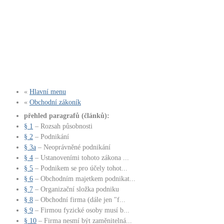
«
Hlavní menu
«
Obchodní zákoník
přehled paragrafů (článků):
§ 1
– Rozsah působnosti
§ 2
– Podnikání
§ 3a
– Neoprávněné podnikání
§ 4
– Ustanoveními tohoto zákona ...
§ 5
– Podnikem se pro účely tohot...
§ 6
– Obchodním majetkem podnikat...
§ 7
– Organizační složka podniku
§ 8
– Obchodní firma (dále jen "f...
§ 9
– Firmou fyzické osoby musí b...
§ 10
– Firma nesmí být zaměnitelná...