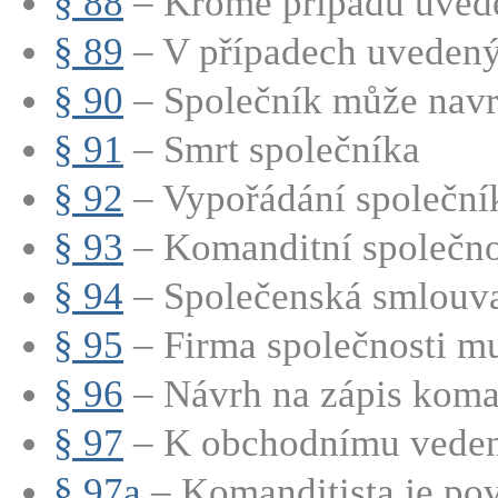
§ 88
– Kromě případů uved
§ 89
– V případech uvedenýc
§ 90
– Společník může navrh
§ 91
– Smrt společníka
§ 92
– Vypořádání společní
§ 93
– Komanditní společnos
§ 94
– Společenská smlouva
§ 95
– Firma společnosti mu
§ 96
– Návrh na zápis koman
§ 97
– K obchodnímu vedení
§ 97a
– Komanditista je pov