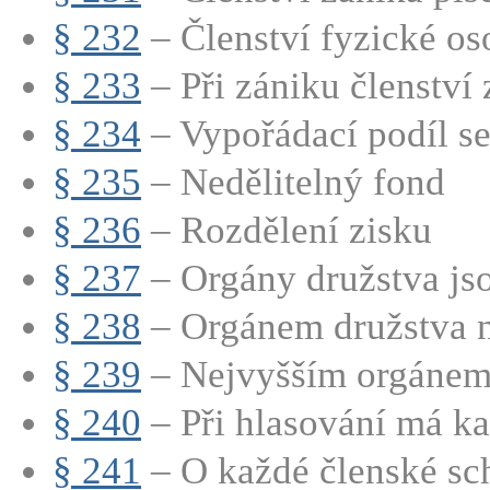
§ 232
– Členství fyzické oso
§ 233
– Při zániku členství z
§ 234
– Vypořádací podíl se 
§ 235
– Nedělitelný fond
§ 236
– Rozdělení zisku
§ 237
– Orgány družstva jsou
§ 238
– Orgánem družstva ne
§ 239
– Nejvyšším orgánem 
§ 240
– Při hlasování má ka
§ 241
– O každé členské sch