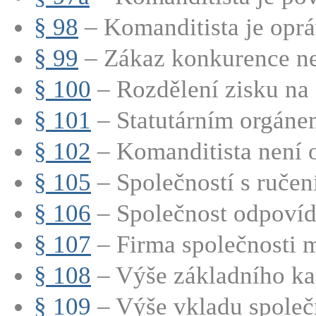
§ 98
– Komanditista je oprá
§ 99
– Zákaz konkurence nep
§ 100
– Rozdělení zisku na č
§ 101
– Statutárním orgánem
§ 102
– Komanditista není o
§ 105
– Společností s ručen
§ 106
– Společnost odpovídá
§ 107
– Firma společnosti m
§ 108
– Výše základního kap
§ 109
– Výše vkladu společn