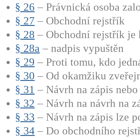
§ 26
– Právnická osoba zalo
§ 27
– Obchodní rejstřík
§ 28
– Obchodní rejstřík je
§ 28a
– nadpis vypuštěn
§ 29
– Proti tomu, kdo jedná
§ 30
– Od okamžiku zveřejně
§ 31
– Návrh na zápis nebo 
§ 32
– Návrh na návrh na záp
§ 33
– Návrh na zápis lze po
§ 34
– Do obchodního rejstří