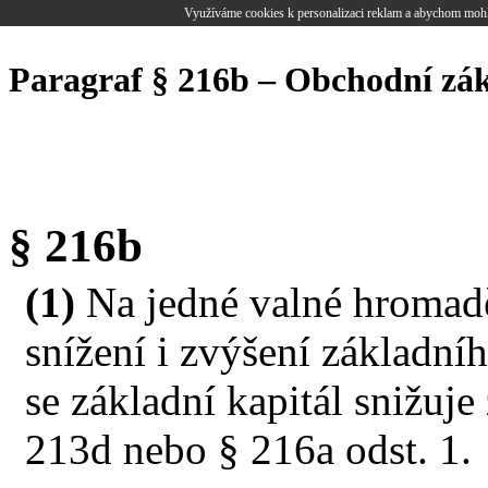
Využíváme cookies k personalizaci reklam a abychom mohl
Paragraf § 216b – Obchodní zá
§ 216b
(1)
Na jedné valné hromadě
snížení i zvýšení základníh
se základní kapitál snižuj
213d nebo § 216a odst. 1.