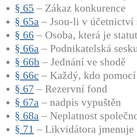
§ 65
– Zákaz konkurence
§ 65a
– Jsou-li v účetnictví 
§ 66
– Osoba, která je statut
§ 66a
– Podnikatelská sesk
§ 66b
– Jednání ve shodě
§ 66c
– Každý, kdo pomocí s
§ 67
– Rezervní fond
§ 67a
– nadpis vypuštěn
§ 68a
– Neplatnost společno
§ 71
– Likvidátora jmenuje s