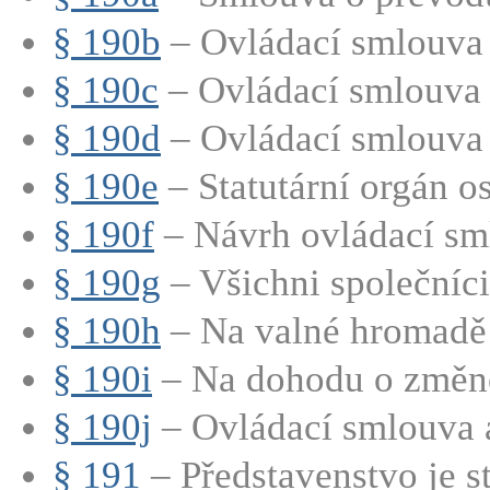
§ 190b
– Ovládací smlouva
§ 190c
– Ovládací smlouva 
§ 190d
– Ovládací smlouva 
§ 190e
– Statutární orgán os
§ 190f
– Návrh ovládací sm
§ 190g
– Všichni společníci 
§ 190h
– Na valné hromadě 
§ 190i
– Na dohodu o změně 
§ 190j
– Ovládací smlouva a
§ 191
– Představenstvo je st