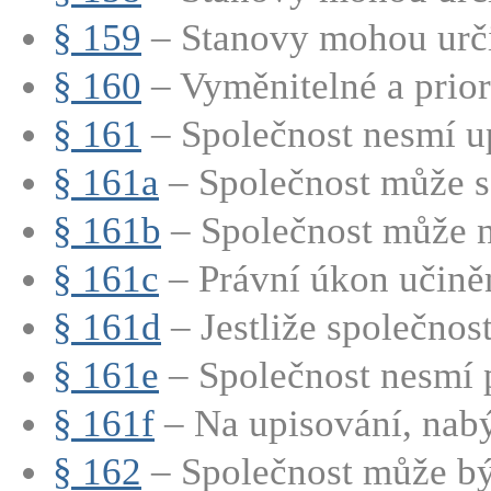
§ 159
– Stanovy mohou určit
§ 160
– Vyměnitelné a priori
§ 161
– Společnost nesmí up
§ 161a
– Společnost může s
§ 161b
– Společnost může n
§ 161c
– Právní úkon učiněn
§ 161d
– Jestliže společnost
§ 161e
– Společnost nesmí p
§ 161f
– Na upisování, nabý
§ 162
– Společnost může být