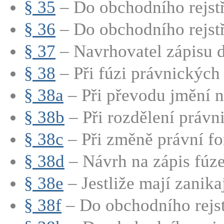
§ 35
– Do obchodního rejstří
§ 36
– Do obchodního rejstří
§ 37
– Navrhovatel zápisu d
§ 38
– Při fúzi právnických 
§ 38a
– Při převodu jmění na
§ 38b
– Při rozdělení právni
§ 38c
– Při změně právní fo
§ 38d
– Návrh na zápis fúze
§ 38e
– Jestliže mají zanikají
§ 38f
– Do obchodního rejstř