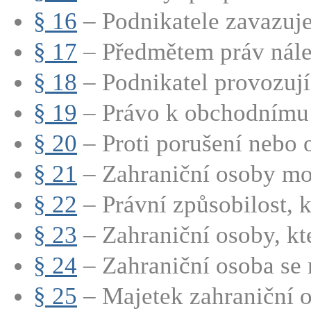
§ 16
– Podnikatele zavazuje 
§ 17
– Předmětem práv nálež
§ 18
– Podnikatel provozují
§ 19
– Právo k obchodnímu t
§ 20
– Proti porušení nebo 
§ 21
– Zahraniční osoby mo
§ 22
– Právní způsobilost, kt
§ 23
– Zahraniční osoby, kte
§ 24
– Zahraniční osoba se 
§ 25
– Majetek zahraniční o