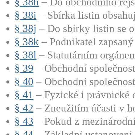
§ 38h
– Do obchodního rejstř
§ 38i
– Sbírka listin obsahu
§ 38j
– Do sbírky listin se o
§ 38k
– Podnikatel zapsaný 
§ 38l
– Statutárním orgánem
§ 39
– Obchodní společnosti
§ 40
– Obchodní společnosti
§ 41
– Fyzické i právnické o
§ 42
– Zneužitím účasti v h
§ 43
– Pokud z mezinárodní
§ 44
– Základní ustanovení