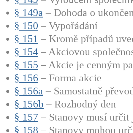
§ 149a
– Dohoda o ukončení
§ 150
– Vypořádání
§ 151
– Kromě případů uve
§ 154
– Akciovou společnost
§ 155
– Akcie je cenným pap
§ 156
– Forma akcie
§ 156a
– Samostatně převod
§ 156b
– Rozhodný den
§ 157
– Stanovy musí určit 
§ 158
– Stanovy mohou určit