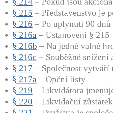
§ 214
– Pokud jsou akcionář
§ 215
– Představenstvo je p
§ 216
– Po uplynutí 90 dnů 
§ 216a
– Ustanovení § 215
§ 216b
– Na jedné valné hro
§ 216c
– Souběžné snížení a
§ 217
– Společnost vytváří r
§ 217a
– Opční listy
§ 219
– Likvidátora jmenuje
§ 220
– Likvidační zůstatek 
§ 221
– Družstvo je společe