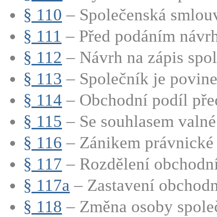
§ 110
– Společenská smlouv
§ 111
– Před podáním návrhu
§ 112
– Návrh na zápis spole
§ 113
– Společník je povinen
§ 114
– Obchodní podíl před
§ 115
– Se souhlasem valné
§ 116
– Zánikem právnické o
§ 117
– Rozdělení obchodní
§ 117a
– Zastavení obchodn
§ 118
– Změna osoby společn