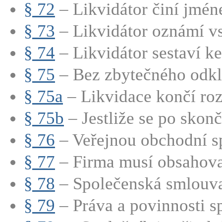
§ 72
– Likvidátor činí jmén
§ 73
– Likvidátor oznámí vs
§ 74
– Likvidátor sestaví ke 
§ 75
– Bez zbytečného odkla
§ 75a
– Likvidace končí roz
§ 75b
– Jestliže se po skonče
§ 76
– Veřejnou obchodní sp
§ 77
– Firma musí obsahovat
§ 78
– Společenská smlouva
§ 79
– Práva a povinnosti sp