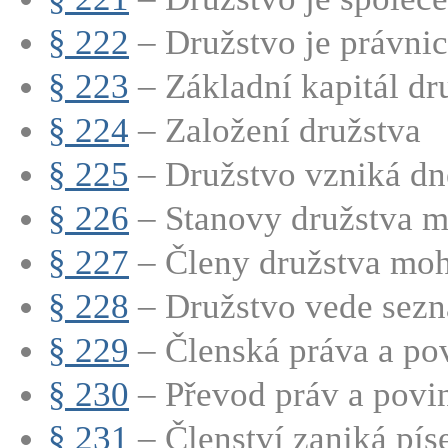
§ 222
– Družstvo je právnic
§ 223
– Základní kapitál dru
§ 224
– Založení družstva
§ 225
– Družstvo vzniká dn
§ 226
– Stanovy družstva mu
§ 227
– Členy družstva moho
§ 228
– Družstvo vede sezn
§ 229
– Členská práva a povi
§ 230
– Převod práv a povinn
§ 231
– Členství zaniká pís