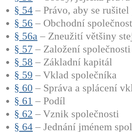
§ 54
– Právo, aby se rušitel p
§ 56
– Obchodní společnost (
§ 56a
– Zneužití většiny stej
§ 57
– Založení společnosti
§ 58
– Základní kapitál
§ 59
– Vklad společníka
§ 60
– Správa a splácení vkl
§ 61
– Podíl
§ 62
– Vznik společnosti
§ 64
– Jednání jménem spole