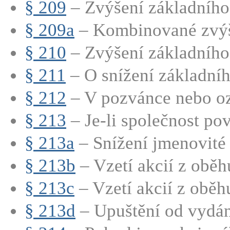
§ 209
– Zvýšení základního 
§ 209a
– Kombinované zvýše
§ 210
– Zvýšení základního 
§ 211
– O snížení základního
§ 212
– V pozvánce nebo oz
§ 213
– Je-li společnost pov
§ 213a
– Snížení jmenovité 
§ 213b
– Vzetí akcií z oběhu
§ 213c
– Vzetí akcií z oběhu
§ 213d
– Upuštění od vydán