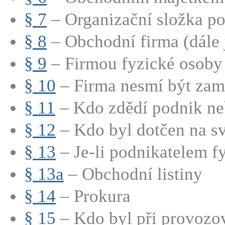
§ 7
– Organizační složka p
§ 8
– Obchodní firma (dále j
§ 9
– Firmou fyzické osoby 
§ 10
– Firma nesmí být zamě
§ 11
– Kdo zdědí podnik neb
§ 12
– Kdo byl dotčen na sv
§ 13
– Je-li podnikatelem fy
§ 13a
– Obchodní listiny
§ 14
– Prokura
§ 15
– Kdo byl při provozov