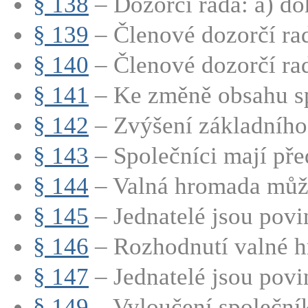
§ 138
– Dozorčí rada: a) doh
§ 139
– Členové dozorčí rad
§ 140
– Členové dozorčí rad
§ 141
– Ke změně obsahu sp
§ 142
– Zvýšení základního 
§ 143
– Společníci mají před
§ 144
– Valná hromada může
§ 145
– Jednatelé jsou povin
§ 146
– Rozhodnutí valné h
§ 147
– Jednatelé jsou povin
§ 149
– Vyloučení společní