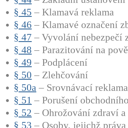
§ 45
– Klamavá reklama
§ 46
– Klamavé označení zbo
§ 47
– Vyvolání nebezpečí
§ 48
– Parazitování na pově
§ 49
– Podplácení
§ 50
– Zlehčování
§ 50a
– Srovnávací reklama
§ 51
– Porušení obchodního
§ 52
– Ohrožování zdraví a ž
§ 53
– Osoby, jejichž práva 