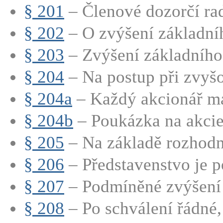
§ 201
– Členové dozorčí rad
§ 202
– O zvýšení základníh
§ 203
– Zvýšení základního 
§ 204
– Na postup při zvyšo
§ 204a
– Každý akcionář má
§ 204b
– Poukázka na akci
§ 205
– Na základě rozhodnu
§ 206
– Představenstvo je p
§ 207
– Podmíněné zvýšení 
§ 208
– Po schválení řádné,