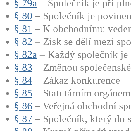
§ 79a
– Společník je při pln
§ 80
– Společník je povinen 
§ 81
– K obchodnímu vedení
§ 82
– Zisk se dělí mezi spo
§ 82a
– Každý společník je 
§ 83
– Změnou společenské 
§ 84
– Zákaz konkurence
§ 85
– Statutárním orgánem 
§ 86
– Veřejná obchodní spo
§ 87
– Společník, který do s