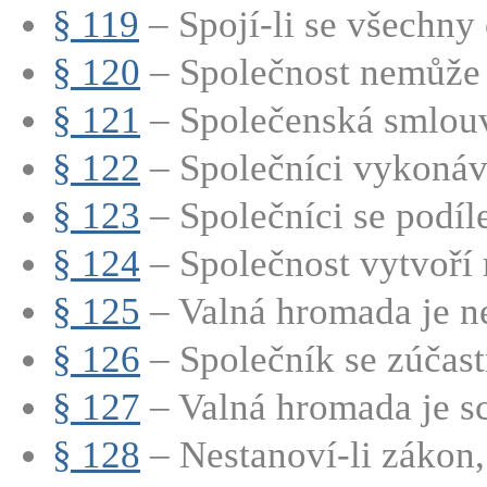
§ 119
– Spojí-li se všechny
§ 120
– Společnost nemůže 
§ 121
– Společenská smlouv
§ 122
– Společníci vykonáva
§ 123
– Společníci se podílej
§ 124
– Společnost vytvoří r
§ 125
– Valná hromada je ne
§ 126
– Společník se zúčastň
§ 127
– Valná hromada je sc
§ 128
– Nestanoví-li zákon, 