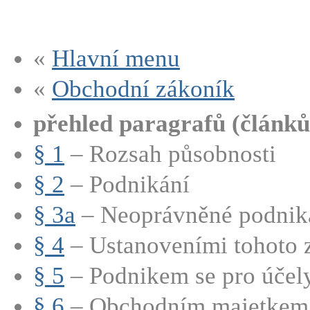
«
Hlavní menu
«
Obchodní zákoník
přehled paragrafů (článků
§ 1
– Rozsah působnosti
§ 2
– Podnikání
§ 3a
– Neoprávněné podnik
§ 4
– Ustanoveními tohoto z
§ 5
– Podnikem se pro účely 
§ 6
– Obchodním majetkem p