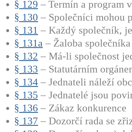
§ 129
– Termín a program v
§ 130
– Společníci mohou při
§ 131
– Každý společník, jed
§ 131a
– Žaloba společníka
§ 132
– Má-li společnost jed
§ 133
– Statutárním orgánem
§ 134
– Jednateli náleží obc
§ 135
– Jednatelé jsou povin
§ 136
– Zákaz konkurence
§ 137
– Dozorčí rada se zřizu