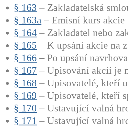
§ 163
– Zakladatelská smlo
§ 163a
– Emisní kurs akcie
§ 164
– Zakladatel nebo zakl
§ 165
– K upsání akcie na zá
§ 166
– Po upsání navrhovan
§ 167
– Upisování akcií je n
§ 168
– Upisovatelé, kteří up
§ 169
– Upisovatelé, kteří sp
§ 170
– Ustavující valná hr
§ 171
– Ustavující valná hr