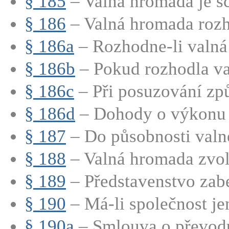
§ 185
– Valná hromada je sc
§ 186
– Valná hromada rozho
§ 186a
– Rozhodne-li valná
§ 186b
– Pokud rozhodla va
§ 186c
– Při posuzování způs
§ 186d
– Dohody o výkonu h
§ 187
– Do působnosti valn
§ 188
– Valná hromada zvolí
§ 189
– Představenstvo zabe
§ 190
– Má-li společnost jen
§ 190a
– Smlouva o převod