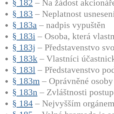
§ 182
– Na žádost akcionáře
§ 183
– Neplatnost usnesení
§ 183a
– nadpis vypuštěn
§ 183i
– Osoba, která vlastn
§ 183j
– Představenstvo svo
§ 183k
– Vlastníci účastnic
§ 183l
– Představenstvo pod
§ 183m
– Oprávněné osoby m
§ 183n
– Zvláštnosti postupu
§ 184
– Nejvyšším orgánem 