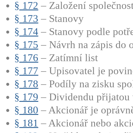
§ 172
– Založení společnosti
§ 173
– Stanovy
§ 174
– Stanovy podle potře
§ 175
– Návrh na zápis do o
§ 176
– Zatímní list
§ 177
– Upisovatel je povine
§ 178
– Podíly na zisku spo
§ 179
– Dividendu přijatou v
§ 180
– Akcionář je oprávně
§ 181
– Akcionář nebo akcio