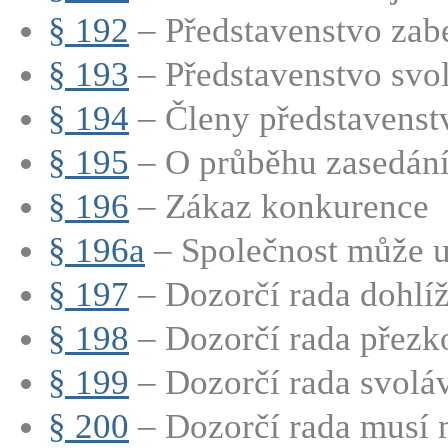
§ 192
– Představenstvo zabe
§ 193
– Představenstvo svol
§ 194
– Členy představenstva
§ 195
– O průběhu zasedání 
§ 196
– Zákaz konkurence
§ 196a
– Společnost může uz
§ 197
– Dozorčí rada dohlíží
§ 198
– Dozorčí rada přezk
§ 199
– Dozorčí rada svoláv
§ 200
– Dozorčí rada musí m