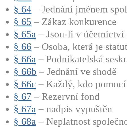
§ 64
– Jednání jménem spole
§ 65
– Zákaz konkurence
§ 65a
– Jsou-li v účetnictví 
§ 66
– Osoba, která je statut
§ 66a
– Podnikatelská sesk
§ 66b
– Jednání ve shodě
§ 66c
– Každý, kdo pomocí s
§ 67
– Rezervní fond
§ 67a
– nadpis vypuštěn
§ 68a
– Neplatnost společno