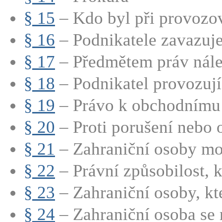
§ 15
– Kdo byl při provozov
§ 16
– Podnikatele zavazuje 
§ 17
– Předmětem práv nálež
§ 18
– Podnikatel provozují
§ 19
– Právo k obchodnímu t
§ 20
– Proti porušení nebo 
§ 21
– Zahraniční osoby mo
§ 22
– Právní způsobilost, kt
§ 23
– Zahraniční osoby, kte
§ 24
– Zahraniční osoba se 