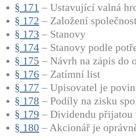
§ 171
– Ustavující valná hr
§ 172
– Založení společnosti
§ 173
– Stanovy
§ 174
– Stanovy podle potře
§ 175
– Návrh na zápis do o
§ 176
– Zatímní list
§ 177
– Upisovatel je povine
§ 178
– Podíly na zisku spo
§ 179
– Dividendu přijatou v
§ 180
– Akcionář je oprávně