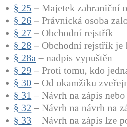
§ 25
– Majetek zahraniční o
§ 26
– Právnická osoba zalo
§ 27
– Obchodní rejstřík
§ 28
– Obchodní rejstřík je
§ 28a
– nadpis vypuštěn
§ 29
– Proti tomu, kdo jedná
§ 30
– Od okamžiku zveřejně
§ 31
– Návrh na zápis nebo 
§ 32
– Návrh na návrh na záp
§ 33
– Návrh na zápis lze po