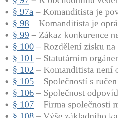
§ 97
– K obchodnímu vedení
§ 97a
– Komanditista je pov
§ 98
– Komanditista je oprá
§ 99
– Zákaz konkurence nep
§ 100
– Rozdělení zisku na č
§ 101
– Statutárním orgánem
§ 102
– Komanditista není o
§ 105
– Společností s ručen
§ 106
– Společnost odpovídá
§ 107
– Firma společnosti m
§ 108
– Výše základního kap