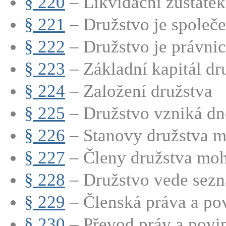
§ 220
– Likvidační zůstatek 
§ 221
– Družstvo je společe
§ 222
– Družstvo je právnic
§ 223
– Základní kapitál dru
§ 224
– Založení družstva
§ 225
– Družstvo vzniká dn
§ 226
– Stanovy družstva mu
§ 227
– Členy družstva moho
§ 228
– Družstvo vede sezn
§ 229
– Členská práva a povi
§ 230
– Převod práv a povinn