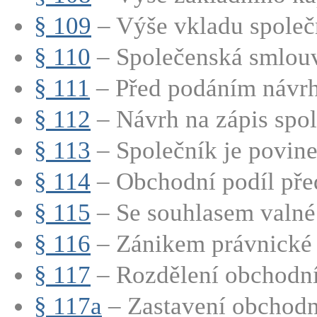
§ 109
– Výše vkladu společn
§ 110
– Společenská smlouv
§ 111
– Před podáním návrhu
§ 112
– Návrh na zápis spole
§ 113
– Společník je povinen
§ 114
– Obchodní podíl před
§ 115
– Se souhlasem valné
§ 116
– Zánikem právnické o
§ 117
– Rozdělení obchodní
§ 117a
– Zastavení obchodn