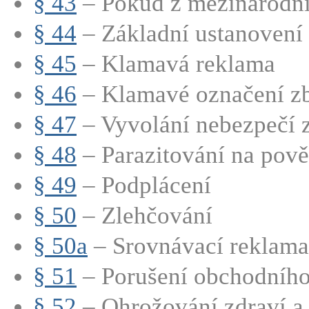
§ 43
– Pokud z mezinárodní
§ 44
– Základní ustanovení
§ 45
– Klamavá reklama
§ 46
– Klamavé označení zbo
§ 47
– Vyvolání nebezpečí
§ 48
– Parazitování na pově
§ 49
– Podplácení
§ 50
– Zlehčování
§ 50a
– Srovnávací reklama
§ 51
– Porušení obchodního
§ 52
– Ohrožování zdraví a ž