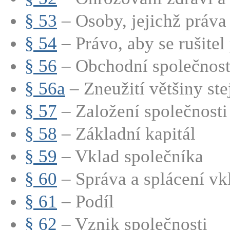
§ 53
– Osoby, jejichž práva 
§ 54
– Právo, aby se rušitel p
§ 56
– Obchodní společnost (
§ 56a
– Zneužití většiny stej
§ 57
– Založení společnosti
§ 58
– Základní kapitál
§ 59
– Vklad společníka
§ 60
– Správa a splácení vkl
§ 61
– Podíl
§ 62
– Vznik společnosti