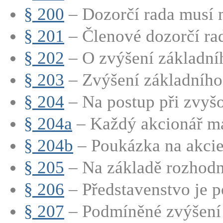
§ 200
– Dozorčí rada musí m
§ 201
– Členové dozorčí rad
§ 202
– O zvýšení základníh
§ 203
– Zvýšení základního 
§ 204
– Na postup při zvyšo
§ 204a
– Každý akcionář má
§ 204b
– Poukázka na akci
§ 205
– Na základě rozhodnu
§ 206
– Představenstvo je p
§ 207
– Podmíněné zvýšení 