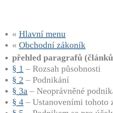
«
Hlavní menu
«
Obchodní zákoník
přehled paragrafů (článků
§ 1
– Rozsah působnosti
§ 2
– Podnikání
§ 3a
– Neoprávněné podnik
§ 4
– Ustanoveními tohoto z