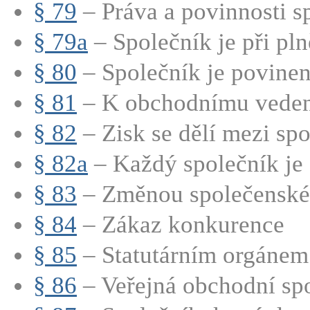
§ 79
– Práva a povinnosti sp
§ 79a
– Společník je při pln
§ 80
– Společník je povinen 
§ 81
– K obchodnímu vedení
§ 82
– Zisk se dělí mezi spo
§ 82a
– Každý společník je 
§ 83
– Změnou společenské 
§ 84
– Zákaz konkurence
§ 85
– Statutárním orgánem 
§ 86
– Veřejná obchodní spo