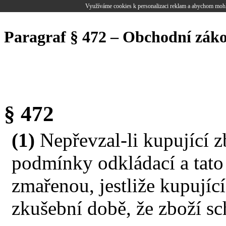
Využíváme cookies k personalizaci reklam a abychom mohl
Paragraf § 472 – Obchodní zák
§ 472
(1)
Nepřevzal-li kupující 
podmínky odkládací a tato
zmařenou, jestliže kupujíc
zkušební době, že zboží sc