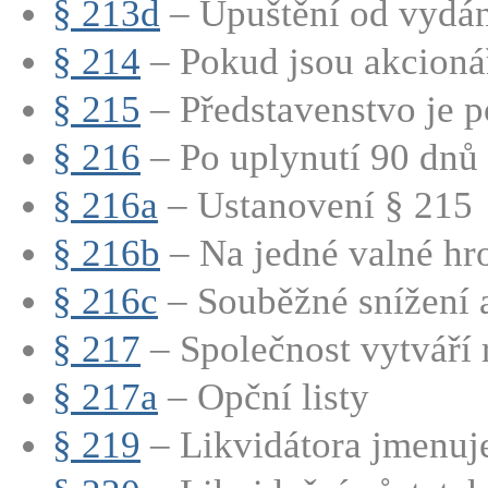
§ 213d
– Upuštění od vydán
§ 214
– Pokud jsou akcionář
§ 215
– Představenstvo je p
§ 216
– Po uplynutí 90 dnů 
§ 216a
– Ustanovení § 215
§ 216b
– Na jedné valné hro
§ 216c
– Souběžné snížení a
§ 217
– Společnost vytváří r
§ 217a
– Opční listy
§ 219
– Likvidátora jmenuje