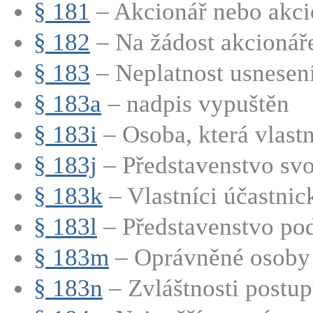
§ 181
– Akcionář nebo akcio
§ 182
– Na žádost akcionáře
§ 183
– Neplatnost usnesení
§ 183a
– nadpis vypuštěn
§ 183i
– Osoba, která vlastn
§ 183j
– Představenstvo svo
§ 183k
– Vlastníci účastnic
§ 183l
– Představenstvo pod
§ 183m
– Oprávněné osoby m
§ 183n
– Zvláštnosti postupu