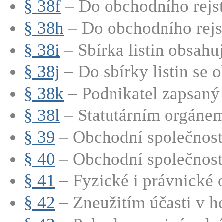
§ 38f
– Do obchodního rejstř
§ 38h
– Do obchodního rejstř
§ 38i
– Sbírka listin obsahu
§ 38j
– Do sbírky listin se o
§ 38k
– Podnikatel zapsaný 
§ 38l
– Statutárním orgánem
§ 39
– Obchodní společnosti
§ 40
– Obchodní společnosti
§ 41
– Fyzické i právnické o
§ 42
– Zneužitím účasti v h