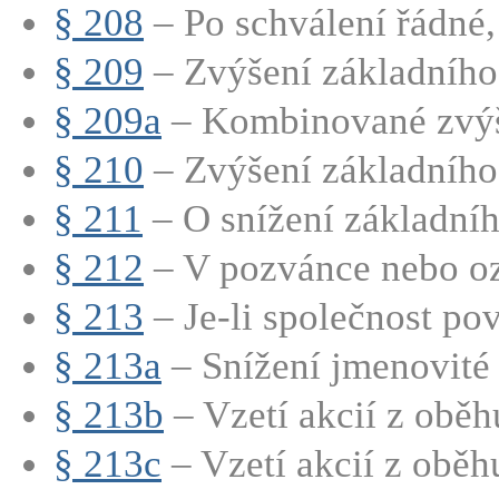
§ 208
– Po schválení řádné,
§ 209
– Zvýšení základního 
§ 209a
– Kombinované zvýše
§ 210
– Zvýšení základního 
§ 211
– O snížení základního
§ 212
– V pozvánce nebo oz
§ 213
– Je-li společnost pov
§ 213a
– Snížení jmenovité 
§ 213b
– Vzetí akcií z oběhu
§ 213c
– Vzetí akcií z oběhu