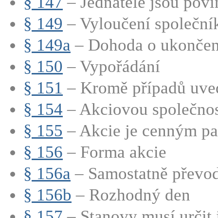
§ 147
– Jednatelé jsou povin
§ 149
– Vyloučení společní
§ 149a
– Dohoda o ukončení
§ 150
– Vypořádání
§ 151
– Kromě případů uve
§ 154
– Akciovou společnost
§ 155
– Akcie je cenným pap
§ 156
– Forma akcie
§ 156a
– Samostatně převod
§ 156b
– Rozhodný den
§ 157
– Stanovy musí určit 