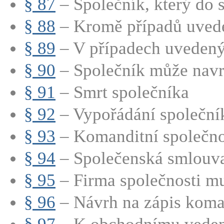
§ 87
– Společník, který do s
§ 88
– Kromě případů uved
§ 89
– V případech uvedenýc
§ 90
– Společník může navrh
§ 91
– Smrt společníka
§ 92
– Vypořádání společní
§ 93
– Komanditní společnos
§ 94
– Společenská smlouva
§ 95
– Firma společnosti mu
§ 96
– Návrh na zápis koman