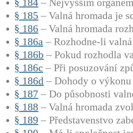
§ 184
– Nejvyšším orgánem 
§ 185
– Valná hromada je sc
§ 186
– Valná hromada rozho
§ 186a
– Rozhodne-li valná
§ 186b
– Pokud rozhodla va
§ 186c
– Při posuzování způs
§ 186d
– Dohody o výkonu h
§ 187
– Do působnosti valn
§ 188
– Valná hromada zvolí
§ 189
– Představenstvo zabe