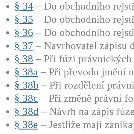
§ 34
– Do obchodního rejstří
§ 35
– Do obchodního rejstří
§ 36
– Do obchodního rejstří
§ 37
– Navrhovatel zápisu d
§ 38
– Při fúzi právnických 
§ 38a
– Při převodu jmění na
§ 38b
– Při rozdělení právni
§ 38c
– Při změně právní fo
§ 38d
– Návrh na zápis fúze
§ 38e
– Jestliže mají zanikají