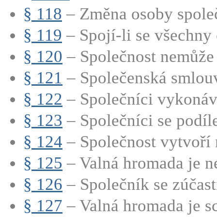
§ 118
– Změna osoby společn
§ 119
– Spojí-li se všechny
§ 120
– Společnost nemůže 
§ 121
– Společenská smlouv
§ 122
– Společníci vykonáva
§ 123
– Společníci se podílej
§ 124
– Společnost vytvoří r
§ 125
– Valná hromada je ne
§ 126
– Společník se zúčastň
§ 127
– Valná hromada je sc