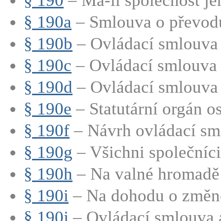
§ 190
– Má-li společnost jen
§ 190a
– Smlouva o převod
§ 190b
– Ovládací smlouva
§ 190c
– Ovládací smlouva 
§ 190d
– Ovládací smlouva 
§ 190e
– Statutární orgán os
§ 190f
– Návrh ovládací sm
§ 190g
– Všichni společníci 
§ 190h
– Na valné hromadě 
§ 190i
– Na dohodu o změně 
§ 190j
– Ovládací smlouva a