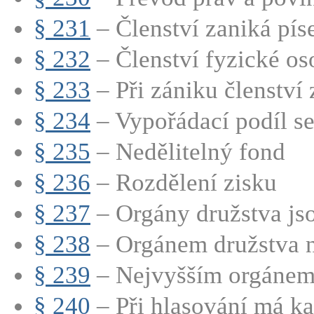
§ 231
– Členství zaniká pís
§ 232
– Členství fyzické oso
§ 233
– Při zániku členství z
§ 234
– Vypořádací podíl se 
§ 235
– Nedělitelný fond
§ 236
– Rozdělení zisku
§ 237
– Orgány družstva jsou
§ 238
– Orgánem družstva ne
§ 239
– Nejvyšším orgánem 
§ 240
– Při hlasování má ka