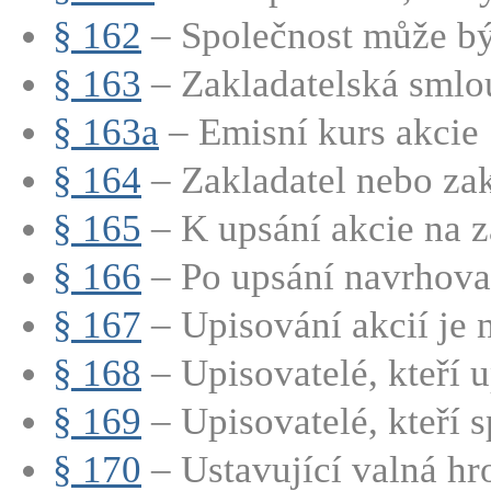
§ 162
– Společnost může být
§ 163
– Zakladatelská smlo
§ 163a
– Emisní kurs akcie
§ 164
– Zakladatel nebo zakl
§ 165
– K upsání akcie na zá
§ 166
– Po upsání navrhovan
§ 167
– Upisování akcií je n
§ 168
– Upisovatelé, kteří up
§ 169
– Upisovatelé, kteří sp
§ 170
– Ustavující valná hr