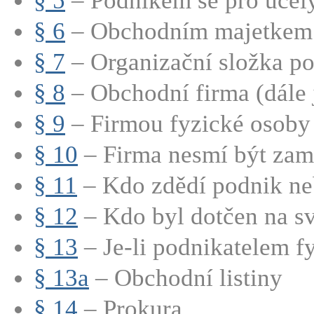
§ 5
– Podnikem se pro účely 
§ 6
– Obchodním majetkem p
§ 7
– Organizační složka p
§ 8
– Obchodní firma (dále j
§ 9
– Firmou fyzické osoby 
§ 10
– Firma nesmí být zamě
§ 11
– Kdo zdědí podnik neb
§ 12
– Kdo byl dotčen na sv
§ 13
– Je-li podnikatelem fy
§ 13a
– Obchodní listiny
§ 14
– Prokura