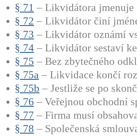
§ 71
– Likvidátora jmenuje s
§ 72
– Likvidátor činí jmén
§ 73
– Likvidátor oznámí vs
§ 74
– Likvidátor sestaví ke 
§ 75
– Bez zbytečného odkla
§ 75a
– Likvidace končí roz
§ 75b
– Jestliže se po skonče
§ 76
– Veřejnou obchodní sp
§ 77
– Firma musí obsahovat
§ 78
– Společenská smlouva