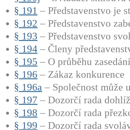
§ 191
– Představenstvo je st
§ 192
– Představenstvo zabe
§ 193
– Představenstvo svol
§ 194
– Členy představenstva
§ 195
– O průběhu zasedání 
§ 196
– Zákaz konkurence
§ 196a
– Společnost může uz
§ 197
– Dozorčí rada dohlíží
§ 198
– Dozorčí rada přezk
§ 199
– Dozorčí rada svoláv