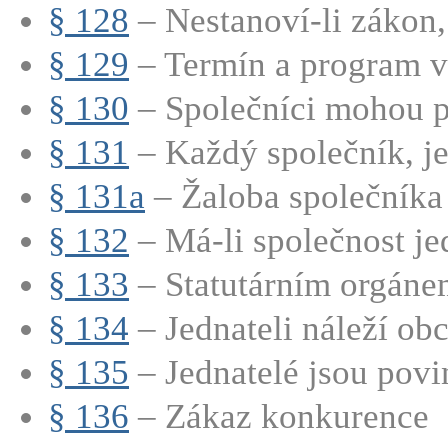
§ 128
– Nestanoví-li zákon, 
§ 129
– Termín a program v
§ 130
– Společníci mohou při
§ 131
– Každý společník, jed
§ 131a
– Žaloba společníka
§ 132
– Má-li společnost jed
§ 133
– Statutárním orgánem
§ 134
– Jednateli náleží obc
§ 135
– Jednatelé jsou povin
§ 136
– Zákaz konkurence