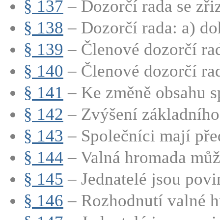
§ 137
– Dozorčí rada se zřizu
§ 138
– Dozorčí rada: a) doh
§ 139
– Členové dozorčí rad
§ 140
– Členové dozorčí rad
§ 141
– Ke změně obsahu sp
§ 142
– Zvýšení základního 
§ 143
– Společníci mají před
§ 144
– Valná hromada může
§ 145
– Jednatelé jsou povin
§ 146
– Rozhodnutí valné h