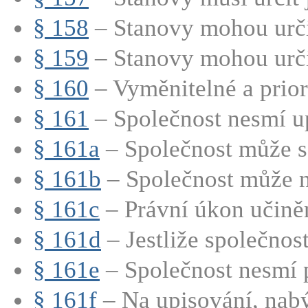
§ 158
– Stanovy mohou určit
§ 159
– Stanovy mohou určit
§ 160
– Vyměnitelné a priori
§ 161
– Společnost nesmí up
§ 161a
– Společnost může s
§ 161b
– Společnost může n
§ 161c
– Právní úkon učiněn
§ 161d
– Jestliže společnost
§ 161e
– Společnost nesmí p
§ 161f
– Na upisování, nabý