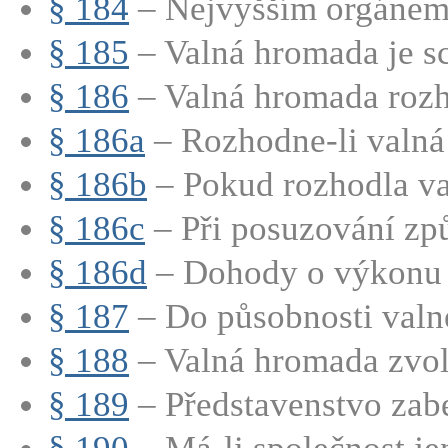
§ 184
– Nejvyšším orgánem 
§ 185
– Valná hromada je sc
§ 186
– Valná hromada rozho
§ 186a
– Rozhodne-li valná
§ 186b
– Pokud rozhodla va
§ 186c
– Při posuzování způs
§ 186d
– Dohody o výkonu h
§ 187
– Do působnosti valn
§ 188
– Valná hromada zvolí
§ 189
– Představenstvo zabe