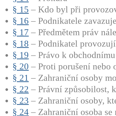
§ 15
– Kdo byl při provozov
§ 16
– Podnikatele zavazuje 
§ 17
– Předmětem práv nálež
§ 18
– Podnikatel provozují
§ 19
– Právo k obchodnímu t
§ 20
– Proti porušení nebo 
§ 21
– Zahraniční osoby mo
§ 22
– Právní způsobilost, kt
§ 23
– Zahraniční osoby, kte
§ 24
– Zahraniční osoba se 