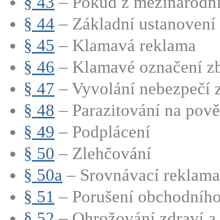
§ 43
– Pokud z mezinárodní
§ 44
– Základní ustanovení
§ 45
– Klamavá reklama
§ 46
– Klamavé označení zbo
§ 47
– Vyvolání nebezpečí
§ 48
– Parazitování na pově
§ 49
– Podplácení
§ 50
– Zlehčování
§ 50a
– Srovnávací reklama
§ 51
– Porušení obchodního
§ 52
– Ohrožování zdraví a ž