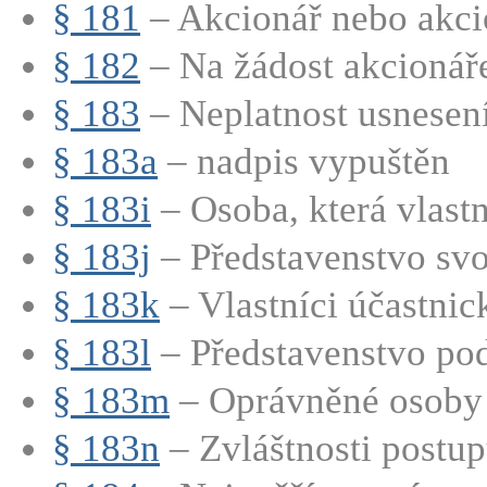
§ 181
– Akcionář nebo akcio
§ 182
– Na žádost akcionáře
§ 183
– Neplatnost usnesení
§ 183a
– nadpis vypuštěn
§ 183i
– Osoba, která vlastn
§ 183j
– Představenstvo svo
§ 183k
– Vlastníci účastnic
§ 183l
– Představenstvo pod
§ 183m
– Oprávněné osoby m
§ 183n
– Zvláštnosti postupu