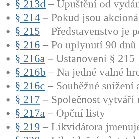
§ 213d
– Upuštění od vydán
§ 214
– Pokud jsou akcionář
§ 215
– Představenstvo je p
§ 216
– Po uplynutí 90 dnů 
§ 216a
– Ustanovení § 215
§ 216b
– Na jedné valné hro
§ 216c
– Souběžné snížení a
§ 217
– Společnost vytváří r
§ 217a
– Opční listy
§ 219
– Likvidátora jmenuje