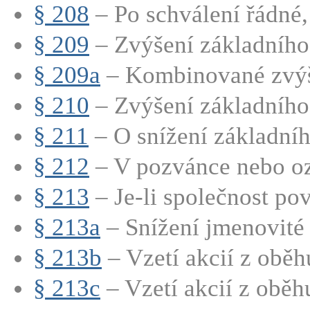
§ 208
– Po schválení řádné,
§ 209
– Zvýšení základního 
§ 209a
– Kombinované zvýše
§ 210
– Zvýšení základního 
§ 211
– O snížení základního
§ 212
– V pozvánce nebo oz
§ 213
– Je-li společnost pov
§ 213a
– Snížení jmenovité 
§ 213b
– Vzetí akcií z oběhu
§ 213c
– Vzetí akcií z oběhu