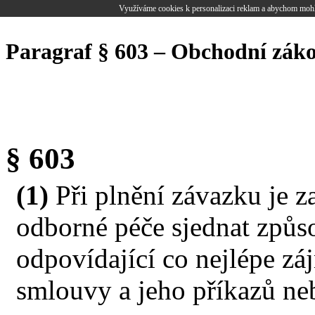
Využíváme cookies k personalizaci reklam a abychom mohl
Paragraf § 603 – Obchodní zák
§ 603
(1)
Při plnění závazku je z
odborné péče sjednat způ
odpovídající co nejlépe zá
smlouvy a jeho příkazů neb