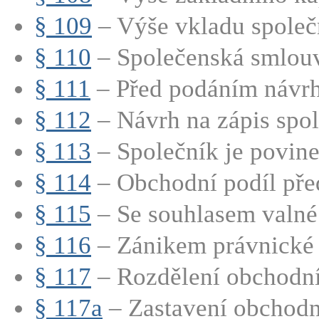
§ 109
– Výše vkladu společn
§ 110
– Společenská smlouv
§ 111
– Před podáním návrhu
§ 112
– Návrh na zápis spole
§ 113
– Společník je povinen
§ 114
– Obchodní podíl před
§ 115
– Se souhlasem valné
§ 116
– Zánikem právnické o
§ 117
– Rozdělení obchodní
§ 117a
– Zastavení obchodn