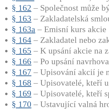
§ 162
– Společnost může být
§ 163
– Zakladatelská smlo
§ 163a
– Emisní kurs akcie
§ 164
– Zakladatel nebo zakl
§ 165
– K upsání akcie na zá
§ 166
– Po upsání navrhovan
§ 167
– Upisování akcií je n
§ 168
– Upisovatelé, kteří up
§ 169
– Upisovatelé, kteří sp
§ 170
– Ustavující valná hr