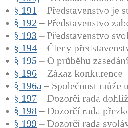
§ 191
– Představenstvo je st
§ 192
– Představenstvo zabe
§ 193
– Představenstvo svol
§ 194
– Členy představenstva
§ 195
– O průběhu zasedání 
§ 196
– Zákaz konkurence
§ 196a
– Společnost může uz
§ 197
– Dozorčí rada dohlíží
§ 198
– Dozorčí rada přezk
§ 199
– Dozorčí rada svoláv