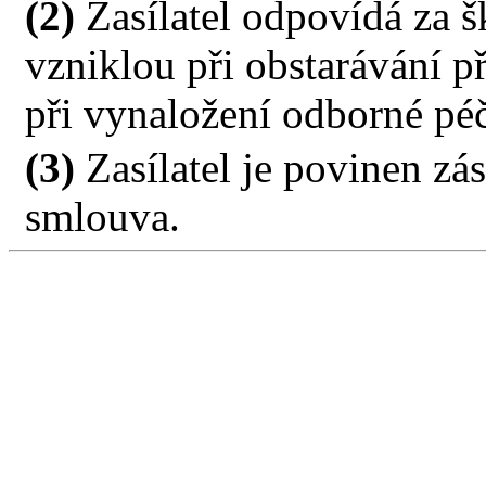
(2)
Zasílatel odpovídá za š
vzniklou při obstarávání př
při vynaložení odborné pé
(3)
Zasílatel je povinen zás
smlouva.