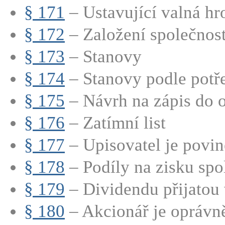
§ 171
– Ustavující valná hr
§ 172
– Založení společnosti
§ 173
– Stanovy
§ 174
– Stanovy podle potře
§ 175
– Návrh na zápis do o
§ 176
– Zatímní list
§ 177
– Upisovatel je povine
§ 178
– Podíly na zisku spo
§ 179
– Dividendu přijatou v
§ 180
– Akcionář je oprávně