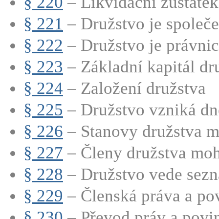
§ 220
– Likvidační zůstatek 
§ 221
– Družstvo je společe
§ 222
– Družstvo je právnic
§ 223
– Základní kapitál dru
§ 224
– Založení družstva
§ 225
– Družstvo vzniká dn
§ 226
– Stanovy družstva mu
§ 227
– Členy družstva moho
§ 228
– Družstvo vede sezn
§ 229
– Členská práva a povi
§ 230
– Převod práv a povinn