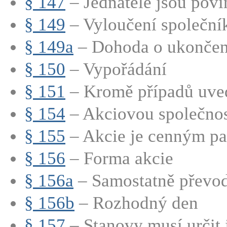
§ 147
– Jednatelé jsou povin
§ 149
– Vyloučení společní
§ 149a
– Dohoda o ukončení
§ 150
– Vypořádání
§ 151
– Kromě případů uve
§ 154
– Akciovou společnost
§ 155
– Akcie je cenným pap
§ 156
– Forma akcie
§ 156a
– Samostatně převod
§ 156b
– Rozhodný den
§ 157
– Stanovy musí určit 