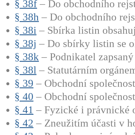
§ 38f
– Do obchodního rejstř
§ 38h
– Do obchodního rejstř
§ 38i
– Sbírka listin obsahu
§ 38j
– Do sbírky listin se o
§ 38k
– Podnikatel zapsaný 
§ 38l
– Statutárním orgánem
§ 39
– Obchodní společnosti
§ 40
– Obchodní společnosti
§ 41
– Fyzické i právnické o
§ 42
– Zneužitím účasti v h