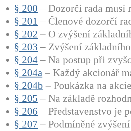
§ 200
– Dozorčí rada musí m
§ 201
– Členové dozorčí rad
§ 202
– O zvýšení základníh
§ 203
– Zvýšení základního 
§ 204
– Na postup při zvyšo
§ 204a
– Každý akcionář má
§ 204b
– Poukázka na akci
§ 205
– Na základě rozhodnu
§ 206
– Představenstvo je p
§ 207
– Podmíněné zvýšení 