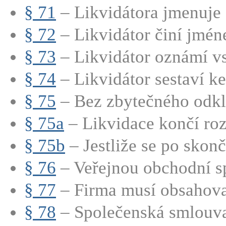
§ 71
– Likvidátora jmenuje s
§ 72
– Likvidátor činí jmén
§ 73
– Likvidátor oznámí vs
§ 74
– Likvidátor sestaví ke 
§ 75
– Bez zbytečného odkla
§ 75a
– Likvidace končí roz
§ 75b
– Jestliže se po skonče
§ 76
– Veřejnou obchodní sp
§ 77
– Firma musí obsahovat
§ 78
– Společenská smlouva