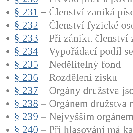
§ 231
– Členství zaniká pís
§ 232
– Členství fyzické oso
§ 233
– Při zániku členství z
§ 234
– Vypořádací podíl se 
§ 235
– Nedělitelný fond
§ 236
– Rozdělení zisku
§ 237
– Orgány družstva jsou
§ 238
– Orgánem družstva ne
§ 239
– Nejvyšším orgánem 
§ 240
– Při hlasování má ka