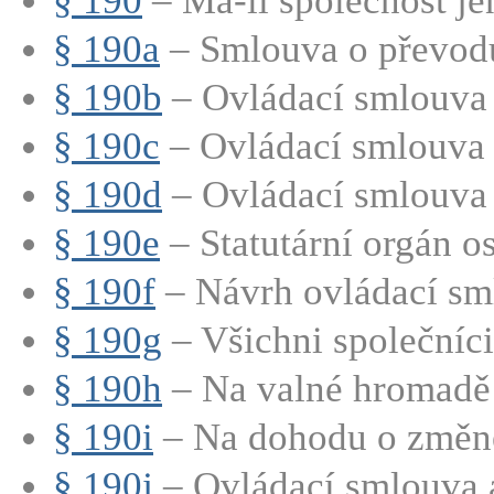
§ 190
– Má-li společnost jen
§ 190a
– Smlouva o převod
§ 190b
– Ovládací smlouva
§ 190c
– Ovládací smlouva 
§ 190d
– Ovládací smlouva 
§ 190e
– Statutární orgán os
§ 190f
– Návrh ovládací sm
§ 190g
– Všichni společníci 
§ 190h
– Na valné hromadě 
§ 190i
– Na dohodu o změně 
§ 190j
– Ovládací smlouva a