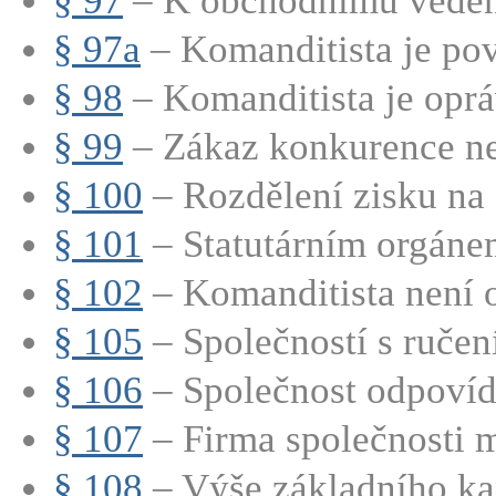
§ 97
– K obchodnímu vedení
§ 97a
– Komanditista je pov
§ 98
– Komanditista je oprá
§ 99
– Zákaz konkurence nep
§ 100
– Rozdělení zisku na č
§ 101
– Statutárním orgánem
§ 102
– Komanditista není o
§ 105
– Společností s ručen
§ 106
– Společnost odpovídá
§ 107
– Firma společnosti m
§ 108
– Výše základního kap