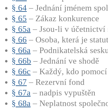
§ 64
– Jednání jménem spole
§ 65
– Zákaz konkurence
§ 65a
– Jsou-li v účetnictví 
§ 66
– Osoba, která je statut
§ 66a
– Podnikatelská sesk
§ 66b
– Jednání ve shodě
§ 66c
– Každý, kdo pomocí s
§ 67
– Rezervní fond
§ 67a
– nadpis vypuštěn
§ 68a
– Neplatnost společno