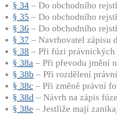
§ 34
– Do obchodního rejstří
§ 35
– Do obchodního rejstří
§ 36
– Do obchodního rejstří
§ 37
– Navrhovatel zápisu d
§ 38
– Při fúzi právnických 
§ 38a
– Při převodu jmění na
§ 38b
– Při rozdělení právni
§ 38c
– Při změně právní fo
§ 38d
– Návrh na zápis fúze
§ 38e
– Jestliže mají zanikají