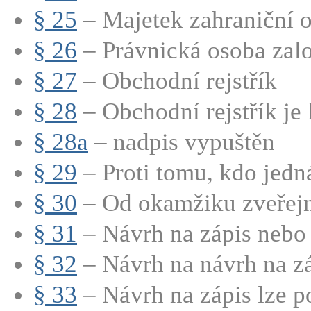
§ 25
– Majetek zahraniční o
§ 26
– Právnická osoba zalo
§ 27
– Obchodní rejstřík
§ 28
– Obchodní rejstřík je
§ 28a
– nadpis vypuštěn
§ 29
– Proti tomu, kdo jedná
§ 30
– Od okamžiku zveřejně
§ 31
– Návrh na zápis nebo 
§ 32
– Návrh na návrh na záp
§ 33
– Návrh na zápis lze po