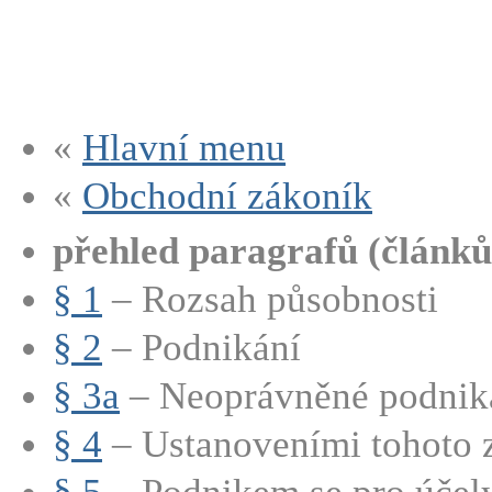
«
Hlavní menu
«
Obchodní zákoník
přehled paragrafů (článků
§ 1
– Rozsah působnosti
§ 2
– Podnikání
§ 3a
– Neoprávněné podnik
§ 4
– Ustanoveními tohoto z