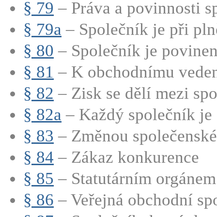
§ 79
– Práva a povinnosti sp
§ 79a
– Společník je při pln
§ 80
– Společník je povinen 
§ 81
– K obchodnímu vedení
§ 82
– Zisk se dělí mezi spo
§ 82a
– Každý společník je 
§ 83
– Změnou společenské 
§ 84
– Zákaz konkurence
§ 85
– Statutárním orgánem 
§ 86
– Veřejná obchodní spo