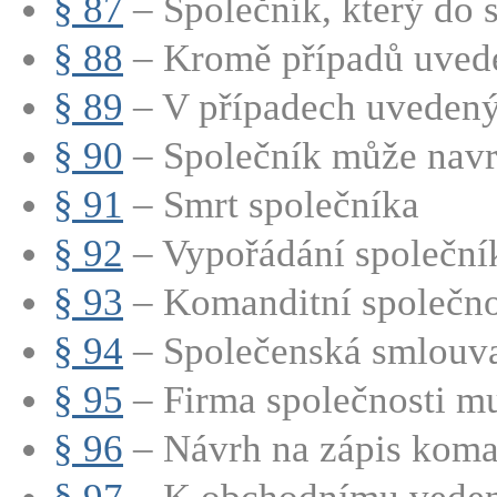
§ 87
– Společník, který do s
§ 88
– Kromě případů uved
§ 89
– V případech uvedenýc
§ 90
– Společník může navrh
§ 91
– Smrt společníka
§ 92
– Vypořádání společní
§ 93
– Komanditní společnos
§ 94
– Společenská smlouva
§ 95
– Firma společnosti mu
§ 96
– Návrh na zápis koman