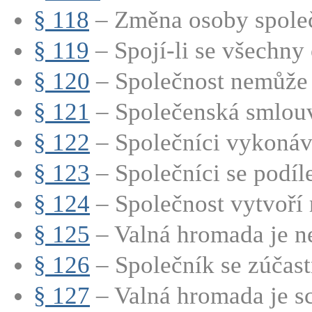
§ 118
– Změna osoby společn
§ 119
– Spojí-li se všechny
§ 120
– Společnost nemůže 
§ 121
– Společenská smlouv
§ 122
– Společníci vykonáva
§ 123
– Společníci se podílej
§ 124
– Společnost vytvoří r
§ 125
– Valná hromada je ne
§ 126
– Společník se zúčastň
§ 127
– Valná hromada je sc