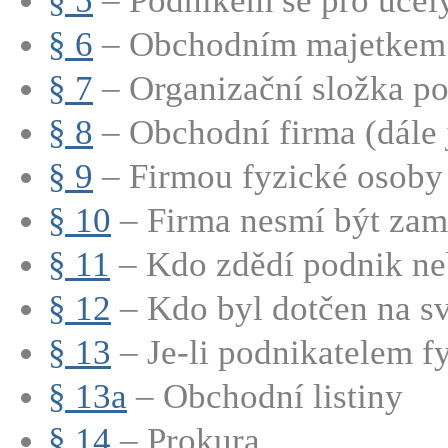
§ 5
– Podnikem se pro účely 
§ 6
– Obchodním majetkem p
§ 7
– Organizační složka p
§ 8
– Obchodní firma (dále j
§ 9
– Firmou fyzické osoby 
§ 10
– Firma nesmí být zamě
§ 11
– Kdo zdědí podnik neb
§ 12
– Kdo byl dotčen na sv
§ 13
– Je-li podnikatelem fy
§ 13a
– Obchodní listiny
§ 14
– Prokura