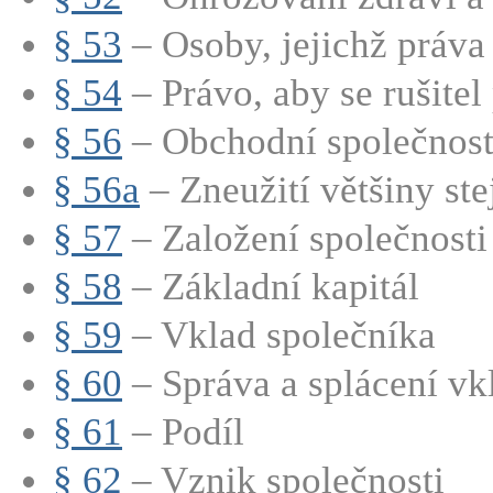
§ 53
– Osoby, jejichž práva 
§ 54
– Právo, aby se rušitel p
§ 56
– Obchodní společnost (
§ 56a
– Zneužití většiny stej
§ 57
– Založení společnosti
§ 58
– Základní kapitál
§ 59
– Vklad společníka
§ 60
– Správa a splácení vkl
§ 61
– Podíl
§ 62
– Vznik společnosti