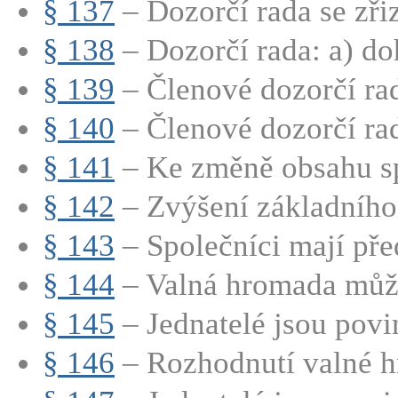
§ 137
– Dozorčí rada se zřizu
§ 138
– Dozorčí rada: a) doh
§ 139
– Členové dozorčí rad
§ 140
– Členové dozorčí rad
§ 141
– Ke změně obsahu sp
§ 142
– Zvýšení základního 
§ 143
– Společníci mají před
§ 144
– Valná hromada může
§ 145
– Jednatelé jsou povin
§ 146
– Rozhodnutí valné h