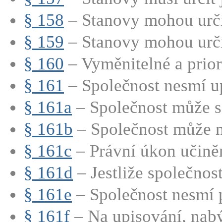
§ 158
– Stanovy mohou určit
§ 159
– Stanovy mohou určit
§ 160
– Vyměnitelné a priori
§ 161
– Společnost nesmí up
§ 161a
– Společnost může s
§ 161b
– Společnost může n
§ 161c
– Právní úkon učiněn
§ 161d
– Jestliže společnost
§ 161e
– Společnost nesmí p
§ 161f
– Na upisování, nabý