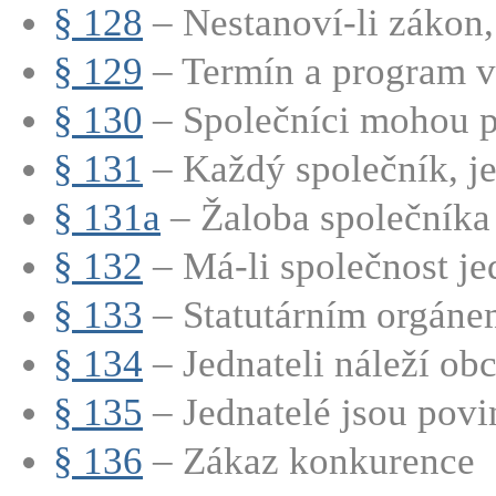
§ 128
– Nestanoví-li zákon, 
§ 129
– Termín a program v
§ 130
– Společníci mohou při
§ 131
– Každý společník, jed
§ 131a
– Žaloba společníka
§ 132
– Má-li společnost jed
§ 133
– Statutárním orgánem
§ 134
– Jednateli náleží obc
§ 135
– Jednatelé jsou povin
§ 136
– Zákaz konkurence