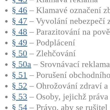
§ 46
– Klamavé označení zbo
§ 47
– Vyvolání nebezpečí
§ 48
– Parazitování na pově
§ 49
– Podplácení
§ 50
– Zlehčování
§ 50a
– Srovnávací reklama
§ 51
– Porušení obchodního
§ 52
– Ohrožování zdraví a ž
§ 53
– Osoby, jejichž práva 
§ 54
– Právo, aby se rušitel p