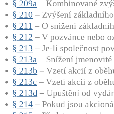
§ 209a
– Kombinované zvýše
§ 210
– Zvýšení základního 
§ 211
– O snížení základního
§ 212
– V pozvánce nebo oz
§ 213
– Je-li společnost pov
§ 213a
– Snížení jmenovité 
§ 213b
– Vzetí akcií z oběhu
§ 213c
– Vzetí akcií z oběhu
§ 213d
– Upuštění od vydán
§ 214
– Pokud jsou akcionář