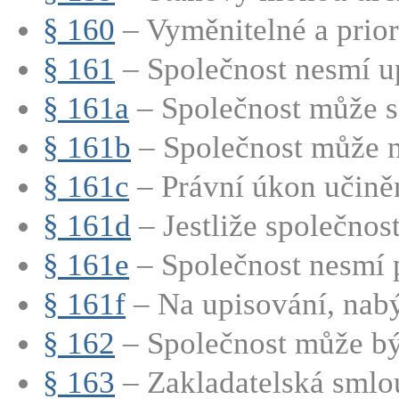
§ 160
– Vyměnitelné a priori
§ 161
– Společnost nesmí up
§ 161a
– Společnost může s
§ 161b
– Společnost může n
§ 161c
– Právní úkon učiněn
§ 161d
– Jestliže společnost
§ 161e
– Společnost nesmí p
§ 161f
– Na upisování, nabý
§ 162
– Společnost může být
§ 163
– Zakladatelská smlo