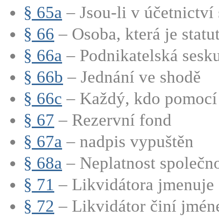
§ 65a
– Jsou-li v účetnictví 
§ 66
– Osoba, která je statut
§ 66a
– Podnikatelská sesk
§ 66b
– Jednání ve shodě
§ 66c
– Každý, kdo pomocí s
§ 67
– Rezervní fond
§ 67a
– nadpis vypuštěn
§ 68a
– Neplatnost společno
§ 71
– Likvidátora jmenuje s
§ 72
– Likvidátor činí jmén