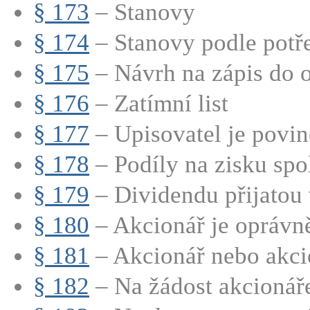
§ 173
– Stanovy
§ 174
– Stanovy podle potře
§ 175
– Návrh na zápis do o
§ 176
– Zatímní list
§ 177
– Upisovatel je povine
§ 178
– Podíly na zisku spo
§ 179
– Dividendu přijatou v
§ 180
– Akcionář je oprávně
§ 181
– Akcionář nebo akcio
§ 182
– Na žádost akcionáře