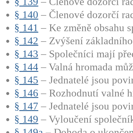
§ 139
– Členové dozorčí rad
§ 140
– Členové dozorčí rad
§ 141
– Ke změně obsahu sp
§ 142
– Zvýšení základního 
§ 143
– Společníci mají před
§ 144
– Valná hromada může
§ 145
– Jednatelé jsou povin
§ 146
– Rozhodnutí valné h
§ 147
– Jednatelé jsou povin
§ 149
– Vyloučení společní
§ 149a
– Dohoda o ukončení