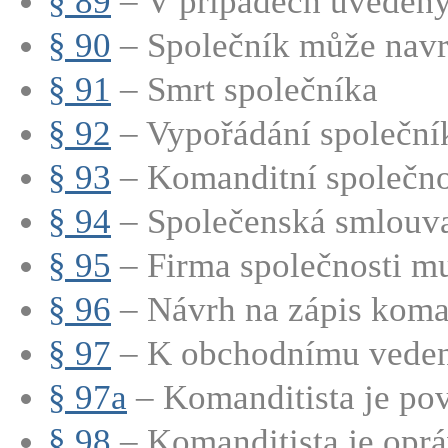
§ 89
– V případech uvedenýc
§ 90
– Společník může navrh
§ 91
– Smrt společníka
§ 92
– Vypořádání společní
§ 93
– Komanditní společnos
§ 94
– Společenská smlouva
§ 95
– Firma společnosti mu
§ 96
– Návrh na zápis koman
§ 97
– K obchodnímu vedení
§ 97a
– Komanditista je pov
§ 98
– Komanditista je oprá