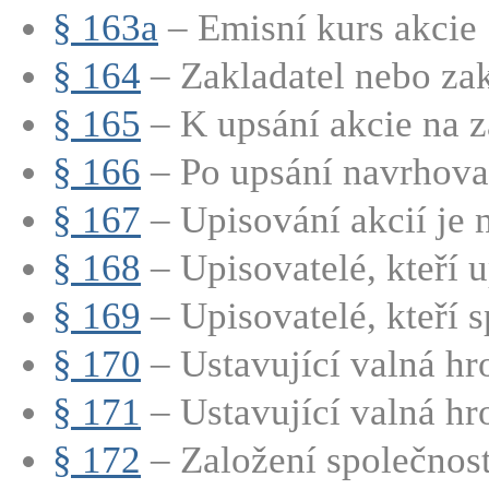
§ 163a
– Emisní kurs akcie
§ 164
– Zakladatel nebo zakl
§ 165
– K upsání akcie na zá
§ 166
– Po upsání navrhovan
§ 167
– Upisování akcií je n
§ 168
– Upisovatelé, kteří up
§ 169
– Upisovatelé, kteří sp
§ 170
– Ustavující valná hr
§ 171
– Ustavující valná hr
§ 172
– Založení společnosti