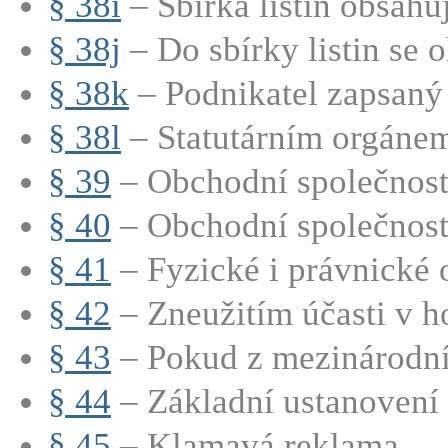
§ 38i
– Sbírka listin obsahu
§ 38j
– Do sbírky listin se o
§ 38k
– Podnikatel zapsaný 
§ 38l
– Statutárním orgánem
§ 39
– Obchodní společnosti
§ 40
– Obchodní společnosti
§ 41
– Fyzické i právnické o
§ 42
– Zneužitím účasti v h
§ 43
– Pokud z mezinárodní
§ 44
– Základní ustanovení
§ 45
– Klamavá reklama