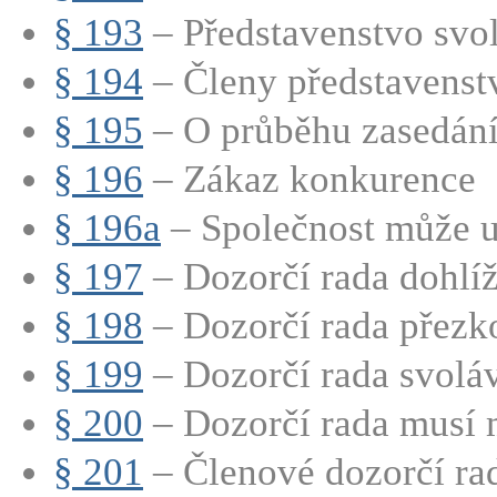
§ 193
– Představenstvo svol
§ 194
– Členy představenstva
§ 195
– O průběhu zasedání 
§ 196
– Zákaz konkurence
§ 196a
– Společnost může uz
§ 197
– Dozorčí rada dohlíží
§ 198
– Dozorčí rada přezk
§ 199
– Dozorčí rada svoláv
§ 200
– Dozorčí rada musí m
§ 201
– Členové dozorčí rad