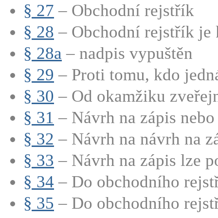
§ 27
– Obchodní rejstřík
§ 28
– Obchodní rejstřík je
§ 28a
– nadpis vypuštěn
§ 29
– Proti tomu, kdo jedná
§ 30
– Od okamžiku zveřejně
§ 31
– Návrh na zápis nebo 
§ 32
– Návrh na návrh na záp
§ 33
– Návrh na zápis lze po
§ 34
– Do obchodního rejstří
§ 35
– Do obchodního rejstří