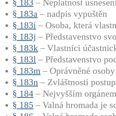
§ 183
– Neplatnost usnesení
§ 183a
– nadpis vypuštěn
§ 183i
– Osoba, která vlastn
§ 183j
– Představenstvo svo
§ 183k
– Vlastníci účastnic
§ 183l
– Představenstvo pod
§ 183m
– Oprávněné osoby m
§ 183n
– Zvláštnosti postupu
§ 184
– Nejvyšším orgánem 
§ 185
– Valná hromada je sc