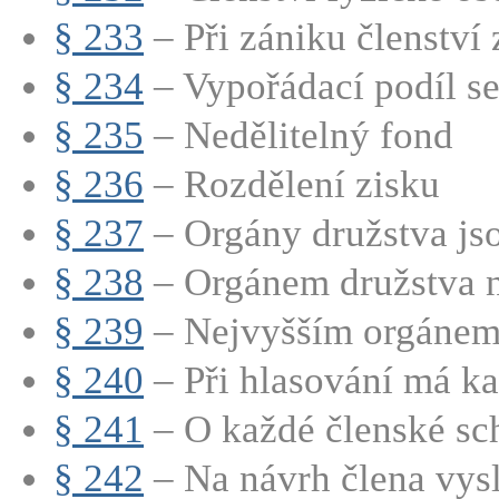
§ 233
– Při zániku členství z
§ 234
– Vypořádací podíl se 
§ 235
– Nedělitelný fond
§ 236
– Rozdělení zisku
§ 237
– Orgány družstva jsou
§ 238
– Orgánem družstva ne
§ 239
– Nejvyšším orgánem 
§ 240
– Při hlasování má ka
§ 241
– O každé členské sch
§ 242
– Na návrh člena vysl