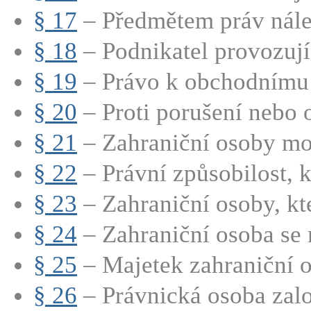
§ 17
– Předmětem práv nálež
§ 18
– Podnikatel provozují
§ 19
– Právo k obchodnímu t
§ 20
– Proti porušení nebo 
§ 21
– Zahraniční osoby mo
§ 22
– Právní způsobilost, kt
§ 23
– Zahraniční osoby, kte
§ 24
– Zahraniční osoba se 
§ 25
– Majetek zahraniční o
§ 26
– Právnická osoba zalo