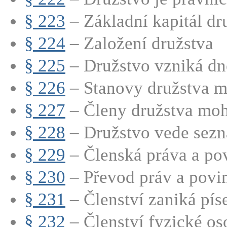
§ 223
– Základní kapitál dru
§ 224
– Založení družstva
§ 225
– Družstvo vzniká dn
§ 226
– Stanovy družstva mu
§ 227
– Členy družstva moho
§ 228
– Družstvo vede sezn
§ 229
– Členská práva a povi
§ 230
– Převod práv a povinn
§ 231
– Členství zaniká pís
§ 232
– Členství fyzické oso