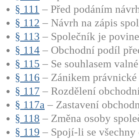
§ 111
– Před podáním návrhu
§ 112
– Návrh na zápis spole
§ 113
– Společník je povinen
§ 114
– Obchodní podíl před
§ 115
– Se souhlasem valné
§ 116
– Zánikem právnické o
§ 117
– Rozdělení obchodní
§ 117a
– Zastavení obchodn
§ 118
– Změna osoby společn
§ 119
– Spojí-li se všechny