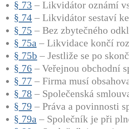
§ 73
– Likvidátor oznámí vs
§ 74
– Likvidátor sestaví ke 
§ 75
– Bez zbytečného odkla
§ 75a
– Likvidace končí roz
§ 75b
– Jestliže se po skonče
§ 76
– Veřejnou obchodní sp
§ 77
– Firma musí obsahovat
§ 78
– Společenská smlouva
§ 79
– Práva a povinnosti sp
§ 79a
– Společník je při pln