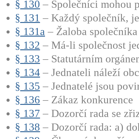
§ 130
– Společníci mohou při
§ 131
– Každý společník, jed
§ 131a
– Žaloba společníka
§ 132
– Má-li společnost jed
§ 133
– Statutárním orgánem
§ 134
– Jednateli náleží obc
§ 135
– Jednatelé jsou povin
§ 136
– Zákaz konkurence
§ 137
– Dozorčí rada se zřizu
§ 138
– Dozorčí rada: a) doh