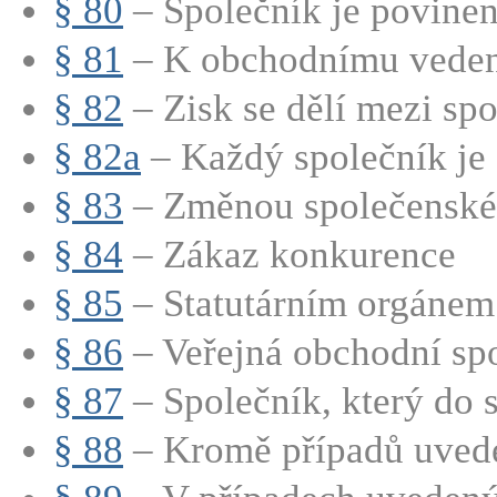
§ 80
– Společník je povinen 
§ 81
– K obchodnímu vedení
§ 82
– Zisk se dělí mezi spo
§ 82a
– Každý společník je 
§ 83
– Změnou společenské 
§ 84
– Zákaz konkurence
§ 85
– Statutárním orgánem 
§ 86
– Veřejná obchodní spo
§ 87
– Společník, který do s
§ 88
– Kromě případů uved