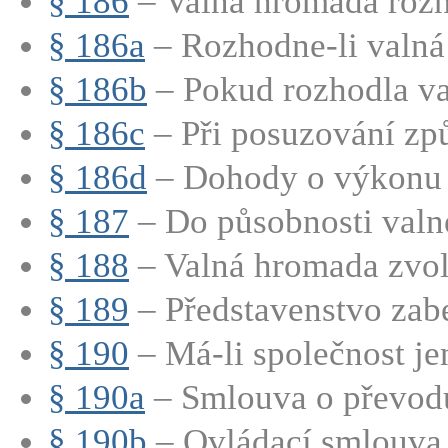
§ 186
– Valná hromada rozho
§ 186a
– Rozhodne-li valná
§ 186b
– Pokud rozhodla va
§ 186c
– Při posuzování způs
§ 186d
– Dohody o výkonu h
§ 187
– Do působnosti valn
§ 188
– Valná hromada zvolí
§ 189
– Představenstvo zabe
§ 190
– Má-li společnost jen
§ 190a
– Smlouva o převod
§ 190b
– Ovládací smlouva