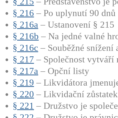
§ 215
– Představenstvo je p
§ 216
– Po uplynutí 90 dnů 
§ 216a
– Ustanovení § 215
§ 216b
– Na jedné valné hro
§ 216c
– Souběžné snížení a
§ 217
– Společnost vytváří r
§ 217a
– Opční listy
§ 219
– Likvidátora jmenuje
§ 220
– Likvidační zůstatek 
§ 221
– Družstvo je společe
§ 222
– Družstvo je právnic