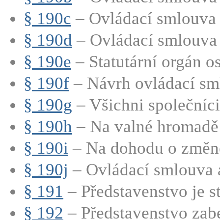
§ 190c
– Ovládací smlouva 
§ 190d
– Ovládací smlouva 
§ 190e
– Statutární orgán os
§ 190f
– Návrh ovládací sm
§ 190g
– Všichni společníci 
§ 190h
– Na valné hromadě 
§ 190i
– Na dohodu o změně 
§ 190j
– Ovládací smlouva a
§ 191
– Představenstvo je st
§ 192
– Představenstvo zabe