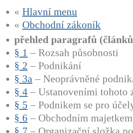
«
Hlavní menu
«
Obchodní zákoník
přehled paragrafů (článků
§ 1
– Rozsah působnosti
§ 2
– Podnikání
§ 3a
– Neoprávněné podnik
§ 4
– Ustanoveními tohoto z
§ 5
– Podnikem se pro účely 
§ 6
– Obchodním majetkem p
§ 7
– Organizační složka p