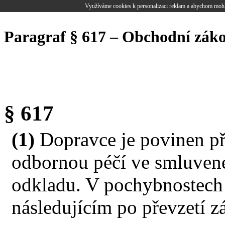
Využíváme cookies k personalizaci reklam a abychom mohl
Paragraf § 617 – Obchodní zák
§ 617
(1)
Dopravce je povinen př
odbornou péčí ve smluvené
odkladu. V pochybnostech 
následujícím po převzetí z