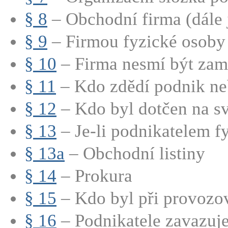
§ 8
– Obchodní firma (dále j
§ 9
– Firmou fyzické osoby 
§ 10
– Firma nesmí být zamě
§ 11
– Kdo zdědí podnik neb
§ 12
– Kdo byl dotčen na sv
§ 13
– Je-li podnikatelem fy
§ 13a
– Obchodní listiny
§ 14
– Prokura
§ 15
– Kdo byl při provozov
§ 16
– Podnikatele zavazuje 