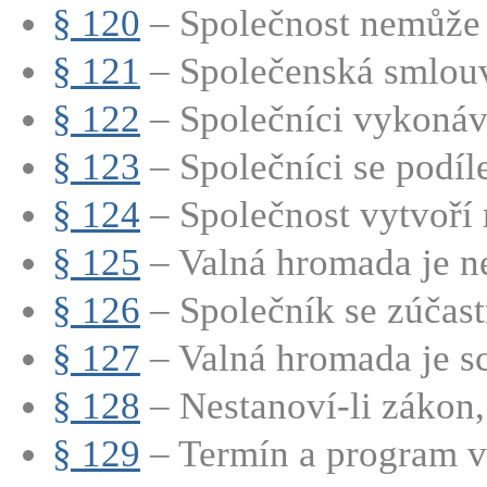
§ 120
– Společnost nemůže 
§ 121
– Společenská smlouv
§ 122
– Společníci vykonáva
§ 123
– Společníci se podílej
§ 124
– Společnost vytvoří r
§ 125
– Valná hromada je ne
§ 126
– Společník se zúčastň
§ 127
– Valná hromada je sc
§ 128
– Nestanoví-li zákon, 
§ 129
– Termín a program v