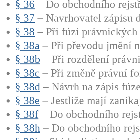
§ 36
– Do obchodního rejstří
§ 37
– Navrhovatel zápisu d
§ 38
– Při fúzi právnických 
§ 38a
– Při převodu jmění na
§ 38b
– Při rozdělení právni
§ 38c
– Při změně právní fo
§ 38d
– Návrh na zápis fúze
§ 38e
– Jestliže mají zanikají
§ 38f
– Do obchodního rejstř
§ 38h
– Do obchodního rejstř