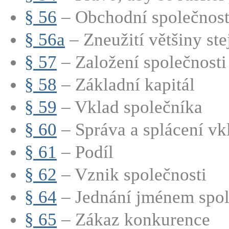
§ 56
– Obchodní společnost (
§ 56a
– Zneužití většiny stej
§ 57
– Založení společnosti
§ 58
– Základní kapitál
§ 59
– Vklad společníka
§ 60
– Správa a splácení vkl
§ 61
– Podíl
§ 62
– Vznik společnosti
§ 64
– Jednání jménem spole
§ 65
– Zákaz konkurence