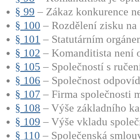
§ 99
– Zákaz konkurence nep
§ 100
– Rozdělení zisku na č
§ 101
– Statutárním orgánem
§ 102
– Komanditista není o
§ 105
– Společností s ručen
§ 106
– Společnost odpovídá
§ 107
– Firma společnosti m
§ 108
– Výše základního kap
§ 109
– Výše vkladu společn
§ 110
– Společenská smlouv