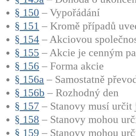
§ 150
– Vypořádání
§ 151
– Kromě případů uve
§ 154
– Akciovou společnost
§ 155
– Akcie je cenným pap
§ 156
– Forma akcie
§ 156a
– Samostatně převod
§ 156b
– Rozhodný den
§ 157
– Stanovy musí určit 
§ 158
– Stanovy mohou určit
§ 159
– Stanovy mohou určit