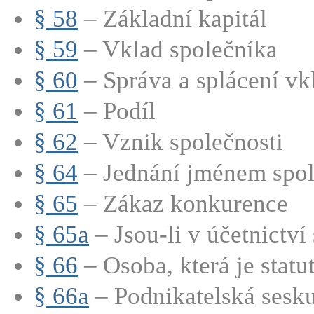
§ 58
– Základní kapitál
§ 59
– Vklad společníka
§ 60
– Správa a splácení vkl
§ 61
– Podíl
§ 62
– Vznik společnosti
§ 64
– Jednání jménem spole
§ 65
– Zákaz konkurence
§ 65a
– Jsou-li v účetnictví 
§ 66
– Osoba, která je statut
§ 66a
– Podnikatelská sesk