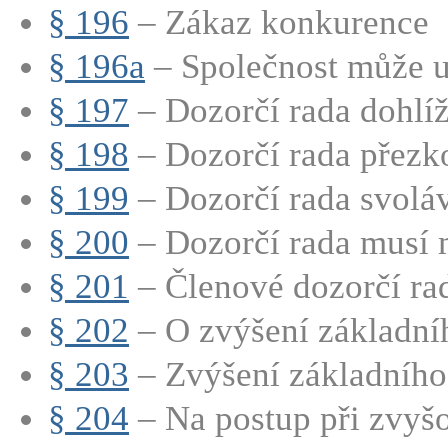
§ 196
– Zákaz konkurence
§ 196a
– Společnost může uz
§ 197
– Dozorčí rada dohlíží
§ 198
– Dozorčí rada přezk
§ 199
– Dozorčí rada svoláv
§ 200
– Dozorčí rada musí m
§ 201
– Členové dozorčí rad
§ 202
– O zvýšení základníh
§ 203
– Zvýšení základního 
§ 204
– Na postup při zvyšo