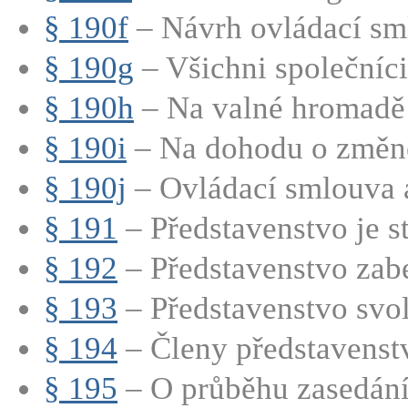
§ 190f
– Návrh ovládací sm
§ 190g
– Všichni společníci 
§ 190h
– Na valné hromadě 
§ 190i
– Na dohodu o změně 
§ 190j
– Ovládací smlouva a
§ 191
– Představenstvo je st
§ 192
– Představenstvo zabe
§ 193
– Představenstvo svol
§ 194
– Členy představenstva
§ 195
– O průběhu zasedání 