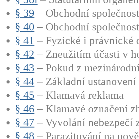
§ 39
– Obchodní společnosti
§ 40
– Obchodní společnosti
§ 41
– Fyzické i právnické o
§ 42
– Zneužitím účasti v h
§ 43
– Pokud z mezinárodní
§ 44
– Základní ustanovení
§ 45
– Klamavá reklama
§ 46
– Klamavé označení zbo
§ 47
– Vyvolání nebezpečí
§ 48
– Parazitování na pově