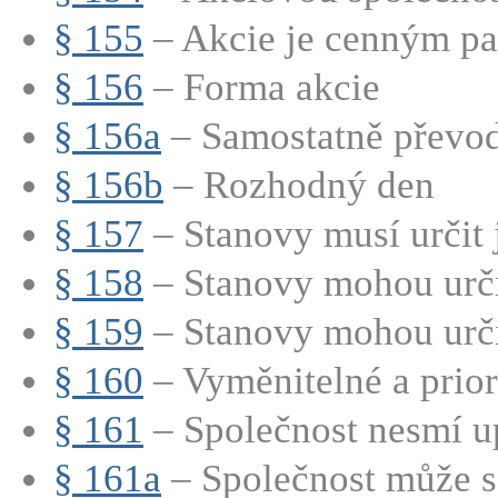
§ 155
– Akcie je cenným pap
§ 156
– Forma akcie
§ 156a
– Samostatně převod
§ 156b
– Rozhodný den
§ 157
– Stanovy musí určit 
§ 158
– Stanovy mohou určit
§ 159
– Stanovy mohou určit
§ 160
– Vyměnitelné a priori
§ 161
– Společnost nesmí up
§ 161a
– Společnost může s