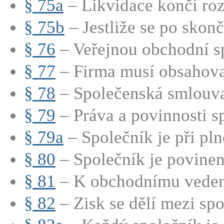
§ 75a
– Likvidace končí roz
§ 75b
– Jestliže se po skonče
§ 76
– Veřejnou obchodní sp
§ 77
– Firma musí obsahovat
§ 78
– Společenská smlouva
§ 79
– Práva a povinnosti sp
§ 79a
– Společník je při pln
§ 80
– Společník je povinen 
§ 81
– K obchodnímu vedení
§ 82
– Zisk se dělí mezi spo