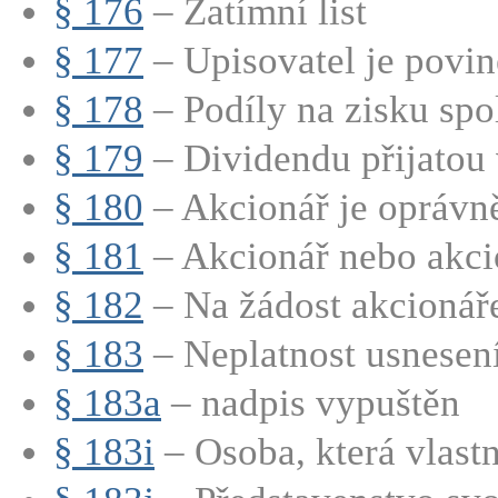
§ 176
– Zatímní list
§ 177
– Upisovatel je povine
§ 178
– Podíly na zisku spo
§ 179
– Dividendu přijatou v
§ 180
– Akcionář je oprávně
§ 181
– Akcionář nebo akcio
§ 182
– Na žádost akcionáře
§ 183
– Neplatnost usnesení
§ 183a
– nadpis vypuštěn
§ 183i
– Osoba, která vlastn