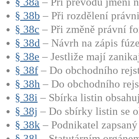
§ 38a
– Při převodu jmění na
§ 38b
– Při rozdělení právni
§ 38c
– Při změně právní fo
§ 38d
– Návrh na zápis fúze
§ 38e
– Jestliže mají zanikají
§ 38f
– Do obchodního rejstř
§ 38h
– Do obchodního rejstř
§ 38i
– Sbírka listin obsahu
§ 38j
– Do sbírky listin se o
§ 38k
– Podnikatel zapsaný 
§ 38l
– Statutárním orgánem