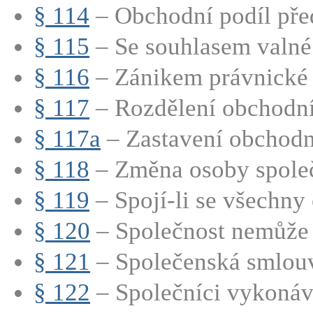
§ 114
– Obchodní podíl před
§ 115
– Se souhlasem valné
§ 116
– Zánikem právnické o
§ 117
– Rozdělení obchodní
§ 117a
– Zastavení obchodn
§ 118
– Změna osoby společn
§ 119
– Spojí-li se všechny
§ 120
– Společnost nemůže 
§ 121
– Společenská smlouv
§ 122
– Společníci vykonáva