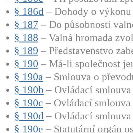
§ 186d
– Dohody o výkonu h
§ 187
– Do působnosti valn
§ 188
– Valná hromada zvolí
§ 189
– Představenstvo zabe
§ 190
– Má-li společnost jen
§ 190a
– Smlouva o převod
§ 190b
– Ovládací smlouva
§ 190c
– Ovládací smlouva 
§ 190d
– Ovládací smlouva 
§ 190e
– Statutární orgán os