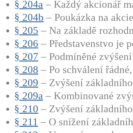
§ 204a
– Každý akcionář má
§ 204b
– Poukázka na akci
§ 205
– Na základě rozhodnu
§ 206
– Představenstvo je p
§ 207
– Podmíněné zvýšení 
§ 208
– Po schválení řádné,
§ 209
– Zvýšení základního 
§ 209a
– Kombinované zvýše
§ 210
– Zvýšení základního 
§ 211
– O snížení základního