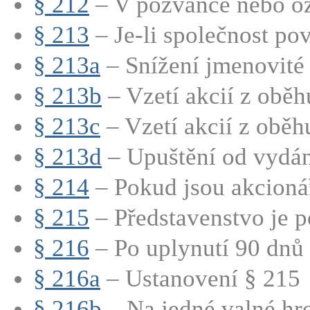
§ 212
– V pozvánce nebo oz
§ 213
– Je-li společnost pov
§ 213a
– Snížení jmenovité 
§ 213b
– Vzetí akcií z oběhu
§ 213c
– Vzetí akcií z oběhu
§ 213d
– Upuštění od vydán
§ 214
– Pokud jsou akcionář
§ 215
– Představenstvo je p
§ 216
– Po uplynutí 90 dnů 
§ 216a
– Ustanovení § 215
§ 216b
– Na jedné valné hro