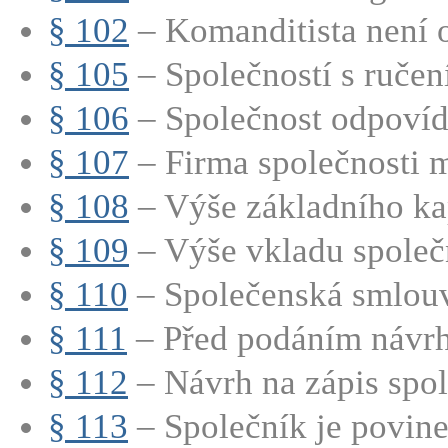
§ 102
– Komanditista není o
§ 105
– Společností s ručen
§ 106
– Společnost odpovídá
§ 107
– Firma společnosti m
§ 108
– Výše základního kap
§ 109
– Výše vkladu společn
§ 110
– Společenská smlouv
§ 111
– Před podáním návrhu
§ 112
– Návrh na zápis spole
§ 113
– Společník je povinen