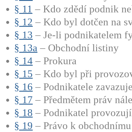
§ 11
– Kdo zdědí podnik neb
§ 12
– Kdo byl dotčen na sv
§ 13
– Je-li podnikatelem fy
§ 13a
– Obchodní listiny
§ 14
– Prokura
§ 15
– Kdo byl při provozov
§ 16
– Podnikatele zavazuje 
§ 17
– Předmětem práv nálež
§ 18
– Podnikatel provozují
§ 19
– Právo k obchodnímu t