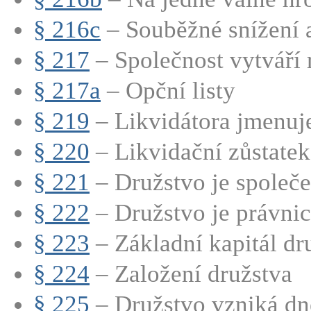
§ 216c
– Souběžné snížení a
§ 217
– Společnost vytváří r
§ 217a
– Opční listy
§ 219
– Likvidátora jmenuje
§ 220
– Likvidační zůstatek 
§ 221
– Družstvo je společe
§ 222
– Družstvo je právnic
§ 223
– Základní kapitál dru
§ 224
– Založení družstva
§ 225
– Družstvo vzniká dn