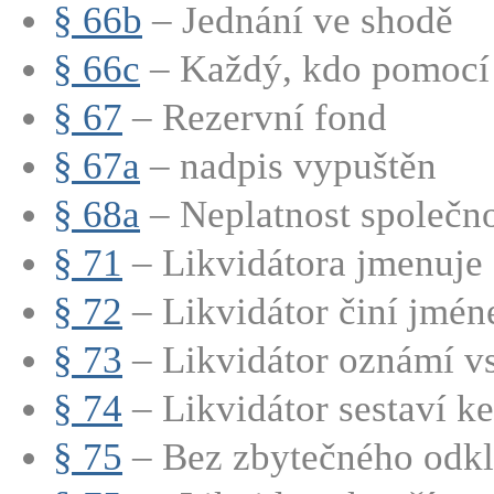
§ 66b
– Jednání ve shodě
§ 66c
– Každý, kdo pomocí s
§ 67
– Rezervní fond
§ 67a
– nadpis vypuštěn
§ 68a
– Neplatnost společno
§ 71
– Likvidátora jmenuje s
§ 72
– Likvidátor činí jmén
§ 73
– Likvidátor oznámí vs
§ 74
– Likvidátor sestaví ke 
§ 75
– Bez zbytečného odkla