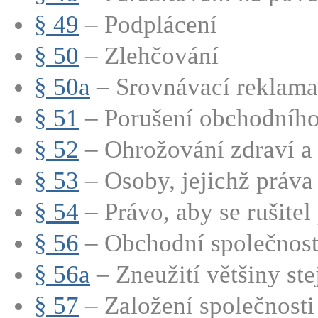
§ 49
– Podplácení
§ 50
– Zlehčování
§ 50a
– Srovnávací reklama
§ 51
– Porušení obchodního
§ 52
– Ohrožování zdraví a ž
§ 53
– Osoby, jejichž práva 
§ 54
– Právo, aby se rušitel p
§ 56
– Obchodní společnost (
§ 56a
– Zneužití většiny stej
§ 57
– Založení společnosti