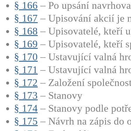
§ 166
– Po upsání navrhovan
§ 167
– Upisování akcií je n
§ 168
– Upisovatelé, kteří up
§ 169
– Upisovatelé, kteří sp
§ 170
– Ustavující valná hr
§ 171
– Ustavující valná hr
§ 172
– Založení společnosti
§ 173
– Stanovy
§ 174
– Stanovy podle potře
§ 175
– Návrh na zápis do o