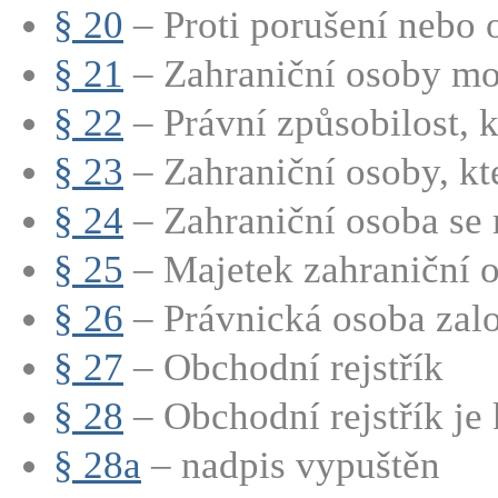
§ 20
– Proti porušení nebo 
§ 21
– Zahraniční osoby mo
§ 22
– Právní způsobilost, kt
§ 23
– Zahraniční osoby, kte
§ 24
– Zahraniční osoba se 
§ 25
– Majetek zahraniční o
§ 26
– Právnická osoba zalo
§ 27
– Obchodní rejstřík
§ 28
– Obchodní rejstřík je
§ 28a
– nadpis vypuštěn