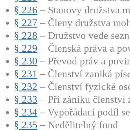
§ 226
– Stanovy družstva mu
§ 227
– Členy družstva moho
§ 228
– Družstvo vede sezn
§ 229
– Členská práva a povi
§ 230
– Převod práv a povinn
§ 231
– Členství zaniká pís
§ 232
– Členství fyzické oso
§ 233
– Při zániku členství z
§ 234
– Vypořádací podíl se 
§ 235
– Nedělitelný fond