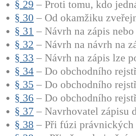
§ 29
– Proti tomu, kdo jedná
§ 30
– Od okamžiku zveřejně
§ 31
– Návrh na zápis nebo 
§ 32
– Návrh na návrh na záp
§ 33
– Návrh na zápis lze po
§ 34
– Do obchodního rejstří
§ 35
– Do obchodního rejstří
§ 36
– Do obchodního rejstří
§ 37
– Navrhovatel zápisu d
§ 38
– Při fúzi právnických 