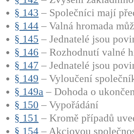
§ 143
– Společníci mají před
§ 144
– Valná hromada může
§ 145
– Jednatelé jsou povin
§ 146
– Rozhodnutí valné h
§ 147
– Jednatelé jsou povin
§ 149
– Vyloučení společní
§ 149a
– Dohoda o ukončení
§ 150
– Vypořádání
§ 151
– Kromě případů uve
§ 154
– Akciovou společnost