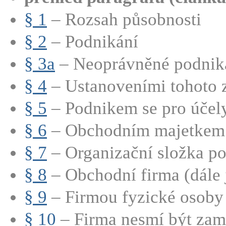
§ 1
– Rozsah působnosti
§ 2
– Podnikání
§ 3a
– Neoprávněné podnik
§ 4
– Ustanoveními tohoto z
§ 5
– Podnikem se pro účely 
§ 6
– Obchodním majetkem p
§ 7
– Organizační složka p
§ 8
– Obchodní firma (dále j
§ 9
– Firmou fyzické osoby 
§ 10
– Firma nesmí být zamě