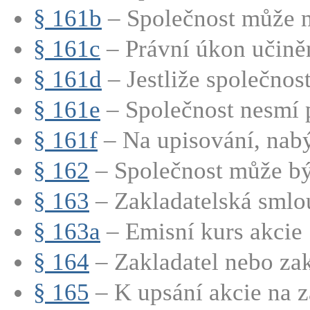
§ 161b
– Společnost může n
§ 161c
– Právní úkon učiněn
§ 161d
– Jestliže společnost
§ 161e
– Společnost nesmí p
§ 161f
– Na upisování, nabý
§ 162
– Společnost může být
§ 163
– Zakladatelská smlo
§ 163a
– Emisní kurs akcie
§ 164
– Zakladatel nebo zakl
§ 165
– K upsání akcie na zá