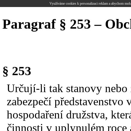
Využíváme cookies k personalizaci reklam a abychom mohl
Paragraf § 253 – Obc
§ 253
Určují-li tak stanovy nebo 
zabezpečí představenstvo 
hospodaření družstva, kte
činnosti v uplynulém roce 