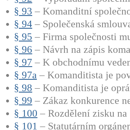
§ 93
– Komanditní společnos
§ 94
– Společenská smlouva
§ 95
– Firma společnosti mu
§ 96
– Návrh na zápis koman
§ 97
– K obchodnímu vedení
§ 97a
– Komanditista je pov
§ 98
– Komanditista je oprá
§ 99
– Zákaz konkurence nep
§ 100
– Rozdělení zisku na č
§ 101
– Statutárním orgánem