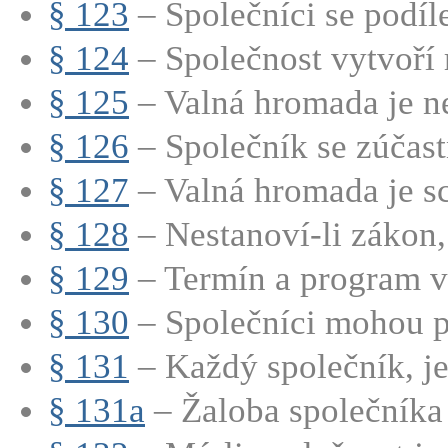
§ 123
– Společníci se podílej
§ 124
– Společnost vytvoří r
§ 125
– Valná hromada je ne
§ 126
– Společník se zúčastň
§ 127
– Valná hromada je sc
§ 128
– Nestanoví-li zákon, 
§ 129
– Termín a program v
§ 130
– Společníci mohou při
§ 131
– Každý společník, jed
§ 131a
– Žaloba společníka