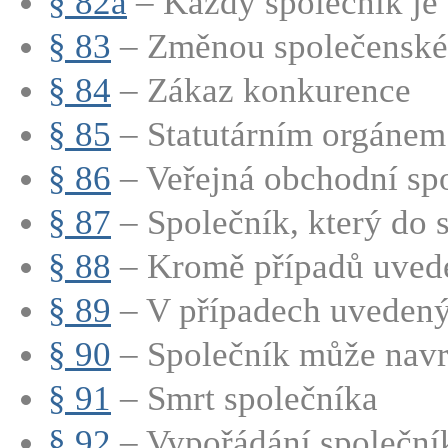
§ 82a
– Každý společník je 
§ 83
– Změnou společenské 
§ 84
– Zákaz konkurence
§ 85
– Statutárním orgánem 
§ 86
– Veřejná obchodní spo
§ 87
– Společník, který do s
§ 88
– Kromě případů uved
§ 89
– V případech uvedenýc
§ 90
– Společník může navrh
§ 91
– Smrt společníka
§ 92
– Vypořádání společní