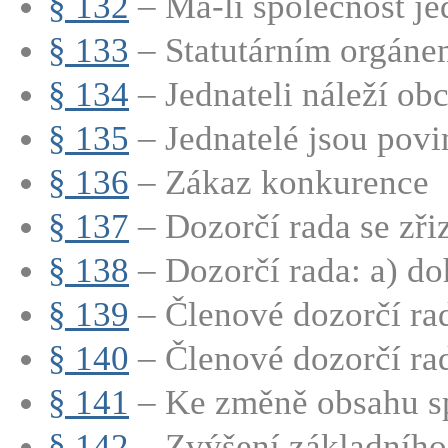
§ 132
– Má-li společnost jed
§ 133
– Statutárním orgánem
§ 134
– Jednateli náleží obc
§ 135
– Jednatelé jsou povin
§ 136
– Zákaz konkurence
§ 137
– Dozorčí rada se zřizu
§ 138
– Dozorčí rada: a) doh
§ 139
– Členové dozorčí rad
§ 140
– Členové dozorčí rad
§ 141
– Ke změně obsahu sp
§ 142
– Zvýšení základního 