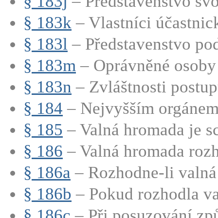
§ 183j
– Představenstvo svo
§ 183k
– Vlastníci účastnic
§ 183l
– Představenstvo pod
§ 183m
– Oprávněné osoby m
§ 183n
– Zvláštnosti postupu
§ 184
– Nejvyšším orgánem 
§ 185
– Valná hromada je sc
§ 186
– Valná hromada rozho
§ 186a
– Rozhodne-li valná
§ 186b
– Pokud rozhodla va
§ 186c
– Při posuzování způs