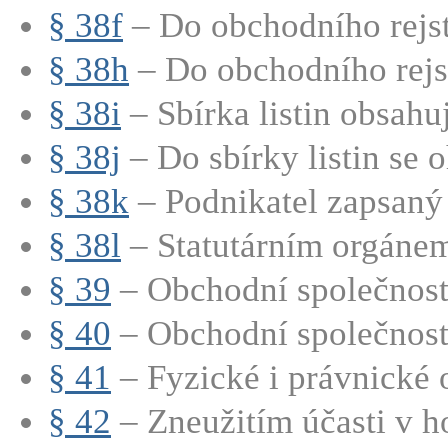
§ 38f
– Do obchodního rejstř
§ 38h
– Do obchodního rejstř
§ 38i
– Sbírka listin obsahu
§ 38j
– Do sbírky listin se o
§ 38k
– Podnikatel zapsaný 
§ 38l
– Statutárním orgánem
§ 39
– Obchodní společnosti
§ 40
– Obchodní společnosti
§ 41
– Fyzické i právnické o
§ 42
– Zneužitím účasti v h