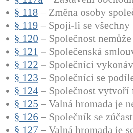
§ 118
– Změna osoby společn
§ 119
– Spojí-li se všechny
§ 120
– Společnost nemůže 
§ 121
– Společenská smlouv
§ 122
– Společníci vykonáva
§ 123
– Společníci se podílej
§ 124
– Společnost vytvoří r
§ 125
– Valná hromada je ne
§ 126
– Společník se zúčastň
§ 127
– Valná hromada je sc