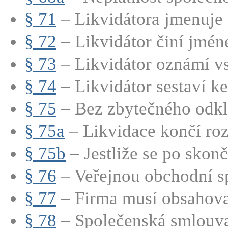
§ 71
– Likvidátora jmenuje s
§ 72
– Likvidátor činí jmén
§ 73
– Likvidátor oznámí vs
§ 74
– Likvidátor sestaví ke 
§ 75
– Bez zbytečného odkla
§ 75a
– Likvidace končí roz
§ 75b
– Jestliže se po skonče
§ 76
– Veřejnou obchodní sp
§ 77
– Firma musí obsahovat
§ 78
– Společenská smlouva