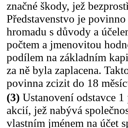
značné škody, jež bezprost
Představenstvo je povinno 
hromadu s důvody a účele
počtem a jmenovitou hodnot
podílem na základním kapit
za ně byla zaplacena. Takt
povinna zcizit do 18 měsíců
(3)
Ustanovení odstavce 1 p
akcií, jež nabývá společnos
vlastním jménem na účet sp