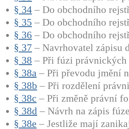
§ 34
– Do obchodního rejstří
§ 35
– Do obchodního rejstří
§ 36
– Do obchodního rejstří
§ 37
– Navrhovatel zápisu d
§ 38
– Při fúzi právnických 
§ 38a
– Při převodu jmění na
§ 38b
– Při rozdělení právni
§ 38c
– Při změně právní fo
§ 38d
– Návrh na zápis fúze
§ 38e
– Jestliže mají zanikají