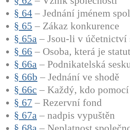
§ 62
– Vznik společnosti
§ 64
– Jednání jménem spole
§ 65
– Zákaz konkurence
§ 65a
– Jsou-li v účetnictví 
§ 66
– Osoba, která je statut
§ 66a
– Podnikatelská sesk
§ 66b
– Jednání ve shodě
§ 66c
– Každý, kdo pomocí s
§ 67
– Rezervní fond
§ 67a
– nadpis vypuštěn
§ 68a
– Neplatnost společno