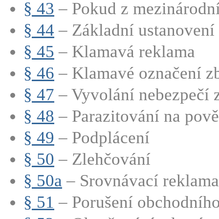
§ 43
– Pokud z mezinárodní
§ 44
– Základní ustanovení
§ 45
– Klamavá reklama
§ 46
– Klamavé označení zbo
§ 47
– Vyvolání nebezpečí
§ 48
– Parazitování na pově
§ 49
– Podplácení
§ 50
– Zlehčování
§ 50a
– Srovnávací reklama
§ 51
– Porušení obchodního