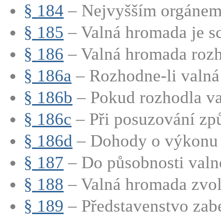
§ 184
– Nejvyšším orgánem 
§ 185
– Valná hromada je sc
§ 186
– Valná hromada rozho
§ 186a
– Rozhodne-li valná
§ 186b
– Pokud rozhodla va
§ 186c
– Při posuzování způs
§ 186d
– Dohody o výkonu h
§ 187
– Do působnosti valn
§ 188
– Valná hromada zvolí
§ 189
– Představenstvo zabe