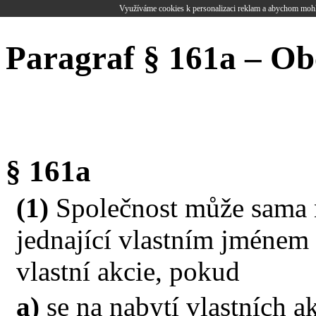
Využíváme cookies k personalizaci reklam a abychom mohl
Paragraf § 161a – Ob
§ 161a
(1)
Společnost může sama n
jednající vlastním jménem 
vlastní akcie, pokud
a)
se na nabytí vlastních a