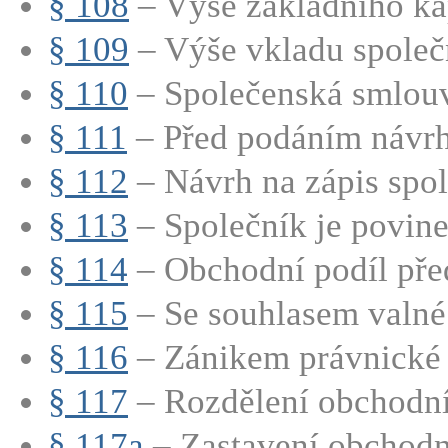
§ 108
– Výše základního kap
§ 109
– Výše vkladu společn
§ 110
– Společenská smlouv
§ 111
– Před podáním návrhu
§ 112
– Návrh na zápis spole
§ 113
– Společník je povinen
§ 114
– Obchodní podíl před
§ 115
– Se souhlasem valné
§ 116
– Zánikem právnické o
§ 117
– Rozdělení obchodní
§ 117a
– Zastavení obchodn