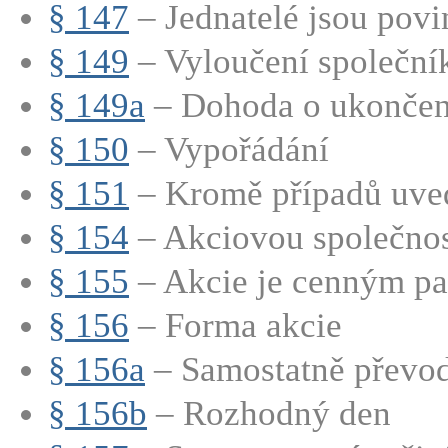
§ 147
– Jednatelé jsou povin
§ 149
– Vyloučení společní
§ 149a
– Dohoda o ukončení
§ 150
– Vypořádání
§ 151
– Kromě případů uve
§ 154
– Akciovou společnost
§ 155
– Akcie je cenným pap
§ 156
– Forma akcie
§ 156a
– Samostatně převod
§ 156b
– Rozhodný den