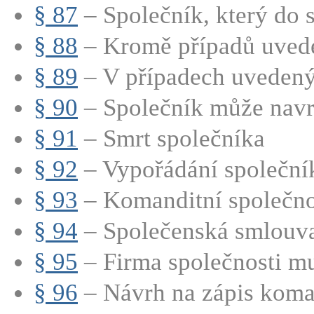
§ 87
– Společník, který do s
§ 88
– Kromě případů uved
§ 89
– V případech uvedenýc
§ 90
– Společník může navrh
§ 91
– Smrt společníka
§ 92
– Vypořádání společní
§ 93
– Komanditní společnos
§ 94
– Společenská smlouva
§ 95
– Firma společnosti mu
§ 96
– Návrh na zápis koman