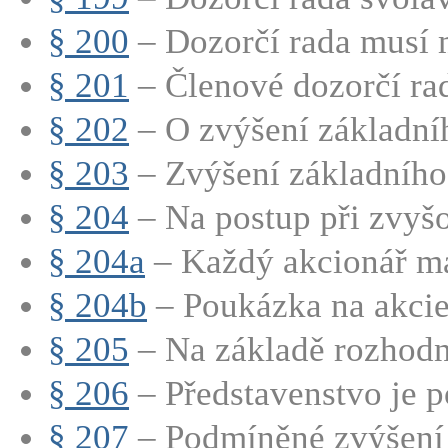
§ 200
– Dozorčí rada musí m
§ 201
– Členové dozorčí rad
§ 202
– O zvýšení základníh
§ 203
– Zvýšení základního 
§ 204
– Na postup při zvyšo
§ 204a
– Každý akcionář má
§ 204b
– Poukázka na akci
§ 205
– Na základě rozhodnu
§ 206
– Představenstvo je p
§ 207
– Podmíněné zvýšení 