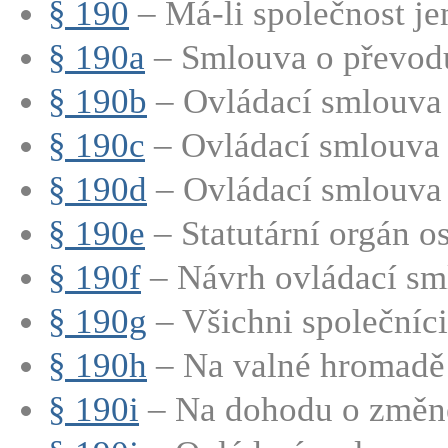
§ 190
– Má-li společnost jen
§ 190a
– Smlouva o převod
§ 190b
– Ovládací smlouva
§ 190c
– Ovládací smlouva 
§ 190d
– Ovládací smlouva 
§ 190e
– Statutární orgán os
§ 190f
– Návrh ovládací sm
§ 190g
– Všichni společníci 
§ 190h
– Na valné hromadě 
§ 190i
– Na dohodu o změně 