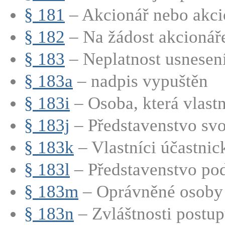
§ 181
– Akcionář nebo akcio
§ 182
– Na žádost akcionáře
§ 183
– Neplatnost usnesení
§ 183a
– nadpis vypuštěn
§ 183i
– Osoba, která vlastn
§ 183j
– Představenstvo svo
§ 183k
– Vlastníci účastnic
§ 183l
– Představenstvo pod
§ 183m
– Oprávněné osoby m
§ 183n
– Zvláštnosti postupu