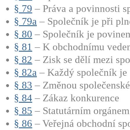
§ 79
– Práva a povinnosti sp
§ 79a
– Společník je při pln
§ 80
– Společník je povinen 
§ 81
– K obchodnímu vedení
§ 82
– Zisk se dělí mezi spo
§ 82a
– Každý společník je 
§ 83
– Změnou společenské 
§ 84
– Zákaz konkurence
§ 85
– Statutárním orgánem 
§ 86
– Veřejná obchodní spo