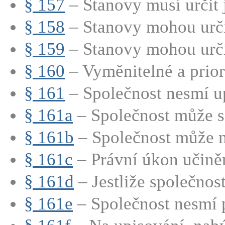
§ 157
– Stanovy musí určit 
§ 158
– Stanovy mohou určit
§ 159
– Stanovy mohou určit
§ 160
– Vyměnitelné a priori
§ 161
– Společnost nesmí up
§ 161a
– Společnost může s
§ 161b
– Společnost může n
§ 161c
– Právní úkon učiněn
§ 161d
– Jestliže společnost
§ 161e
– Společnost nesmí p