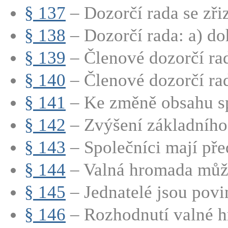
§ 137
– Dozorčí rada se zřizu
§ 138
– Dozorčí rada: a) doh
§ 139
– Členové dozorčí rad
§ 140
– Členové dozorčí rad
§ 141
– Ke změně obsahu sp
§ 142
– Zvýšení základního 
§ 143
– Společníci mají před
§ 144
– Valná hromada může
§ 145
– Jednatelé jsou povin
§ 146
– Rozhodnutí valné h