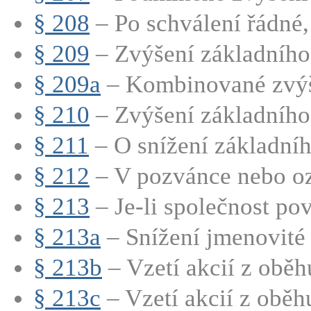
§ 208
– Po schválení řádné,
§ 209
– Zvýšení základního 
§ 209a
– Kombinované zvýše
§ 210
– Zvýšení základního 
§ 211
– O snížení základního
§ 212
– V pozvánce nebo oz
§ 213
– Je-li společnost pov
§ 213a
– Snížení jmenovité 
§ 213b
– Vzetí akcií z oběhu
§ 213c
– Vzetí akcií z oběhu