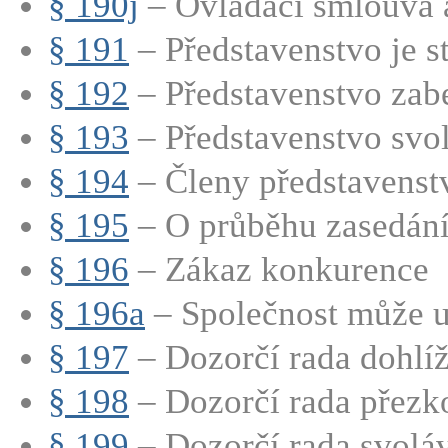
§ 190j
– Ovládací smlouva a
§ 191
– Představenstvo je st
§ 192
– Představenstvo zabe
§ 193
– Představenstvo svol
§ 194
– Členy představenstva
§ 195
– O průběhu zasedání 
§ 196
– Zákaz konkurence
§ 196a
– Společnost může uz
§ 197
– Dozorčí rada dohlíží
§ 198
– Dozorčí rada přezk
§ 199
– Dozorčí rada svoláv