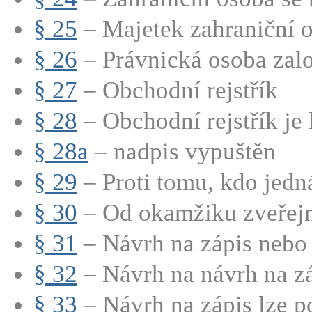
§ 25
– Majetek zahraniční o
§ 26
– Právnická osoba zalo
§ 27
– Obchodní rejstřík
§ 28
– Obchodní rejstřík je
§ 28a
– nadpis vypuštěn
§ 29
– Proti tomu, kdo jedná
§ 30
– Od okamžiku zveřejně
§ 31
– Návrh na zápis nebo 
§ 32
– Návrh na návrh na záp
§ 33
– Návrh na zápis lze po