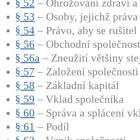
§ 52
– Ohrožování zdraví a ž
§ 53
– Osoby, jejichž práva 
§ 54
– Právo, aby se rušitel p
§ 56
– Obchodní společnost (
§ 56a
– Zneužití většiny stej
§ 57
– Založení společnosti
§ 58
– Základní kapitál
§ 59
– Vklad společníka
§ 60
– Správa a splácení vkl
§ 61
– Podíl