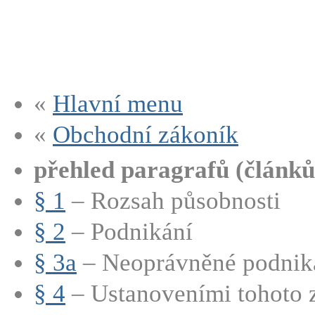
«
Hlavní menu
«
Obchodní zákoník
přehled paragrafů (článků
§ 1
– Rozsah působnosti
§ 2
– Podnikání
§ 3a
– Neoprávněné podnik
§ 4
– Ustanoveními tohoto z