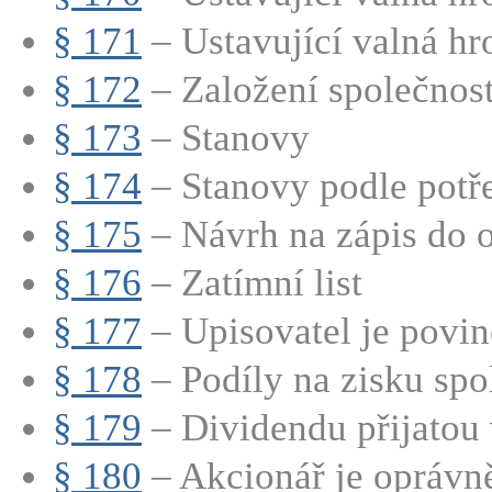
§ 171
– Ustavující valná hr
§ 172
– Založení společnosti
§ 173
– Stanovy
§ 174
– Stanovy podle potře
§ 175
– Návrh na zápis do o
§ 176
– Zatímní list
§ 177
– Upisovatel je povine
§ 178
– Podíly na zisku spo
§ 179
– Dividendu přijatou v
§ 180
– Akcionář je oprávně