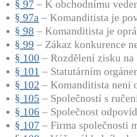
§ 97
– K obchodnímu vedení
§ 97a
– Komanditista je pov
§ 98
– Komanditista je oprá
§ 99
– Zákaz konkurence nep
§ 100
– Rozdělení zisku na č
§ 101
– Statutárním orgánem
§ 102
– Komanditista není o
§ 105
– Společností s ručen
§ 106
– Společnost odpovídá
§ 107
– Firma společnosti m