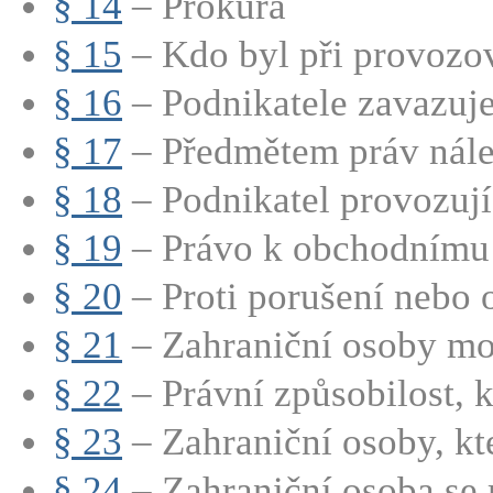
§ 14
– Prokura
§ 15
– Kdo byl při provozov
§ 16
– Podnikatele zavazuje 
§ 17
– Předmětem práv nálež
§ 18
– Podnikatel provozují
§ 19
– Právo k obchodnímu t
§ 20
– Proti porušení nebo 
§ 21
– Zahraniční osoby mo
§ 22
– Právní způsobilost, kt
§ 23
– Zahraniční osoby, kte
§ 24
– Zahraniční osoba se 