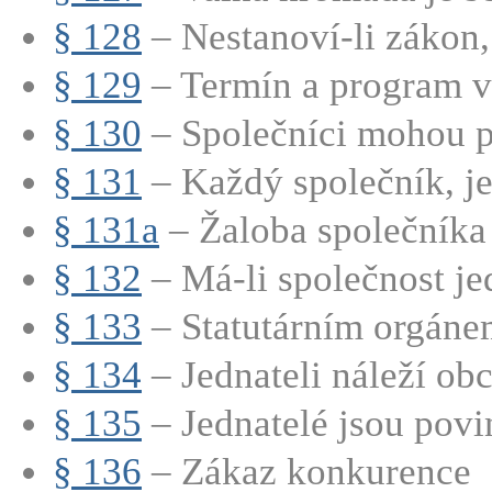
§ 128
– Nestanoví-li zákon, 
§ 129
– Termín a program v
§ 130
– Společníci mohou při
§ 131
– Každý společník, jed
§ 131a
– Žaloba společníka
§ 132
– Má-li společnost jed
§ 133
– Statutárním orgánem
§ 134
– Jednateli náleží obc
§ 135
– Jednatelé jsou povin
§ 136
– Zákaz konkurence