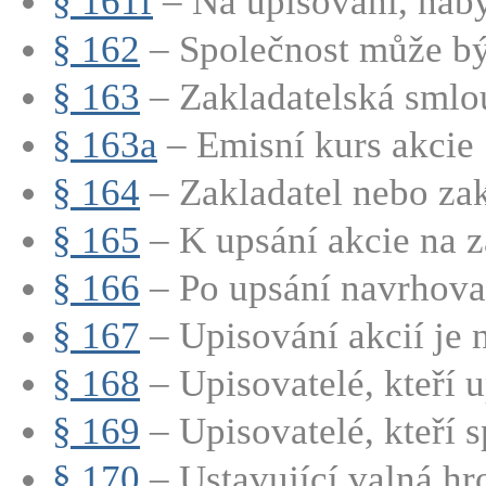
§ 161f
– Na upisování, nabý
§ 162
– Společnost může být
§ 163
– Zakladatelská smlo
§ 163a
– Emisní kurs akcie
§ 164
– Zakladatel nebo zakl
§ 165
– K upsání akcie na zá
§ 166
– Po upsání navrhovan
§ 167
– Upisování akcií je n
§ 168
– Upisovatelé, kteří up
§ 169
– Upisovatelé, kteří sp
§ 170
– Ustavující valná hr