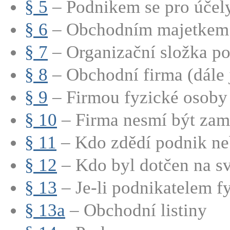
§ 5
– Podnikem se pro účely 
§ 6
– Obchodním majetkem p
§ 7
– Organizační složka p
§ 8
– Obchodní firma (dále j
§ 9
– Firmou fyzické osoby 
§ 10
– Firma nesmí být zamě
§ 11
– Kdo zdědí podnik neb
§ 12
– Kdo byl dotčen na sv
§ 13
– Je-li podnikatelem fy
§ 13a
– Obchodní listiny