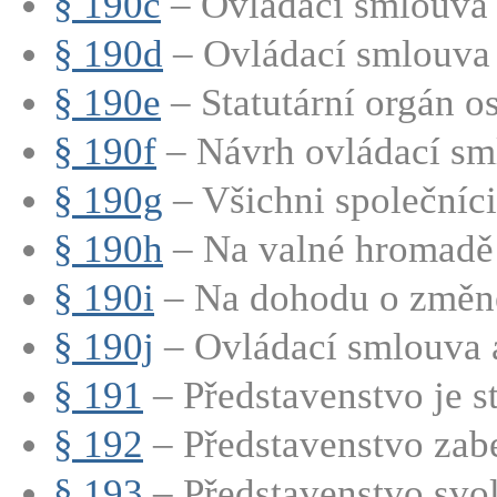
§ 190c
– Ovládací smlouva 
§ 190d
– Ovládací smlouva 
§ 190e
– Statutární orgán os
§ 190f
– Návrh ovládací sm
§ 190g
– Všichni společníci 
§ 190h
– Na valné hromadě 
§ 190i
– Na dohodu o změně 
§ 190j
– Ovládací smlouva a
§ 191
– Představenstvo je st
§ 192
– Představenstvo zabe
§ 193
– Představenstvo svol