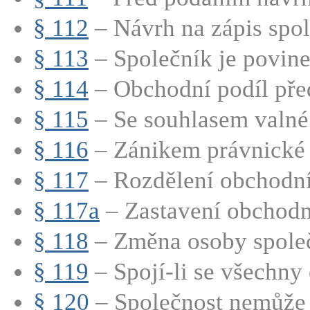
§ 112
– Návrh na zápis spole
§ 113
– Společník je povinen
§ 114
– Obchodní podíl před
§ 115
– Se souhlasem valné
§ 116
– Zánikem právnické o
§ 117
– Rozdělení obchodní
§ 117a
– Zastavení obchodn
§ 118
– Změna osoby společn
§ 119
– Spojí-li se všechny
§ 120
– Společnost nemůže 