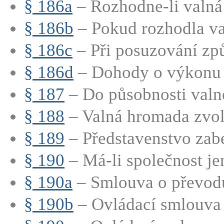
§ 186a
– Rozhodne-li valná
§ 186b
– Pokud rozhodla va
§ 186c
– Při posuzování způs
§ 186d
– Dohody o výkonu h
§ 187
– Do působnosti valn
§ 188
– Valná hromada zvolí
§ 189
– Představenstvo zabe
§ 190
– Má-li společnost jen
§ 190a
– Smlouva o převod
§ 190b
– Ovládací smlouva