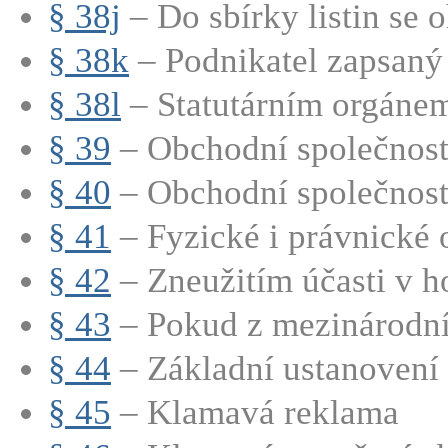
§ 38j
– Do sbírky listin se o
§ 38k
– Podnikatel zapsaný 
§ 38l
– Statutárním orgánem
§ 39
– Obchodní společnosti
§ 40
– Obchodní společnosti
§ 41
– Fyzické i právnické o
§ 42
– Zneužitím účasti v h
§ 43
– Pokud z mezinárodní
§ 44
– Základní ustanovení
§ 45
– Klamavá reklama