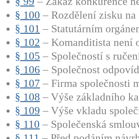
§ 99
– Zákaz konkurence nep
§ 100
– Rozdělení zisku na č
§ 101
– Statutárním orgánem
§ 102
– Komanditista není o
§ 105
– Společností s ručen
§ 106
– Společnost odpovídá
§ 107
– Firma společnosti m
§ 108
– Výše základního kap
§ 109
– Výše vkladu společn
§ 110
– Společenská smlouv
§ 111
– Před podáním návrhu