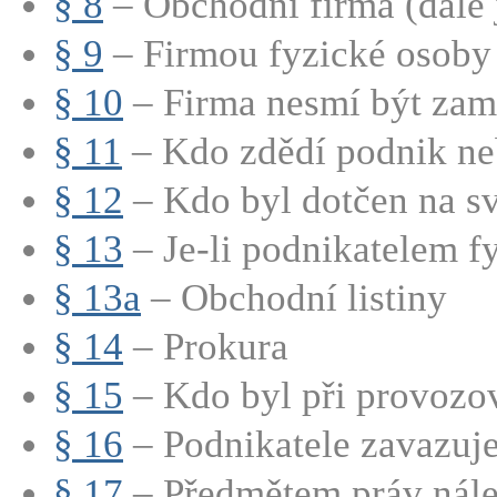
§ 8
– Obchodní firma (dále j
§ 9
– Firmou fyzické osoby 
§ 10
– Firma nesmí být zamě
§ 11
– Kdo zdědí podnik neb
§ 12
– Kdo byl dotčen na sv
§ 13
– Je-li podnikatelem fy
§ 13a
– Obchodní listiny
§ 14
– Prokura
§ 15
– Kdo byl při provozov
§ 16
– Podnikatele zavazuje 
§ 17
– Předmětem práv nálež