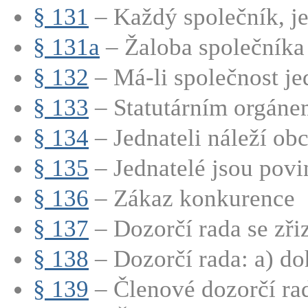
§ 131
– Každý společník, jed
§ 131a
– Žaloba společníka
§ 132
– Má-li společnost jed
§ 133
– Statutárním orgánem
§ 134
– Jednateli náleží obc
§ 135
– Jednatelé jsou povin
§ 136
– Zákaz konkurence
§ 137
– Dozorčí rada se zřizu
§ 138
– Dozorčí rada: a) doh
§ 139
– Členové dozorčí rad