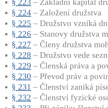
§ 223
– Základní kapitál dru
§ 224
– Založení družstva
§ 225
– Družstvo vzniká dn
§ 226
– Stanovy družstva mu
§ 227
– Členy družstva moho
§ 228
– Družstvo vede sezn
§ 229
– Členská práva a povi
§ 230
– Převod práv a povinn
§ 231
– Členství zaniká pís
§ 232
– Členství fyzické oso