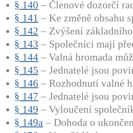
§ 140
– Členové dozorčí rad
§ 141
– Ke změně obsahu sp
§ 142
– Zvýšení základního 
§ 143
– Společníci mají před
§ 144
– Valná hromada může
§ 145
– Jednatelé jsou povin
§ 146
– Rozhodnutí valné h
§ 147
– Jednatelé jsou povin
§ 149
– Vyloučení společní
§ 149a
– Dohoda o ukončení