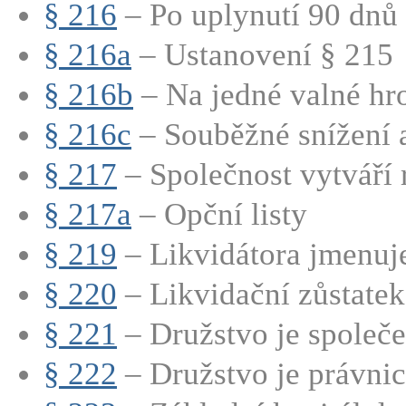
§ 216
– Po uplynutí 90 dnů 
§ 216a
– Ustanovení § 215
§ 216b
– Na jedné valné hro
§ 216c
– Souběžné snížení a
§ 217
– Společnost vytváří r
§ 217a
– Opční listy
§ 219
– Likvidátora jmenuje
§ 220
– Likvidační zůstatek 
§ 221
– Družstvo je společe
§ 222
– Družstvo je právnic