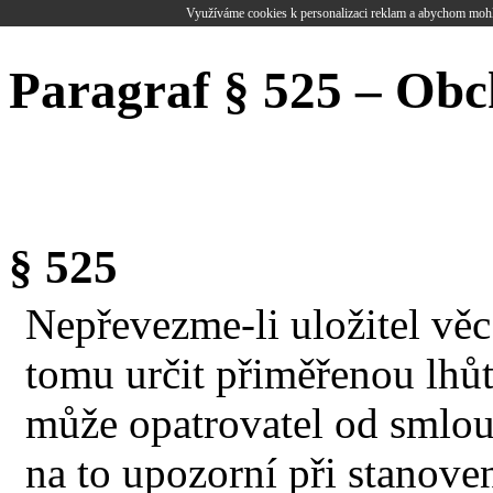
Využíváme cookies k personalizaci reklam a abychom mohl
Paragraf § 525 – Obc
§ 525
Nepřevezme-li uložitel vě
tomu určit přiměřenou lhů
může opatrovatel od smlouvy
na to upozorní při stanove