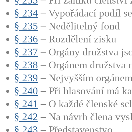
§ 233
– Při zániku členství z
§ 234
– Vypořádací podíl se 
§ 235
– Nedělitelný fond
§ 236
– Rozdělení zisku
§ 237
– Orgány družstva jsou
§ 238
– Orgánem družstva ne
§ 239
– Nejvyšším orgánem 
§ 240
– Při hlasování má ka
§ 241
– O každé členské sch
§ 242
– Na návrh člena vysl
§ 243
– Představenstvo