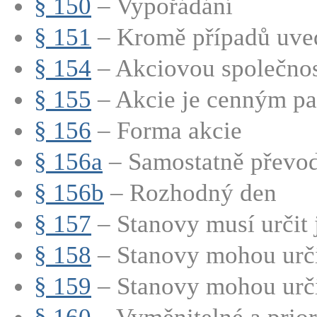
§ 150
– Vypořádání
§ 151
– Kromě případů uve
§ 154
– Akciovou společnost
§ 155
– Akcie je cenným pap
§ 156
– Forma akcie
§ 156a
– Samostatně převod
§ 156b
– Rozhodný den
§ 157
– Stanovy musí určit 
§ 158
– Stanovy mohou určit
§ 159
– Stanovy mohou určit