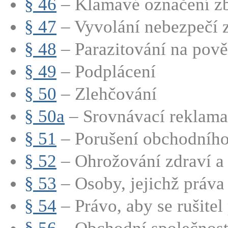
§ 46
– Klamavé označení zbo
§ 47
– Vyvolání nebezpečí
§ 48
– Parazitování na pově
§ 49
– Podplácení
§ 50
– Zlehčování
§ 50a
– Srovnávací reklama
§ 51
– Porušení obchodního
§ 52
– Ohrožování zdraví a ž
§ 53
– Osoby, jejichž práva 
§ 54
– Právo, aby se rušitel p