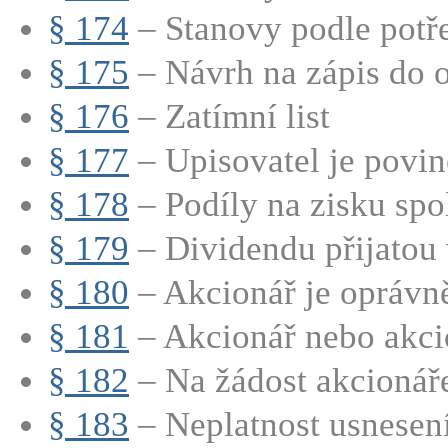
§ 174
– Stanovy podle potře
§ 175
– Návrh na zápis do o
§ 176
– Zatímní list
§ 177
– Upisovatel je povine
§ 178
– Podíly na zisku spo
§ 179
– Dividendu přijatou v
§ 180
– Akcionář je oprávně
§ 181
– Akcionář nebo akcio
§ 182
– Na žádost akcionáře
§ 183
– Neplatnost usnesení