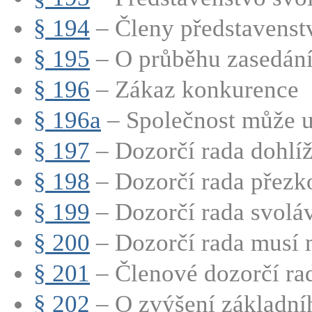
§ 194
– Členy představenstva
§ 195
– O průběhu zasedání 
§ 196
– Zákaz konkurence
§ 196a
– Společnost může uz
§ 197
– Dozorčí rada dohlíží
§ 198
– Dozorčí rada přezk
§ 199
– Dozorčí rada svoláv
§ 200
– Dozorčí rada musí m
§ 201
– Členové dozorčí rad
§ 202
– O zvýšení základníh