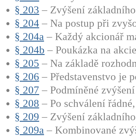
§ 203
– Zvýšení základního 
§ 204
– Na postup při zvyšo
§ 204a
– Každý akcionář má
§ 204b
– Poukázka na akci
§ 205
– Na základě rozhodnu
§ 206
– Představenstvo je p
§ 207
– Podmíněné zvýšení 
§ 208
– Po schválení řádné,
§ 209
– Zvýšení základního 
§ 209a
– Kombinované zvýše