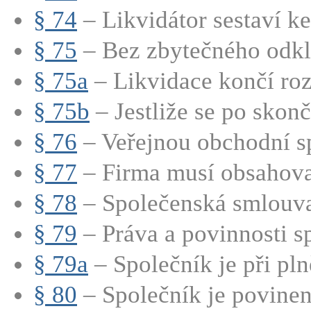
§ 74
– Likvidátor sestaví ke 
§ 75
– Bez zbytečného odkla
§ 75a
– Likvidace končí roz
§ 75b
– Jestliže se po skonče
§ 76
– Veřejnou obchodní sp
§ 77
– Firma musí obsahovat
§ 78
– Společenská smlouva
§ 79
– Práva a povinnosti sp
§ 79a
– Společník je při pln
§ 80
– Společník je povinen 