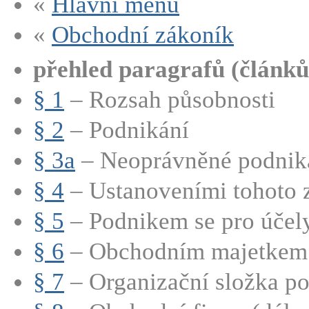
«
Hlavní menu
«
Obchodní zákoník
přehled paragrafů (článků
§ 1
– Rozsah působnosti
§ 2
– Podnikání
§ 3a
– Neoprávněné podnik
§ 4
– Ustanoveními tohoto z
§ 5
– Podnikem se pro účely 
§ 6
– Obchodním majetkem p
§ 7
– Organizační složka p