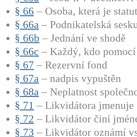
§ 66
– Osoba, která je statut
§ 66a
– Podnikatelská sesk
§ 66b
– Jednání ve shodě
§ 66c
– Každý, kdo pomocí s
§ 67
– Rezervní fond
§ 67a
– nadpis vypuštěn
§ 68a
– Neplatnost společno
§ 71
– Likvidátora jmenuje s
§ 72
– Likvidátor činí jmén
§ 73
– Likvidátor oznámí vs