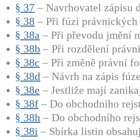
§ 37
– Navrhovatel zápisu d
§ 38
– Při fúzi právnických 
§ 38a
– Při převodu jmění na
§ 38b
– Při rozdělení právni
§ 38c
– Při změně právní fo
§ 38d
– Návrh na zápis fúze
§ 38e
– Jestliže mají zanikají
§ 38f
– Do obchodního rejstř
§ 38h
– Do obchodního rejstř
§ 38i
– Sbírka listin obsahu