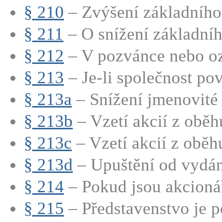
§ 210
– Zvýšení základního 
§ 211
– O snížení základního
§ 212
– V pozvánce nebo oz
§ 213
– Je-li společnost pov
§ 213a
– Snížení jmenovité 
§ 213b
– Vzetí akcií z oběhu
§ 213c
– Vzetí akcií z oběhu
§ 213d
– Upuštění od vydán
§ 214
– Pokud jsou akcionář
§ 215
– Představenstvo je p