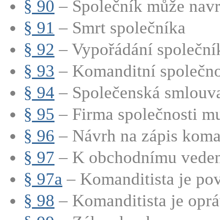
§ 90
– Společník může navrh
§ 91
– Smrt společníka
§ 92
– Vypořádání společní
§ 93
– Komanditní společnos
§ 94
– Společenská smlouva
§ 95
– Firma společnosti mu
§ 96
– Návrh na zápis koman
§ 97
– K obchodnímu vedení
§ 97a
– Komanditista je pov
§ 98
– Komanditista je oprá