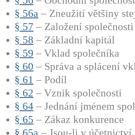
§ 56
– Obchodní společnost (
§ 56a
– Zneužití většiny stej
§ 57
– Založení společnosti
§ 58
– Základní kapitál
§ 59
– Vklad společníka
§ 60
– Správa a splácení vkl
§ 61
– Podíl
§ 62
– Vznik společnosti
§ 64
– Jednání jménem spole
§ 65
– Zákaz konkurence
§ 65a
– Jsou-li v účetnictví 