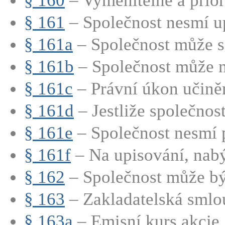
§ 160
– Vyměnitelné a priori
§ 161
– Společnost nesmí up
§ 161a
– Společnost může s
§ 161b
– Společnost může n
§ 161c
– Právní úkon učiněn
§ 161d
– Jestliže společnost
§ 161e
– Společnost nesmí p
§ 161f
– Na upisování, nabý
§ 162
– Společnost může být
§ 163
– Zakladatelská smlo
§ 163a
– Emisní kurs akcie