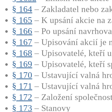
§ 164
– Zakladatel nebo zakl
§ 165
– K upsání akcie na zá
§ 166
– Po upsání navrhovan
§ 167
– Upisování akcií je n
§ 168
– Upisovatelé, kteří up
§ 169
– Upisovatelé, kteří sp
§ 170
– Ustavující valná hr
§ 171
– Ustavující valná hr
§ 172
– Založení společnosti
§ 173
– Stanovy