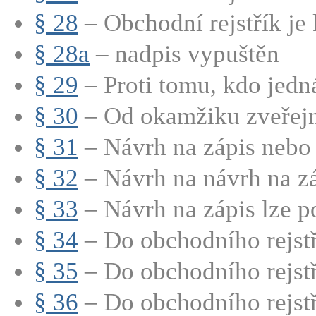
§ 28
– Obchodní rejstřík je
§ 28a
– nadpis vypuštěn
§ 29
– Proti tomu, kdo jedná
§ 30
– Od okamžiku zveřejně
§ 31
– Návrh na zápis nebo 
§ 32
– Návrh na návrh na záp
§ 33
– Návrh na zápis lze po
§ 34
– Do obchodního rejstří
§ 35
– Do obchodního rejstří
§ 36
– Do obchodního rejstří