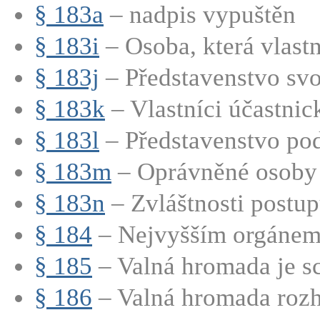
§ 183a
– nadpis vypuštěn
§ 183i
– Osoba, která vlastn
§ 183j
– Představenstvo svo
§ 183k
– Vlastníci účastnic
§ 183l
– Představenstvo pod
§ 183m
– Oprávněné osoby m
§ 183n
– Zvláštnosti postupu
§ 184
– Nejvyšším orgánem 
§ 185
– Valná hromada je sc
§ 186
– Valná hromada rozho