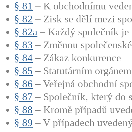
§ 81
– K obchodnímu vedení
§ 82
– Zisk se dělí mezi spo
§ 82a
– Každý společník je 
§ 83
– Změnou společenské 
§ 84
– Zákaz konkurence
§ 85
– Statutárním orgánem 
§ 86
– Veřejná obchodní spo
§ 87
– Společník, který do s
§ 88
– Kromě případů uved
§ 89
– V případech uvedenýc