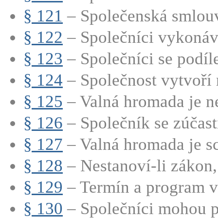
§ 121
– Společenská smlouv
§ 122
– Společníci vykonáva
§ 123
– Společníci se podílej
§ 124
– Společnost vytvoří r
§ 125
– Valná hromada je ne
§ 126
– Společník se zúčastň
§ 127
– Valná hromada je sc
§ 128
– Nestanoví-li zákon, 
§ 129
– Termín a program v
§ 130
– Společníci mohou při