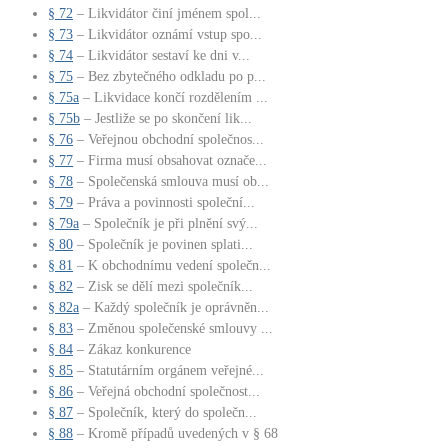
§ 72
– Likvidátor činí jménem spol...
§ 73
– Likvidátor oznámí vstup spo...
§ 74
– Likvidátor sestaví ke dni v...
§ 75
– Bez zbytečného odkladu po p...
§ 75a
– Likvidace končí rozdělením ...
§ 75b
– Jestliže se po skončení lik...
§ 76
– Veřejnou obchodní společnos...
§ 77
– Firma musí obsahovat označe...
§ 78
– Společenská smlouva musí ob...
§ 79
– Práva a povinnosti společní...
§ 79a
– Společník je při plnění svý...
§ 80
– Společník je povinen splati...
§ 81
– K obchodnímu vedení společn...
§ 82
– Zisk se dělí mezi společník...
§ 82a
– Každý společník je oprávněn...
§ 83
– Změnou společenské smlouvy ...
§ 84
– Zákaz konkurence
§ 85
– Statutárním orgánem veřejné...
§ 86
– Veřejná obchodní společnost...
§ 87
– Společník, který do společn...
§ 88
– Kromě případů uvedených v § 68