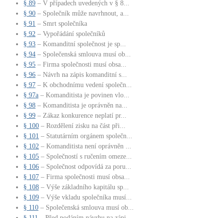
§ 89
– V případech uvedených v § 8...
§ 90
– Společník může navrhnout, a...
§ 91
– Smrt společníka
§ 92
– Vypořádání společníků
§ 93
– Komanditní společnost je sp...
§ 94
– Společenská smlouva musí ob...
§ 95
– Firma společnosti musí obsa...
§ 96
– Návrh na zápis komanditní s...
§ 97
– K obchodnímu vedení společn...
§ 97a
– Komanditista je povinen vlo...
§ 98
– Komanditista je oprávněn na...
§ 99
– Zákaz konkurence neplatí pr...
§ 100
– Rozdělení zisku na část při...
§ 101
– Statutárním orgánem společn...
§ 102
– Komanditista není oprávněn ...
§ 105
– Společností s ručením omeze...
§ 106
– Společnost odpovídá za poru...
§ 107
– Firma společnosti musí obsa...
§ 108
– Výše základního kapitálu sp...
§ 109
– Výše vkladu společníka musí...
§ 110
– Společenská smlouva musí ob...
§ 111
– Před podáním návrhu na zápi...