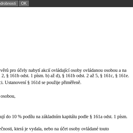
odrobnosti
OK
věrů pro účely nabytí akcií ovládající osoby ovládanou osobou a na
, § 161b odst. 1 písm. b) až d), § 161b odst. 2 až 5, § 161c, § 161e.
aci. Ustanovení § 161d se použije přiměřeně.
í osobou,
nují do 10 % podílu na základním kapitálu podle § 161a odst. 1 písm.
čnosti, která je vydala, nebo na účet osoby ovládané touto