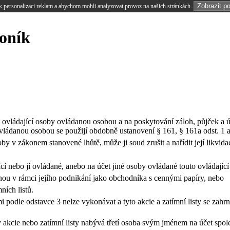
Zobrazit p
 personalizaci reklam a abychom mohli analyzovat provoz na našich stránkách.
koník
ů ovládající osoby ovládanou osobou a na poskytování záloh, půjček a ú
vládanou osobou se použijí obdobně ustanovení § 161, § 161a odst. 1 a 2
oby v zákonem stanovené lhůtě, může ji soud zrušit a nařídit její likvid
ící nebo jí ovládané, anebo na účet jiné osoby ovládané touto ovládajíc
nou v rámci jejího podnikání jako obchodníka s cennými papíry, nebo
ních listů.
 podle odstavce 3 nelze vykonávat a tyto akcie a zatímní listy se zahr
 akcie nebo zatímní listy nabývá třetí osoba svým jménem na účet spole