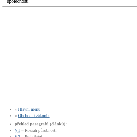
společností.
«
Hlavní menu
«
Obchodní zákoník
přehled paragrafů (článků):
§ 1
– Rozsah působnosti
§ 2
– Podnikání