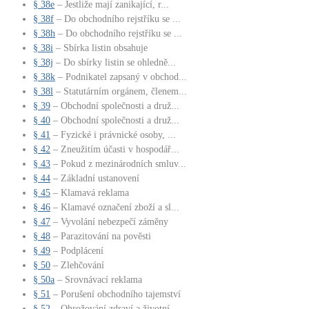
§ 38e
– Jestliže mají zanikající, r...
§ 38f
– Do obchodního rejstříku se ...
§ 38h
– Do obchodního rejstříku se ...
§ 38i
– Sbírka listin obsahuje
§ 38j
– Do sbírky listin se ohledně...
§ 38k
– Podnikatel zapsaný v obchod...
§ 38l
– Statutárním orgánem, členem...
§ 39
– Obchodní společnosti a druž...
§ 40
– Obchodní společnosti a druž...
§ 41
– Fyzické i právnické osoby, ...
§ 42
– Zneužitím účasti v hospodář...
§ 43
– Pokud z mezinárodních smluv...
§ 44
– Základní ustanovení
§ 45
– Klamavá reklama
§ 46
– Klamavé označení zboží a sl...
§ 47
– Vyvolání nebezpečí záměny
§ 48
– Parazitování na pověsti
§ 49
– Podplácení
§ 50
– Zlehčování
§ 50a
– Srovnávací reklama
§ 51
– Porušení obchodního tajemství
§ 52
– Ohrožování zdraví a životní...