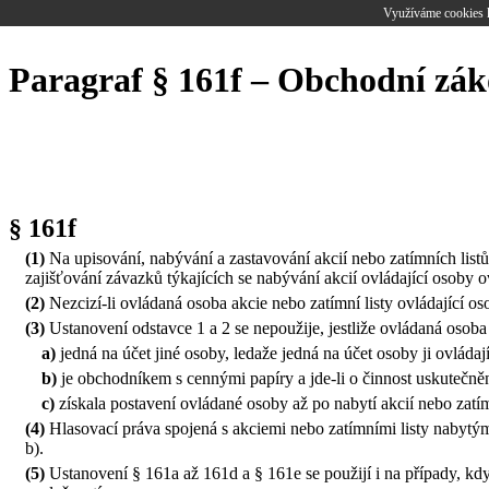
Využíváme cookies k
Paragraf § 161f – Obchodní zá
§ 161f
(1)
Na upisování, nabývání a zastavování akcií nebo zatímních list
zajišťování závazků týkajících se nabývání akcií ovládající osoby o
(2)
Nezcizí-li ovládaná osoba akcie nebo zatímní listy ovládající os
(3)
Ustanovení odstavce 1 a 2 se nepoužije, jestliže ovládaná osoba
a)
jedná na účet jiné osoby, ledaže jedná na účet osoby ji ovládaj
b)
je obchodníkem s cennými papíry a jde-li o činnost uskutečně
c)
získala postavení ovládané osoby až po nabytí akcií nebo zatím
(4)
Hlasovací práva spojená s akciemi nebo zatímními listy nabytými
b).
(5)
Ustanovení § 161a až 161d a § 161e se použijí i na případy, kdy