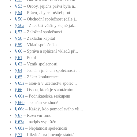
§ 53
– Osoby, jejichž práva byla n...
§ 54
– Právo, aby se rušitel proti...
§ 56
– Obchodní společnost (dále j...
§ 56a
– Zneužití většiny stejně jak...
§ 57
– Založení společnosti
§ 58
– Základní kapitál
§ 59
– Vklad společníka
§ 60
– Správa a splácení vkladů př...
§ 61
– Podíl
§ 62
– Vznik společnosti
§ 64
– Jednání jménem společnosti ...
§ 65
– Zákaz konkurence
§ 65a
– Jsou-li v účetnictví společ...
§ 66
– Osoba, která je statutárním...
§ 66a
– Podnikatelská seskupení
§ 66b
– Jednání ve shodě
§ 66c
– Každý, kdo pomocí svého vli...
§ 67
– Rezervní fond
§ 67a
– nadpis vypuštěn
§ 68a
– Neplatnost společnosti
§ 71
– Likvidátora jmenuje statutá...