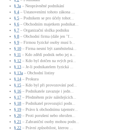
§ 3a
– Neoprávněné podnikání
§ 4
– Ustanoveními tohoto zákona ...
§ 5
– Podnikem se pro účely tohot...
§ 6
– Obchodním majetkem podnikat...
§ 7
– Organizační složka podniku
§ 8
– Obchodní firma (dále jen "f...
§ 9
– Firmou fyzické osoby musí b...
§ 10
– Firma nesmí být zaměnitelná...
§ 11
– Kdo zdědí podnik nebo jej n...
§ 12
– Kdo byl dotčen na svých prá...
§ 13
– Je-li podnikatelem fyzická ...
§ 13a
– Obchodní listiny
§ 14
– Prokura
§ 15
– Kdo byl při provozování pod...
§ 16
– Podnikatele zavazuje i jedn...
§ 17
– Předmětem práv náležejících...
§ 18
– Podnikatel provozující podn...
§ 19
– Právo k obchodnímu tajemstv...
§ 20
– Proti porušení nebo ohrožen...
§ 21
– Zahraniční osoby mohou podn...
§ 22
– Právní způsobilost, kterou ...