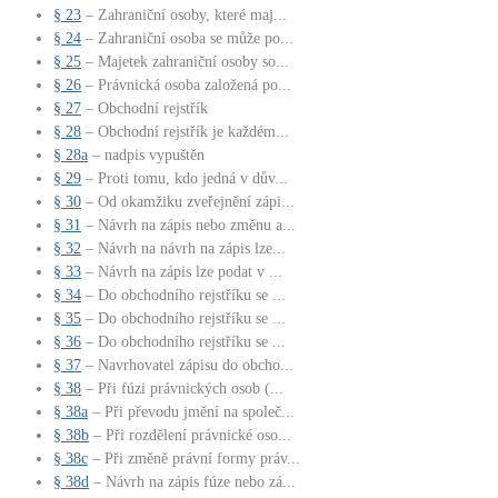
§ 23
– Zahraniční osoby, které maj...
§ 24
– Zahraniční osoba se může po...
§ 25
– Majetek zahraniční osoby so...
§ 26
– Právnická osoba založená po...
§ 27
– Obchodní rejstřík
§ 28
– Obchodní rejstřík je každém...
§ 28a
– nadpis vypuštěn
§ 29
– Proti tomu, kdo jedná v dův...
§ 30
– Od okamžiku zveřejnění zápi...
§ 31
– Návrh na zápis nebo změnu a...
§ 32
– Návrh na návrh na zápis lze...
§ 33
– Návrh na zápis lze podat v ...
§ 34
– Do obchodního rejstříku se ...
§ 35
– Do obchodního rejstříku se ...
§ 36
– Do obchodního rejstříku se ...
§ 37
– Navrhovatel zápisu do obcho...
§ 38
– Při fúzi právnických osob (...
§ 38a
– Při převodu jmění na společ...
§ 38b
– Při rozdělení právnické oso...
§ 38c
– Při změně právní formy práv...
§ 38d
– Návrh na zápis fúze nebo zá...