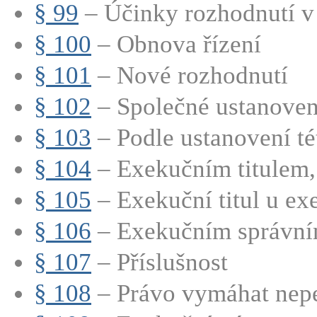
§ 99
– Účinky rozhodnutí v
§ 100
– Obnova řízení
§ 101
– Nové rozhodnutí
§ 102
– Společné ustanoven
§ 103
– Podle ustanovení tét
§ 104
– Exekučním titulem, 
§ 105
– Exekuční titul u ex
§ 106
– Exekučním správním
§ 107
– Příslušnost
§ 108
– Právo vymáhat nepe