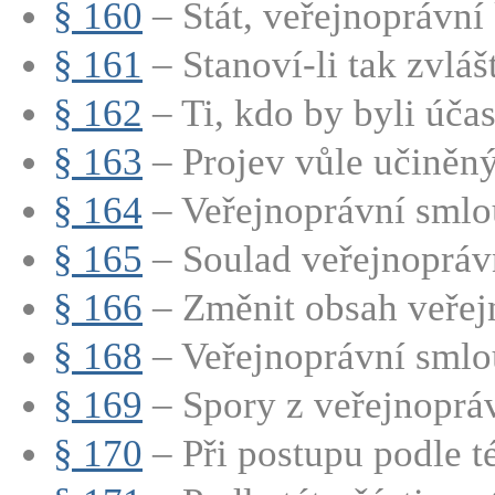
§ 160
– Stát, veřejnoprávní 
§ 161
– Stanoví-li tak zvlášt
§ 162
– Ti, kdo by byli účas
§ 163
– Projev vůle učiněný
§ 164
– Veřejnoprávní smlou
§ 165
– Soulad veřejnoprávn
§ 166
– Změnit obsah veřejn
§ 168
– Veřejnoprávní smlou
§ 169
– Spory z veřejnopráv
§ 170
– Při postupu podle té