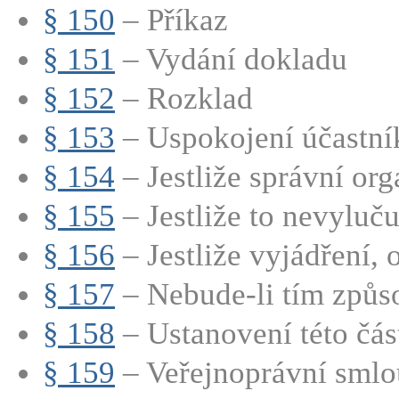
§ 150
– Příkaz
§ 151
– Vydání dokladu
§ 152
– Rozklad
§ 153
– Uspokojení účastník
§ 154
– Jestliže správní org
§ 155
– Jestliže to nevyluču
§ 156
– Jestliže vyjádření, 
§ 157
– Nebude-li tím způs
§ 158
– Ustanovení této část
§ 159
– Veřejnoprávní smlou