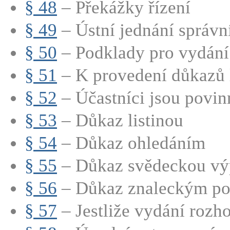
§ 48
– Překážky řízení
§ 49
– Ústní jednání správní
§ 50
– Podklady pro vydání 
§ 51
– K provedení důkazů lz
§ 52
– Účastníci jsou povinn
§ 53
– Důkaz listinou
§ 54
– Důkaz ohledáním
§ 55
– Důkaz svědeckou vý
§ 56
– Důkaz znaleckým p
§ 57
– Jestliže vydání rozho