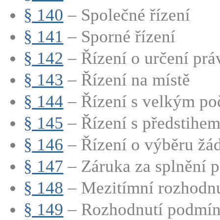
§ 140
– Společné řízení
§ 141
– Sporné řízení
§ 142
– Řízení o určení práv
§ 143
– Řízení na místě
§ 144
– Řízení s velkým poč
§ 145
– Řízení s předstihem
§ 146
– Řízení o výběru žád
§ 147
– Záruka za splnění p
§ 148
– Mezitímní rozhodnut
§ 149
– Rozhodnutí podmíně