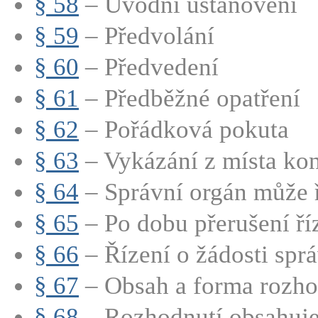
§ 58
– Úvodní ustanovení
§ 59
– Předvolání
§ 60
– Předvedení
§ 61
– Předběžné opatření
§ 62
– Pořádková pokuta
§ 63
– Vykázání z místa ko
§ 64
– Správní orgán může ří
§ 65
– Po dobu přerušení říz
§ 66
– Řízení o žádosti správ
§ 67
– Obsah a forma rozho
§ 68
– Rozhodnutí obsahuje