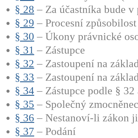
§ 28
– Za účastníka bude v 
§ 29
– Procesní způsobilost
§ 30
– Úkony právnické os
§ 31
– Zástupce
§ 32
– Zastoupení na základ
§ 33
– Zastoupení na základě
§ 34
– Zástupce podle § 32 a
§ 35
– Společný zmocněnec 
§ 36
– Nestanoví-li zákon jin
§ 37
– Podání