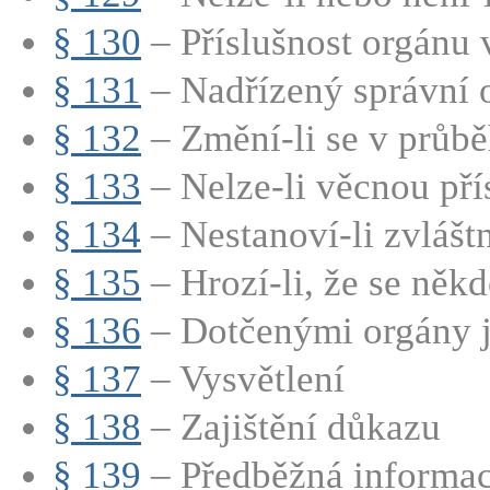
§ 130
– Příslušnost orgánu v
§ 131
– Nadřízený správní 
§ 132
– Změní-li se v průběh
§ 133
– Nelze-li věcnou přís
§ 134
– Nestanoví-li zvláštn
§ 135
– Hrozí-li, že se někd
§ 136
– Dotčenými orgány 
§ 137
– Vysvětlení
§ 138
– Zajištění důkazu
§ 139
– Předběžná informa