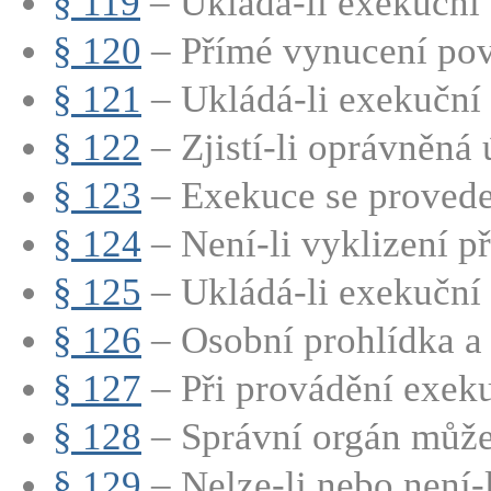
§ 119
– Ukládá-li exekuční ti
§ 120
– Přímé vynucení povi
§ 121
– Ukládá-li exekuční ti
§ 122
– Zjistí-li oprávněná ú
§ 123
– Exekuce se provede t
§ 124
– Není-li vyklizení př
§ 125
– Ukládá-li exekuční ti
§ 126
– Osobní prohlídka a 
§ 127
– Při provádění exeku
§ 128
– Správní orgán může 
§ 129
– Nelze-li nebo není-l