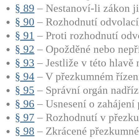
§ 89
– Nestanoví-li zákon jin
§ 90
– Rozhodnutí odvolacíh
§ 91
– Proti rozhodnutí odvo
§ 92
– Opožděné nebo nepří
§ 93
– Jestliže v této hlavě n
§ 94
– V přezkumném řízení 
§ 95
– Správní orgán nadříze
§ 96
– Usnesení o zahájení 
§ 97
– Rozhodnutí v přezk
§ 98
– Zkrácené přezkumné 