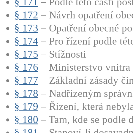
§ 171
– Podle této části post
§ 172
– Návrh opatření obe
§ 173
– Opatření obecné pov
§ 174
– Pro řízení podle této
§ 175
– Stížnosti
§ 176
– Ministerstvo vnitra 
§ 177
– Základní zásady činn
§ 178
– Nadřízeným správn
§ 179
– Řízení, která nebyl
§ 180
– Tam, kde se podle d
§ 181
– Stanoví-li dosavadní