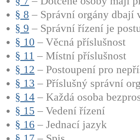
§ 7
– Dotčené osoby mají při
§ 8
– Správní orgány dbají 
§ 9
– Správní řízení je postu
§ 10
– Věcná příslušnost
§ 11
– Místní příslušnost
§ 12
– Postoupení pro nepří
§ 13
– Příslušný správní or
§ 14
– Každá osoba bezprost
§ 15
– Vedení řízení
§ 16
– Jednací jazyk
§ 17
– Spis