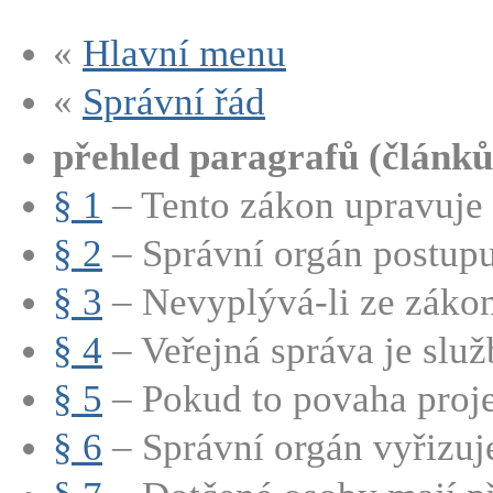
«
Hlavní menu
«
Správní řád
přehled paragrafů (článků
§ 1
– Tento zákon upravuje 
§ 2
– Správní orgán postupuj
§ 3
– Nevyplývá-li ze zákon
§ 4
– Veřejná správa je služ
§ 5
– Pokud to povaha proje
§ 6
– Správní orgán vyřizuje