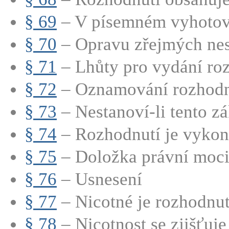
§ 69
– V písemném vyhotove
§ 70
– Opravu zřejmých nes
§ 71
– Lhůty pro vydání ro
§ 72
– Oznamování rozhodn
§ 73
– Nestanoví-li tento zák
§ 74
– Rozhodnutí je vykona
§ 75
– Doložka právní moci 
§ 76
– Usnesení
§ 77
– Nicotné je rozhodnutí,
§ 78
– Nicotnost se zjišťuje 