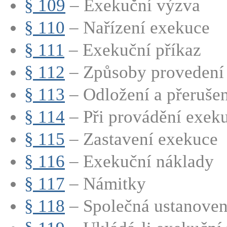
§ 109
– Exekuční výzva
§ 110
– Nařízení exekuce
§ 111
– Exekuční příkaz
§ 112
– Způsoby provedení
§ 113
– Odložení a přeruše
§ 114
– Při provádění exeku
§ 115
– Zastavení exekuce
§ 116
– Exekuční náklady
§ 117
– Námitky
§ 118
– Společná ustanoven