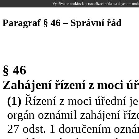
Využíváme cookies k personalizaci reklam a abychom mohl
Paragraf § 46 – Správní řád
§ 46
Zahájení řízení z moci ú
(1)
Řízení z moci úřední j
orgán oznámil zahájení ří
27 odst. 1 doručením ozná