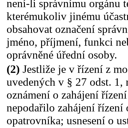
není-li správnímu orgánu t
kterémukoliv jinému účas
obsahovat označení správn
jméno, příjmení, funkci ne
oprávněné úřední osoby.
(2)
Jestliže je v řízení z m
uvedených v § 27 odst. 1,
oznámení o zahájení řízen
nepodařilo zahájení řízení
opatrovníka; usnesení o us