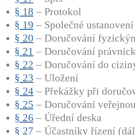
§ 18
– Protokol
§ 19
– Společné ustanovení 
§ 20
– Doručování fyzický
§ 21
– Doručování právnic
§ 22
– Doručování do cizin
§ 23
– Uložení
§ 24
– Překážky při doručo
§ 25
– Doručování veřejnou
§ 26
– Úřední deska
§ 27
– Účastníky řízení (dále