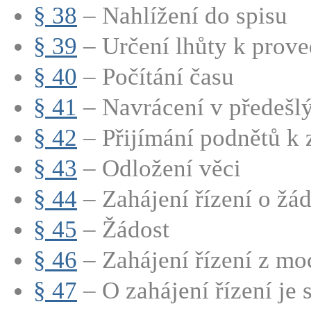
§ 38
– Nahlížení do spisu
§ 39
– Určení lhůty k prov
§ 40
– Počítání času
§ 41
– Navrácení v předešlý
§ 42
– Přijímání podnětů k z
§ 43
– Odložení věci
§ 44
– Zahájení řízení o žád
§ 45
– Žádost
§ 46
– Zahájení řízení z mo
§ 47
– O zahájení řízení je s