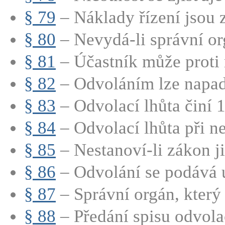
§ 79
– Náklady řízení jsou 
§ 80
– Nevydá-li správní org
§ 81
– Účastník může proti 
§ 82
– Odvoláním lze napadn
§ 83
– Odvolací lhůta činí 1
§ 84
– Odvolací lhůta při n
§ 85
– Nestanoví-li zákon ji
§ 86
– Odvolání se podává u
§ 87
– Správní orgán, který 
§ 88
– Předání spisu odvola