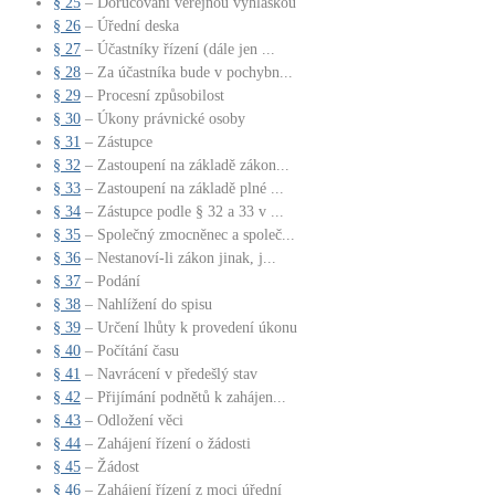
§ 25
– Doručování veřejnou vyhláškou
§ 26
– Úřední deska
§ 27
– Účastníky řízení (dále jen ...
§ 28
– Za účastníka bude v pochybn...
§ 29
– Procesní způsobilost
§ 30
– Úkony právnické osoby
§ 31
– Zástupce
§ 32
– Zastoupení na základě zákon...
§ 33
– Zastoupení na základě plné ...
§ 34
– Zástupce podle § 32 a 33 v ...
§ 35
– Společný zmocněnec a společ...
§ 36
– Nestanoví-li zákon jinak, j...
§ 37
– Podání
§ 38
– Nahlížení do spisu
§ 39
– Určení lhůty k provedení úkonu
§ 40
– Počítání času
§ 41
– Navrácení v předešlý stav
§ 42
– Přijímání podnětů k zahájen...
§ 43
– Odložení věci
§ 44
– Zahájení řízení o žádosti
§ 45
– Žádost
§ 46
– Zahájení řízení z moci úřední