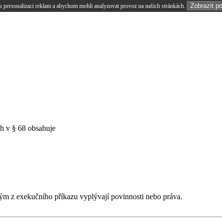
Zobrazit p
 personalizaci reklam a abychom mohli analyzovat provoz na našich stránkách.
ch v § 68 obsahuje
m z exekučního příkazu vyplývají povinnosti nebo práva.