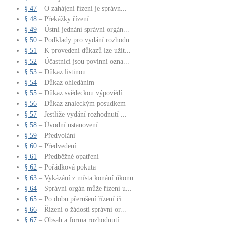
§ 47
– O zahájení řízení je správn...
§ 48
– Překážky řízení
§ 49
– Ústní jednání správní orgán...
§ 50
– Podklady pro vydání rozhodn...
§ 51
– K provedení důkazů lze užít...
§ 52
– Účastníci jsou povinni ozna...
§ 53
– Důkaz listinou
§ 54
– Důkaz ohledáním
§ 55
– Důkaz svědeckou výpovědí
§ 56
– Důkaz znaleckým posudkem
§ 57
– Jestliže vydání rozhodnutí ...
§ 58
– Úvodní ustanovení
§ 59
– Předvolání
§ 60
– Předvedení
§ 61
– Předběžné opatření
§ 62
– Pořádková pokuta
§ 63
– Vykázání z místa konání úkonu
§ 64
– Správní orgán může řízení u...
§ 65
– Po dobu přerušení řízení či...
§ 66
– Řízení o žádosti správní or...
§ 67
– Obsah a forma rozhodnutí