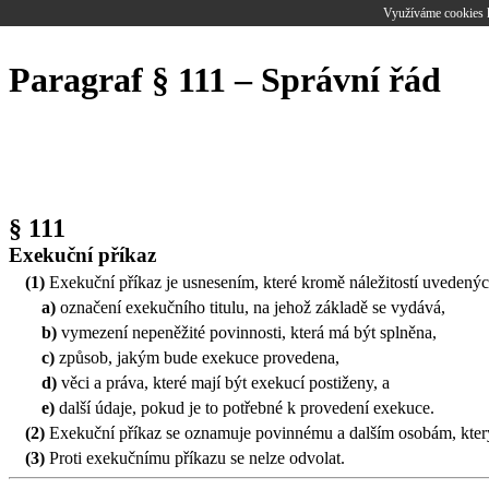
Využíváme cookies k
Paragraf § 111 – Správní řád
§ 111
Exekuční příkaz
(1)
Exekuční příkaz je usnesením, které kromě náležitostí uvedený
a)
označení exekučního titulu, na jehož základě se vydává,
b)
vymezení nepeněžité povinnosti, která má být splněna,
c)
způsob, jakým bude exekuce provedena,
d)
věci a práva, které mají být exekucí postiženy, a
e)
další údaje, pokud je to potřebné k provedení exekuce.
(2)
Exekuční příkaz se oznamuje povinnému a dalším osobám, který
(3)
Proti exekučnímu příkazu se nelze odvolat.