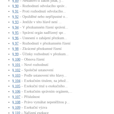
§ 89
– Nestanoví-li zákon jinak, j...
§ 90
– Rozhodnutí odvolacího správ...
§ 91
– Proti rozhodnutí odvolacího...
§ 92
– Opožděné nebo nepřípustné o...
§ 93
– Jestliže v této hlavě není ...
§ 94
– V přezkumném řízení správní...
§ 95
– Správní orgán nadřízený spr...
§ 96
– Usnesení o zahájení přezkum...
§ 97
– Rozhodnutí v přezkumném řízení
§ 98
– Zkrácené přezkumné řízení
§ 99
– Účinky rozhodnutí v přezkum...
§ 100
– Obnova řízení
§ 101
– Nové rozhodnutí
§ 102
– Společné ustanovení
§ 103
– Podle ustanovení této hlavy...
§ 104
– Exekučním titulem, na jehož...
§ 105
– Exekuční titul u exekučního...
§ 106
– Exekučním správním orgánem,...
§ 107
– Příslušnost
§ 108
– Právo vymáhat nepeněžitou p...
§ 109
– Exekuční výzva
§ 110
– Nařízení exekuce