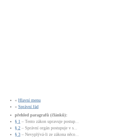
«
Hlavní menu
«
Správní řád
přehled paragrafů (článků):
§ 1
– Tento zákon upravuje postup...
§ 2
– Správní orgán postupuje v s...
§ 3
– Nevyplývá-li ze zákona něco...