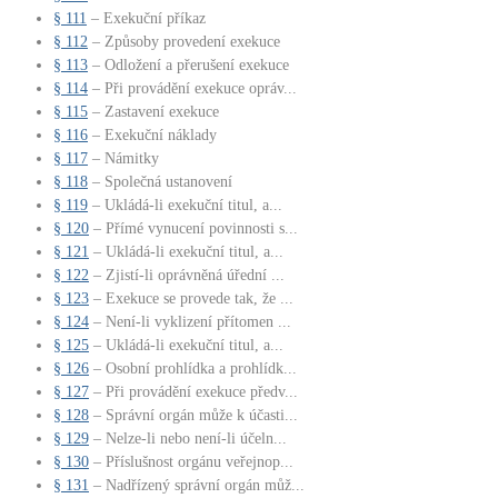
§ 111
– Exekuční příkaz
§ 112
– Způsoby provedení exekuce
§ 113
– Odložení a přerušení exekuce
§ 114
– Při provádění exekuce opráv...
§ 115
– Zastavení exekuce
§ 116
– Exekuční náklady
§ 117
– Námitky
§ 118
– Společná ustanovení
§ 119
– Ukládá-li exekuční titul, a...
§ 120
– Přímé vynucení povinnosti s...
§ 121
– Ukládá-li exekuční titul, a...
§ 122
– Zjistí-li oprávněná úřední ...
§ 123
– Exekuce se provede tak, že ...
§ 124
– Není-li vyklizení přítomen ...
§ 125
– Ukládá-li exekuční titul, a...
§ 126
– Osobní prohlídka a prohlídk...
§ 127
– Při provádění exekuce předv...
§ 128
– Správní orgán může k účasti...
§ 129
– Nelze-li nebo není-li účeln...
§ 130
– Příslušnost orgánu veřejnop...
§ 131
– Nadřízený správní orgán můž...