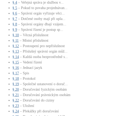
§ 4
– Veřejná správa je službou v...
§ 5
– Pokud to povaha projednávan...
§ 6
– Správní orgán vyřizuje věci...
§ 7
– Dotčené osoby mají při upla...
§ 8
– Správní orgány dbají vzájem...
§ 9
– Správní řízení je postup sp...
§ 10
– Věcná příslušnost
§ 11
– Místní příslušnost
§ 12
– Postoupení pro nepříslušnost
§ 13
– Příslušný správní orgán můž...
§ 14
– Každá osoba bezprostředně s...
§ 15
– Vedení řízení
§ 16
– Jednací jazyk
§ 17
– Spis
§ 18
– Protokol
§ 19
– Společné ustanovení o doruč...
§ 20
– Doručování fyzickým osobám
§ 21
– Doručování právnickým osobám
§ 22
– Doručování do ciziny
§ 23
– Uložení
§ 24
– Překážky při doručování