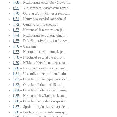
§ 68
– Rozhodnutí obsahuje výrokov...
§ 69
– V písemném vyhotovení rozho...
§ 70
– Opravu zřejmých nesprávnost...
§ 71
– Lhůty pro vydání rozhodnutí
§ 72
– Oznamování rozhodnutí
§ 73
– Nestanoví-li tento zákon ji...
§ 74
– Rozhodnutí je vykonatelné n...
§ 75
– Doložka právní moci nebo vy...
§ 76
– Usnesení
§ 77
– Nicotné je rozhodnutí, k je...
§ 78
– Nicotnost se zjišťuje a pro...
§ 79
– Náklady řízení jsou zejména...
§ 80
– Nevydá-li správní orgán roz...
§ 81
– Účastník může proti rozhodn...
§ 82
– Odvoláním lze napadnout výr...
§ 83
– Odvolací lhůta činí 15 dnů ...
§ 84
– Odvolací lhůta při neoznáme...
§ 85
– Nestanoví-li zákon jinak, m...
§ 86
– Odvolání se podává u správn...
§ 87
– Správní orgán, který napade...
§ 88
– Předání spisu odvolacímu sp...