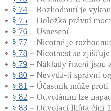
§ 74
– Rozhodnutí je vykona
§ 75
– Doložka právní moci 
§ 76
– Usnesení
§ 77
– Nicotné je rozhodnutí,
§ 78
– Nicotnost se zjišťuje 
§ 79
– Náklady řízení jsou 
§ 80
– Nevydá-li správní org
§ 81
– Účastník může proti 
§ 82
– Odvoláním lze napadn
§ 83
– Odvolací lhůta činí 1