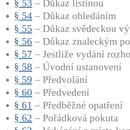
§ 53
– Důkaz listinou
§ 54
– Důkaz ohledáním
§ 55
– Důkaz svědeckou vý
§ 56
– Důkaz znaleckým p
§ 57
– Jestliže vydání rozho
§ 58
– Úvodní ustanovení
§ 59
– Předvolání
§ 60
– Předvedení
§ 61
– Předběžné opatření
§ 62
– Pořádková pokuta