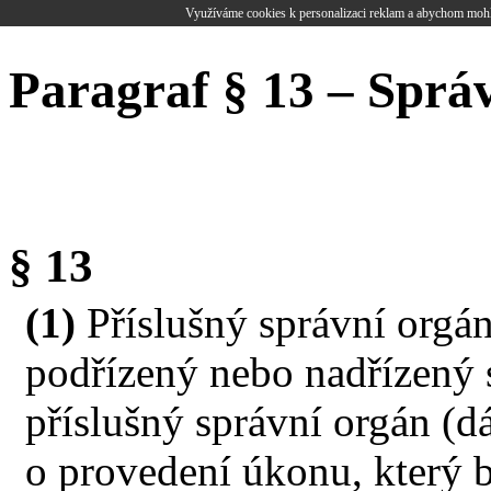
Využíváme cookies k personalizaci reklam a abychom mohl
Paragraf § 13 – Sprá
§ 13
(1)
Příslušný správní orgá
podřízený nebo nadřízený 
příslušný správní orgán (d
o provedení úkonu, který 