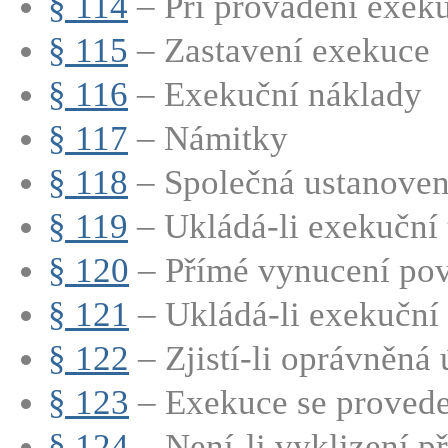
§ 114
– Při provádění exeku
§ 115
– Zastavení exekuce
§ 116
– Exekuční náklady
§ 117
– Námitky
§ 118
– Společná ustanoven
§ 119
– Ukládá-li exekuční ti
§ 120
– Přímé vynucení povi
§ 121
– Ukládá-li exekuční ti
§ 122
– Zjistí-li oprávněná ú
§ 123
– Exekuce se provede t
§ 124
– Není-li vyklizení př