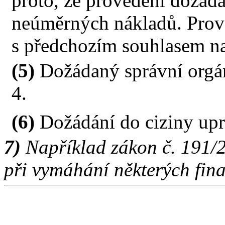
proto, že provedení dožád
neúměrných nákladů. Prove
s předchozím souhlasem na
(5)
Dožádaný správní orgán
4.
(6)
Dožádání do ciziny upra
7)
Například zákon č. 191/
při vymáhání některých fin