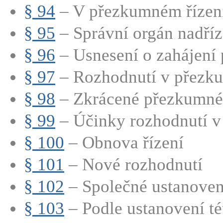
§ 94
– V přezkumném řízení 
§ 95
– Správní orgán nadříze
§ 96
– Usnesení o zahájení 
§ 97
– Rozhodnutí v přezk
§ 98
– Zkrácené přezkumné 
§ 99
– Účinky rozhodnutí v
§ 100
– Obnova řízení
§ 101
– Nové rozhodnutí
§ 102
– Společné ustanoven
§ 103
– Podle ustanovení tét