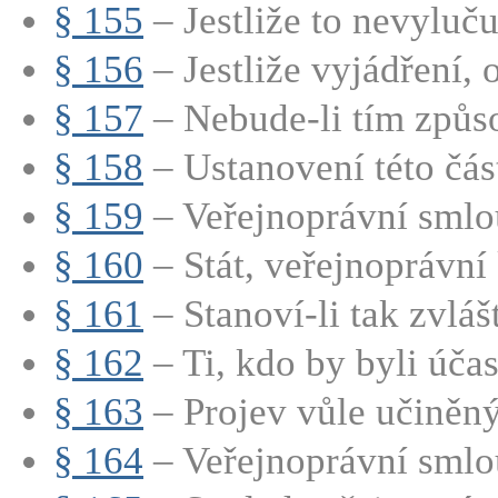
§ 155
– Jestliže to nevyluču
§ 156
– Jestliže vyjádření, 
§ 157
– Nebude-li tím způs
§ 158
– Ustanovení této část
§ 159
– Veřejnoprávní smlou
§ 160
– Stát, veřejnoprávní 
§ 161
– Stanoví-li tak zvlášt
§ 162
– Ti, kdo by byli účas
§ 163
– Projev vůle učiněný
§ 164
– Veřejnoprávní smlou