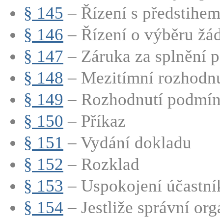
§ 145
– Řízení s předstihem
§ 146
– Řízení o výběru žád
§ 147
– Záruka za splnění p
§ 148
– Mezitímní rozhodnut
§ 149
– Rozhodnutí podmíně
§ 150
– Příkaz
§ 151
– Vydání dokladu
§ 152
– Rozklad
§ 153
– Uspokojení účastník
§ 154
– Jestliže správní org