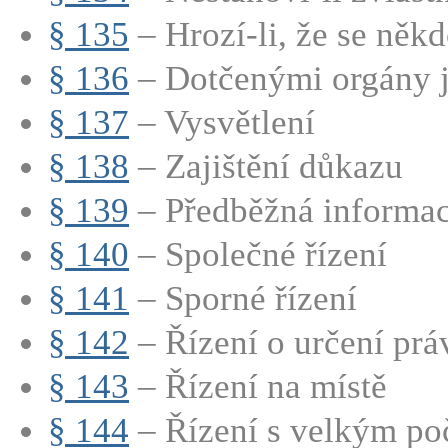
§ 135
– Hrozí-li, že se někd
§ 136
– Dotčenými orgány 
§ 137
– Vysvětlení
§ 138
– Zajištění důkazu
§ 139
– Předběžná informa
§ 140
– Společné řízení
§ 141
– Sporné řízení
§ 142
– Řízení o určení práv
§ 143
– Řízení na místě
§ 144
– Řízení s velkým poč