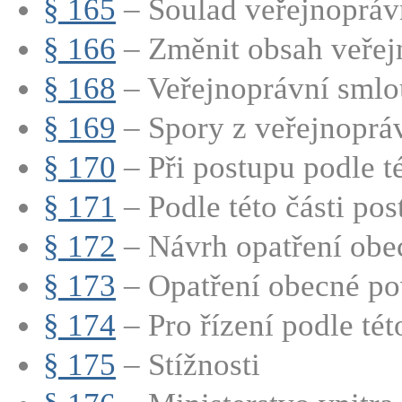
§ 165
– Soulad veřejnoprávn
§ 166
– Změnit obsah veřejn
§ 168
– Veřejnoprávní smlou
§ 169
– Spory z veřejnopráv
§ 170
– Při postupu podle té
§ 171
– Podle této části post
§ 172
– Návrh opatření obe
§ 173
– Opatření obecné pov
§ 174
– Pro řízení podle této
§ 175
– Stížnosti