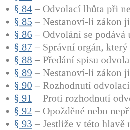
§ 84
– Odvolací lhůta při n
§ 85
– Nestanoví-li zákon ji
§ 86
– Odvolání se podává u
§ 87
– Správní orgán, který 
§ 88
– Předání spisu odvola
§ 89
– Nestanoví-li zákon jin
§ 90
– Rozhodnutí odvolacíh
§ 91
– Proti rozhodnutí odvo
§ 92
– Opožděné nebo nepří
§ 93
– Jestliže v této hlavě n