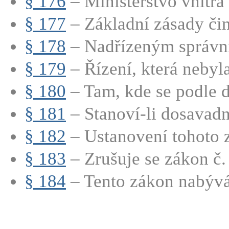
§ 176
– Ministerstvo vnitra 
§ 177
– Základní zásady činn
§ 178
– Nadřízeným správn
§ 179
– Řízení, která nebyl
§ 180
– Tam, kde se podle d
§ 181
– Stanoví-li dosavadní
§ 182
– Ustanovení tohoto z
§ 183
– Zrušuje se zákon č.
§ 184
– Tento zákon nabývá 