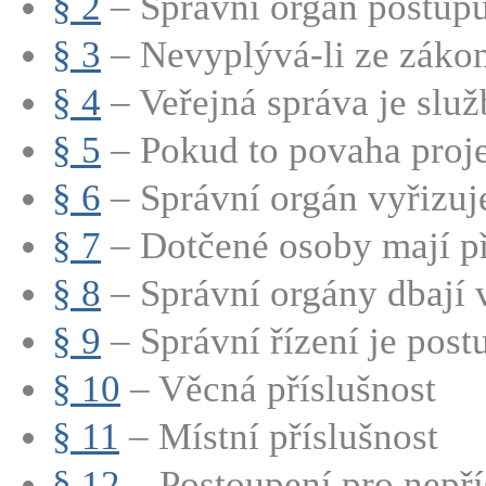
§ 2
– Správní orgán postupuj
§ 3
– Nevyplývá-li ze zákon
§ 4
– Veřejná správa je služ
§ 5
– Pokud to povaha proje
§ 6
– Správní orgán vyřizuje
§ 7
– Dotčené osoby mají při
§ 8
– Správní orgány dbají 
§ 9
– Správní řízení je postu
§ 10
– Věcná příslušnost
§ 11
– Místní příslušnost
§ 12
– Postoupení pro nepří