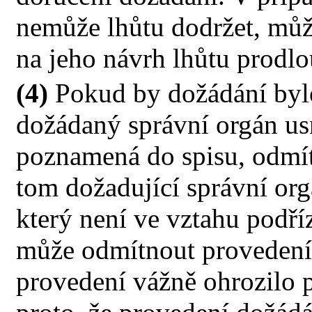
nemůže lhůtu dodržet, můž
na jeho návrh lhůtu prodl
(4)
Pokud by dožádání bylo
dožádaný správní orgán us
poznamená do spisu, odmí
tom dožadující správní or
který není ve vztahu podří
může odmítnout provedení 
provedení vážně ohrozilo p