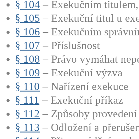
§ 104
– Exekučním titulem, 
§ 105
– Exekuční titul u ex
§ 106
– Exekučním správním
§ 107
– Příslušnost
§ 108
– Právo vymáhat nepe
§ 109
– Exekuční výzva
§ 110
– Nařízení exekuce
§ 111
– Exekuční příkaz
§ 112
– Způsoby provedení
§ 113
– Odložení a přeruše