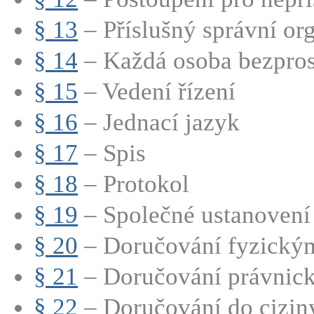
§ 13
– Příslušný správní or
§ 14
– Každá osoba bezprost
§ 15
– Vedení řízení
§ 16
– Jednací jazyk
§ 17
– Spis
§ 18
– Protokol
§ 19
– Společné ustanovení 
§ 20
– Doručování fyzický
§ 21
– Doručování právnic
§ 22
– Doručování do cizin