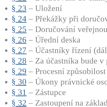
§ 23
– Uložení
§ 24
– Překážky při doručo
§ 25
– Doručování veřejnou
§ 26
– Úřední deska
§ 27
– Účastníky řízení (dále
§ 28
– Za účastníka bude v 
§ 29
– Procesní způsobilost
§ 30
– Úkony právnické os
§ 31
– Zástupce
§ 32
– Zastoupení na základ