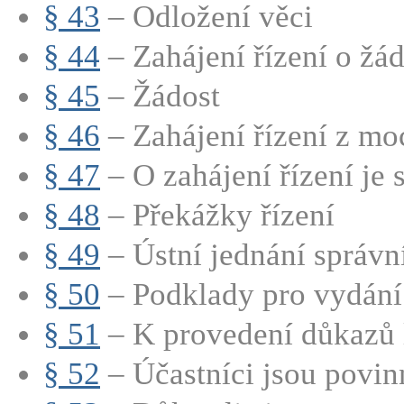
§ 43
– Odložení věci
§ 44
– Zahájení řízení o žád
§ 45
– Žádost
§ 46
– Zahájení řízení z mo
§ 47
– O zahájení řízení je s
§ 48
– Překážky řízení
§ 49
– Ústní jednání správní
§ 50
– Podklady pro vydání 
§ 51
– K provedení důkazů lz
§ 52
– Účastníci jsou povinn