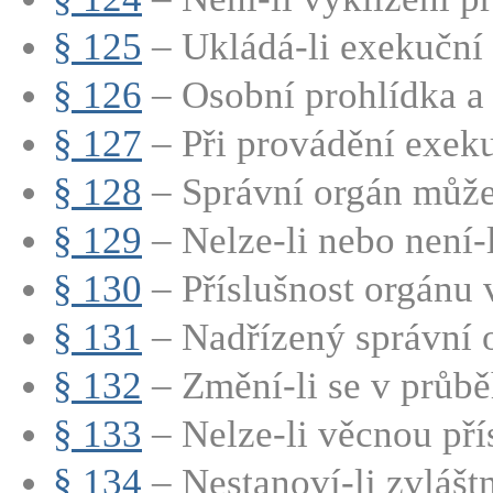
§ 125
– Ukládá-li exekuční ti
§ 126
– Osobní prohlídka a 
§ 127
– Při provádění exeku
§ 128
– Správní orgán může 
§ 129
– Nelze-li nebo není-l
§ 130
– Příslušnost orgánu v
§ 131
– Nadřízený správní 
§ 132
– Změní-li se v průběh
§ 133
– Nelze-li věcnou přís
§ 134
– Nestanoví-li zvláštn