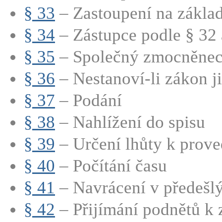
§ 33
– Zastoupení na základě
§ 34
– Zástupce podle § 32 a
§ 35
– Společný zmocněnec 
§ 36
– Nestanoví-li zákon jin
§ 37
– Podání
§ 38
– Nahlížení do spisu
§ 39
– Určení lhůty k prov
§ 40
– Počítání času
§ 41
– Navrácení v předešlý
§ 42
– Přijímání podnětů k z