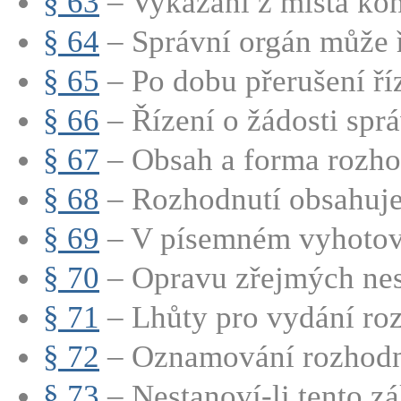
§ 63
– Vykázání z místa ko
§ 64
– Správní orgán může ří
§ 65
– Po dobu přerušení říz
§ 66
– Řízení o žádosti správ
§ 67
– Obsah a forma rozho
§ 68
– Rozhodnutí obsahuje
§ 69
– V písemném vyhotove
§ 70
– Opravu zřejmých nes
§ 71
– Lhůty pro vydání ro
§ 72
– Oznamování rozhodn
§ 73
– Nestanoví-li tento zák