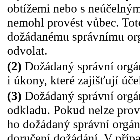
obtížemi nebo s neúčelným
nemohl provést vůbec. Tot
dožádanému správnímu org
odvolat.
(2)
Dožádaný správní orgá
i úkony, které zajišťují úč
(3)
Dožádaný správní orgá
odkladu. Pokud nelze prov
ho dožádaný správní orgán
doručení dožádání. V příp