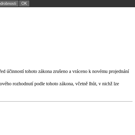
odrobnosti
OK
před účinností tohoto zákona zrušeno a vráceno k novému projednání
vého rozhodnutí podle tohoto zákona, včetně lhůt, v nichž lze