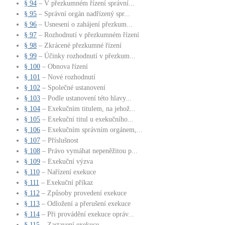
§ 94
– V přezkumném řízení správní...
§ 95
– Správní orgán nadřízený spr...
§ 96
– Usnesení o zahájení přezkum...
§ 97
– Rozhodnutí v přezkumném řízení
§ 98
– Zkrácené přezkumné řízení
§ 99
– Účinky rozhodnutí v přezkum...
§ 100
– Obnova řízení
§ 101
– Nové rozhodnutí
§ 102
– Společné ustanovení
§ 103
– Podle ustanovení této hlavy...
§ 104
– Exekučním titulem, na jehož...
§ 105
– Exekuční titul u exekučního...
§ 106
– Exekučním správním orgánem,...
§ 107
– Příslušnost
§ 108
– Právo vymáhat nepeněžitou p...
§ 109
– Exekuční výzva
§ 110
– Nařízení exekuce
§ 111
– Exekuční příkaz
§ 112
– Způsoby provedení exekuce
§ 113
– Odložení a přerušení exekuce
§ 114
– Při provádění exekuce opráv...
§ 115
– Zastavení exekuce