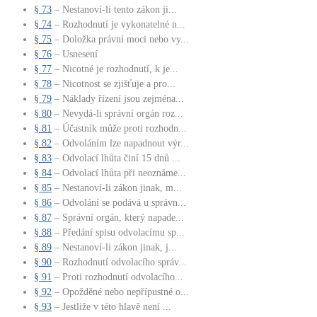
§ 73
– Nestanoví-li tento zákon ji...
§ 74
– Rozhodnutí je vykonatelné n...
§ 75
– Doložka právní moci nebo vy...
§ 76
– Usnesení
§ 77
– Nicotné je rozhodnutí, k je...
§ 78
– Nicotnost se zjišťuje a pro...
§ 79
– Náklady řízení jsou zejména...
§ 80
– Nevydá-li správní orgán roz...
§ 81
– Účastník může proti rozhodn...
§ 82
– Odvoláním lze napadnout výr...
§ 83
– Odvolací lhůta činí 15 dnů ...
§ 84
– Odvolací lhůta při neoznáme...
§ 85
– Nestanoví-li zákon jinak, m...
§ 86
– Odvolání se podává u správn...
§ 87
– Správní orgán, který napade...
§ 88
– Předání spisu odvolacímu sp...
§ 89
– Nestanoví-li zákon jinak, j...
§ 90
– Rozhodnutí odvolacího správ...
§ 91
– Proti rozhodnutí odvolacího...
§ 92
– Opožděné nebo nepřípustné o...
§ 93
– Jestliže v této hlavě není ...