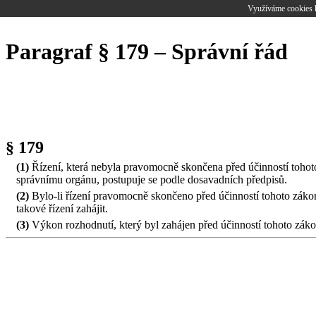
Využíváme cookies k
Paragraf § 179 – Správní řád
§ 179
(1)
Řízení, která nebyla pravomocně skončena před účinností tohot
správnímu orgánu, postupuje se podle dosavadních předpisů.
(2)
Bylo-li řízení pravomocně skončeno před účinností tohoto zákon
takové řízení zahájit.
(3)
Výkon rozhodnutí, který byl zahájen před účinností tohoto záko