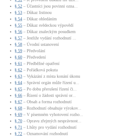
§ 52
– Účastníci jsou povinni ozna...
§ 53
– Důkaz listinou
§ 54
– Důkaz ohledáním
§ 55
– Důkaz svědeckou výpovědí
§ 56
– Důkaz znaleckým posudkem
§ 57
– Jestliže vydání rozhodnutí ...
§ 58
– Úvodní ustanovení
§ 59
– Předvolání
§ 60
– Předvedení
§ 61
– Předběžné opatření
§ 62
– Pořádková pokuta
§ 63
– Vykázání z místa konání úkonu
§ 64
– Správní orgán může řízení u...
§ 65
– Po dobu přerušení řízení či...
§ 66
– Řízení o žádosti správní or...
§ 67
– Obsah a forma rozhodnutí
§ 68
– Rozhodnutí obsahuje výrokov...
§ 69
– V písemném vyhotovení rozho...
§ 70
– Opravu zřejmých nesprávnost...
§ 71
– Lhůty pro vydání rozhodnutí
§ 72
– Oznamování rozhodnutí