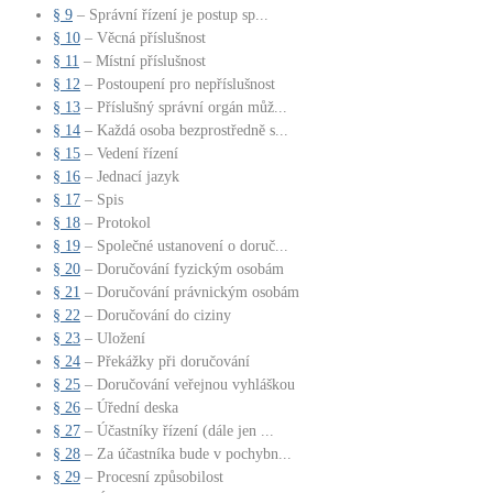
§ 9
– Správní řízení je postup sp...
§ 10
– Věcná příslušnost
§ 11
– Místní příslušnost
§ 12
– Postoupení pro nepříslušnost
§ 13
– Příslušný správní orgán můž...
§ 14
– Každá osoba bezprostředně s...
§ 15
– Vedení řízení
§ 16
– Jednací jazyk
§ 17
– Spis
§ 18
– Protokol
§ 19
– Společné ustanovení o doruč...
§ 20
– Doručování fyzickým osobám
§ 21
– Doručování právnickým osobám
§ 22
– Doručování do ciziny
§ 23
– Uložení
§ 24
– Překážky při doručování
§ 25
– Doručování veřejnou vyhláškou
§ 26
– Úřední deska
§ 27
– Účastníky řízení (dále jen ...
§ 28
– Za účastníka bude v pochybn...
§ 29
– Procesní způsobilost