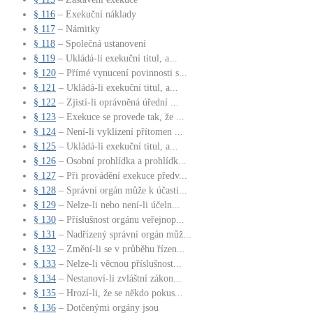
§ 116
– Exekuční náklady
§ 117
– Námitky
§ 118
– Společná ustanovení
§ 119
– Ukládá-li exekuční titul, a...
§ 120
– Přímé vynucení povinnosti s...
§ 121
– Ukládá-li exekuční titul, a...
§ 122
– Zjistí-li oprávněná úřední ...
§ 123
– Exekuce se provede tak, že ...
§ 124
– Není-li vyklizení přítomen ...
§ 125
– Ukládá-li exekuční titul, a...
§ 126
– Osobní prohlídka a prohlídk...
§ 127
– Při provádění exekuce předv...
§ 128
– Správní orgán může k účasti...
§ 129
– Nelze-li nebo není-li účeln...
§ 130
– Příslušnost orgánu veřejnop...
§ 131
– Nadřízený správní orgán můž...
§ 132
– Změní-li se v průběhu řízen...
§ 133
– Nelze-li věcnou příslušnost...
§ 134
– Nestanoví-li zvláštní zákon...
§ 135
– Hrozí-li, že se někdo pokus...
§ 136
– Dotčenými orgány jsou