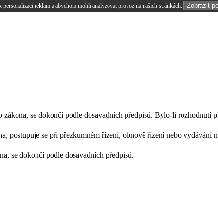
Zobrazit p
 personalizaci reklam a abychom mohli analyzovat provoz na našich stránkách.
o zákona, se dokončí podle dosavadních předpisů. Bylo-li rozhodnutí 
a, postupuje se při přezkumném řízení, obnově řízení nebo vydávání no
na, se dokončí podle dosavadních předpisů.