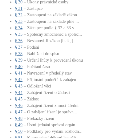
§ 30
– Úkony právnické osoby
§ 31
– Zástupce
§ 32
– Zastoupení na základě zákon...
§ 33
– Zastoupení na základě plné ...
§ 34
– Zástupce podle § 32 a 33 v ...
§ 35
– Společný zmocněnec a společ...
§ 36
– Nestanoví-li zákon jinak, j...
§ 37
– Podání
§ 38
– Nahlížení do spisu
§ 39
– Určení lhůty k provedení úkonu
§ 40
– Počítání času
§ 41
– Navrácení v předešlý stav
§ 42
– Přijímání podnětů k zahájen...
§ 43
– Odložení věci
§ 44
– Zahájení řízení o žádosti
§ 45
– Žádost
§ 46
– Zahájení řízení z moci úřední
§ 47
– O zahájení řízení je správn...
§ 48
– Překážky řízení
§ 49
– Ústní jednání správní orgán...
§ 50
– Podklady pro vydání rozhodn...
§ 51
– K provedení důkazů lze užít...