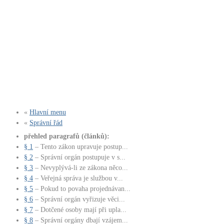
«
Hlavní menu
«
Správní řád
přehled paragrafů (článků):
§ 1
– Tento zákon upravuje postup...
§ 2
– Správní orgán postupuje v s...
§ 3
– Nevyplývá-li ze zákona něco...
§ 4
– Veřejná správa je službou v...
§ 5
– Pokud to povaha projednávan...
§ 6
– Správní orgán vyřizuje věci...
§ 7
– Dotčené osoby mají při upla...
§ 8
– Správní orgány dbají vzájem...