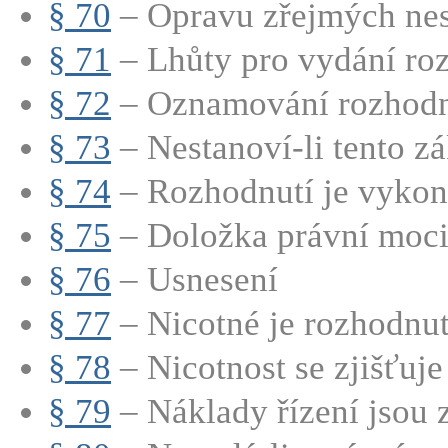
§ 70
– Opravu zřejmých nes
§ 71
– Lhůty pro vydání ro
§ 72
– Oznamování rozhodn
§ 73
– Nestanoví-li tento zák
§ 74
– Rozhodnutí je vykona
§ 75
– Doložka právní moci 
§ 76
– Usnesení
§ 77
– Nicotné je rozhodnutí,
§ 78
– Nicotnost se zjišťuje 
§ 79
– Náklady řízení jsou 