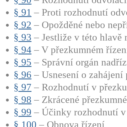
§ 91
– Proti rozhodnutí odvo
§ 92
– Opožděné nebo nepří
§ 93
– Jestliže v této hlavě n
§ 94
– V přezkumném řízení 
§ 95
– Správní orgán nadříze
§ 96
– Usnesení o zahájení 
§ 97
– Rozhodnutí v přezk
§ 98
– Zkrácené přezkumné 
§ 99
– Účinky rozhodnutí v
§ 100
– Obnova řízení