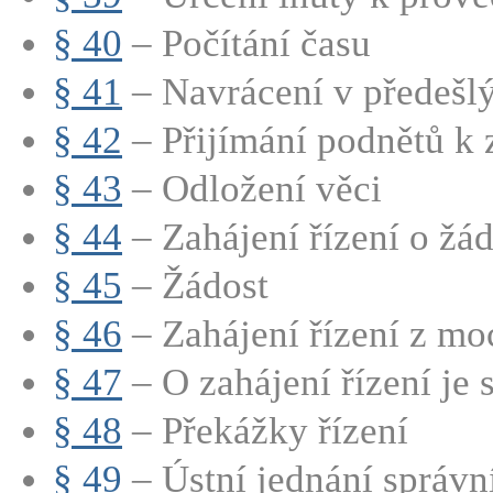
§ 40
– Počítání času
§ 41
– Navrácení v předešlý
§ 42
– Přijímání podnětů k z
§ 43
– Odložení věci
§ 44
– Zahájení řízení o žád
§ 45
– Žádost
§ 46
– Zahájení řízení z mo
§ 47
– O zahájení řízení je s
§ 48
– Překážky řízení
§ 49
– Ústní jednání správní