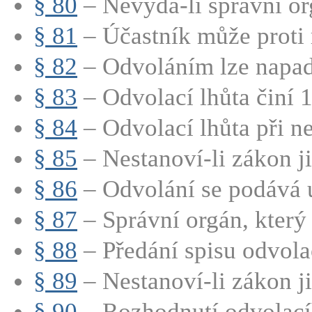
§ 80
– Nevydá-li správní org
§ 81
– Účastník může proti 
§ 82
– Odvoláním lze napadn
§ 83
– Odvolací lhůta činí 1
§ 84
– Odvolací lhůta při n
§ 85
– Nestanoví-li zákon ji
§ 86
– Odvolání se podává u
§ 87
– Správní orgán, který 
§ 88
– Předání spisu odvola
§ 89
– Nestanoví-li zákon jin
§ 90
– Rozhodnutí odvolacíh