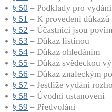
§ 50
– Podklady pro vydání 
§ 51
– K provedení důkazů lz
§ 52
– Účastníci jsou povinn
§ 53
– Důkaz listinou
§ 54
– Důkaz ohledáním
§ 55
– Důkaz svědeckou vý
§ 56
– Důkaz znaleckým p
§ 57
– Jestliže vydání rozho
§ 58
– Úvodní ustanovení
§ 59
– Předvolání