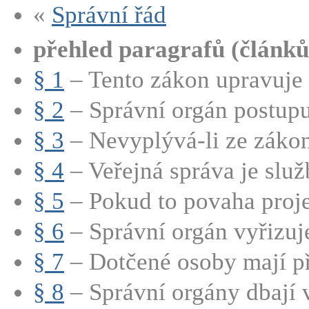
«
Správní řád
přehled paragrafů (článků
§ 1
– Tento zákon upravuje 
§ 2
– Správní orgán postupuj
§ 3
– Nevyplývá-li ze zákon
§ 4
– Veřejná správa je služ
§ 5
– Pokud to povaha proje
§ 6
– Správní orgán vyřizuje
§ 7
– Dotčené osoby mají při
§ 8
– Správní orgány dbají 