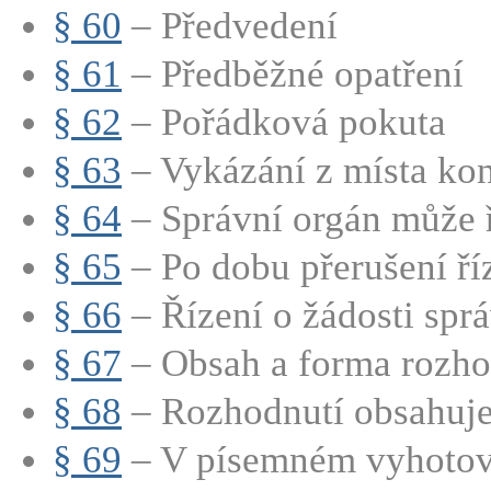
§ 60
– Předvedení
§ 61
– Předběžné opatření
§ 62
– Pořádková pokuta
§ 63
– Vykázání z místa ko
§ 64
– Správní orgán může ří
§ 65
– Po dobu přerušení říz
§ 66
– Řízení o žádosti správ
§ 67
– Obsah a forma rozho
§ 68
– Rozhodnutí obsahuje
§ 69
– V písemném vyhotove