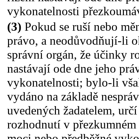
vykonatelnosti přezkoumá
(3)
Pokud se ruší nebo měn
právo, a neodůvodňují-li ok
správní orgán, že účinky 
nastávají ode dne jeho pr
vykonatelnosti; bylo-li v
vydáno na základě nespráv
uvedených žadatelem, určí 
rozhodnutí v přezkumném ř
moci nebo předběžné vyko