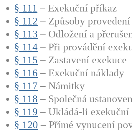
§ 111
– Exekuční příkaz
§ 112
– Způsoby provedení
§ 113
– Odložení a přeruše
§ 114
– Při provádění exeku
§ 115
– Zastavení exekuce
§ 116
– Exekuční náklady
§ 117
– Námitky
§ 118
– Společná ustanoven
§ 119
– Ukládá-li exekuční ti
§ 120
– Přímé vynucení povi