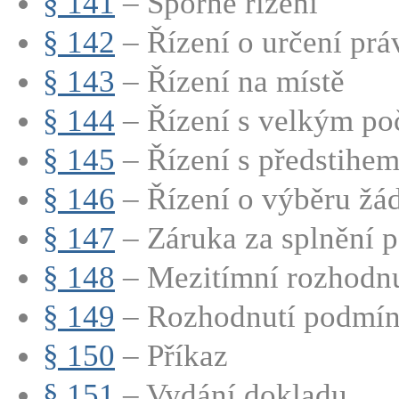
§ 141
– Sporné řízení
§ 142
– Řízení o určení práv
§ 143
– Řízení na místě
§ 144
– Řízení s velkým poč
§ 145
– Řízení s předstihem
§ 146
– Řízení o výběru žád
§ 147
– Záruka za splnění p
§ 148
– Mezitímní rozhodnut
§ 149
– Rozhodnutí podmíně
§ 150
– Příkaz
§ 151
– Vydání dokladu