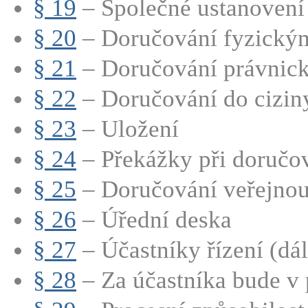
§ 19
– Společné ustanovení 
§ 20
– Doručování fyzický
§ 21
– Doručování právnic
§ 22
– Doručování do cizin
§ 23
– Uložení
§ 24
– Překážky při doručo
§ 25
– Doručování veřejnou
§ 26
– Úřední deska
§ 27
– Účastníky řízení (dále
§ 28
– Za účastníka bude v 