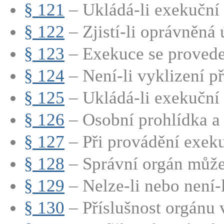
§ 121
– Ukládá-li exekuční ti
§ 122
– Zjistí-li oprávněná ú
§ 123
– Exekuce se provede t
§ 124
– Není-li vyklizení př
§ 125
– Ukládá-li exekuční ti
§ 126
– Osobní prohlídka a 
§ 127
– Při provádění exeku
§ 128
– Správní orgán může 
§ 129
– Nelze-li nebo není-l
§ 130
– Příslušnost orgánu v