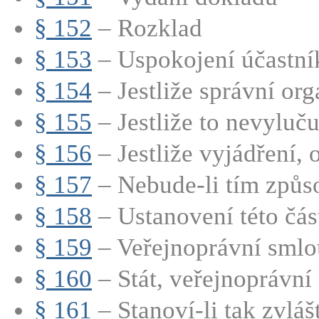
§ 152
– Rozklad
§ 153
– Uspokojení účastník
§ 154
– Jestliže správní org
§ 155
– Jestliže to nevyluču
§ 156
– Jestliže vyjádření, 
§ 157
– Nebude-li tím způs
§ 158
– Ustanovení této část
§ 159
– Veřejnoprávní smlou
§ 160
– Stát, veřejnoprávní 
§ 161
– Stanoví-li tak zvlášt