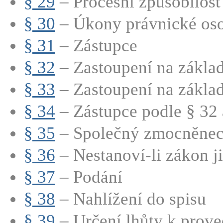
§ 29
– Procesní způsobilost
§ 30
– Úkony právnické os
§ 31
– Zástupce
§ 32
– Zastoupení na základ
§ 33
– Zastoupení na základě
§ 34
– Zástupce podle § 32 a
§ 35
– Společný zmocněnec 
§ 36
– Nestanoví-li zákon jin
§ 37
– Podání
§ 38
– Nahlížení do spisu
§ 39
– Určení lhůty k prov