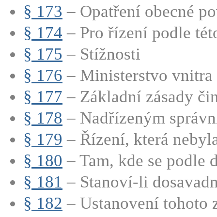
§ 173
– Opatření obecné pov
§ 174
– Pro řízení podle této
§ 175
– Stížnosti
§ 176
– Ministerstvo vnitra 
§ 177
– Základní zásady činn
§ 178
– Nadřízeným správn
§ 179
– Řízení, která nebyl
§ 180
– Tam, kde se podle d
§ 181
– Stanoví-li dosavadní
§ 182
– Ustanovení tohoto z