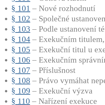
§ 101
– Nové rozhodnutí
§ 102
– Společné ustanoven
§ 103
– Podle ustanovení tét
§ 104
– Exekučním titulem, 
§ 105
– Exekuční titul u ex
§ 106
– Exekučním správním
§ 107
– Příslušnost
§ 108
– Právo vymáhat nepe
§ 109
– Exekuční výzva
§ 110
– Nařízení exekuce