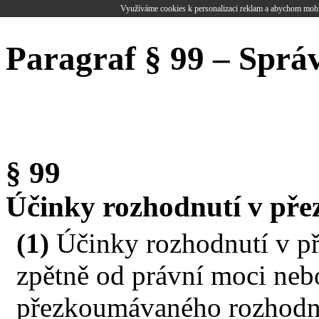
Využíváme cookies k personalizaci reklam a abychom mohl
Paragraf § 99 – Sprá
§ 99
Účinky rozhodnutí v př
(1)
Účinky rozhodnutí v p
zpětně od právní moci neb
přezkoumávaného rozhodnu