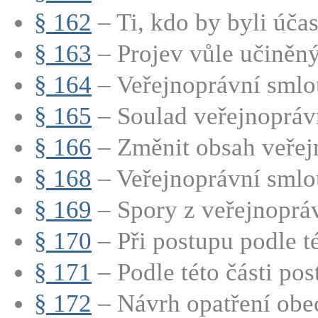
§ 162
– Ti, kdo by byli účas
§ 163
– Projev vůle učiněný
§ 164
– Veřejnoprávní smlou
§ 165
– Soulad veřejnoprávn
§ 166
– Změnit obsah veřejn
§ 168
– Veřejnoprávní smlou
§ 169
– Spory z veřejnopráv
§ 170
– Při postupu podle té
§ 171
– Podle této části post
§ 172
– Návrh opatření obe