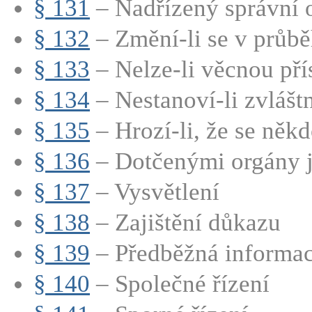
§ 131
– Nadřízený správní 
§ 132
– Změní-li se v průběh
§ 133
– Nelze-li věcnou přís
§ 134
– Nestanoví-li zvláštn
§ 135
– Hrozí-li, že se někd
§ 136
– Dotčenými orgány 
§ 137
– Vysvětlení
§ 138
– Zajištění důkazu
§ 139
– Předběžná informa
§ 140
– Společné řízení