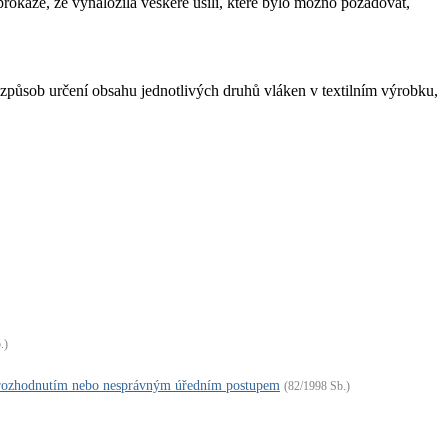
prokáže, že vynaložila veškeré úsilí, které bylo možno požadovat,
způsob určení obsahu jednotlivých druhů vláken v textilním výrobku,
.)
 rozhodnutím nebo nesprávným úředním postupem
(82/1998 Sb.)