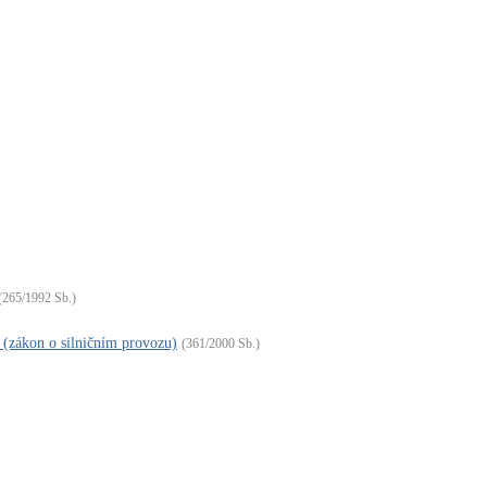
(265/1992 Sb.)
(zákon o silničním provozu)
(361/2000 Sb.)