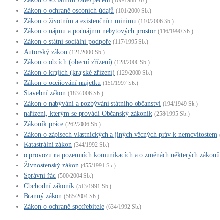
Zákon o sociálním zabezpečení
(100/1988 Sb.)
Zákon o ochraně osobních údajů
(101/2000 Sb.)
Zákon o životním a existenčním minimu
(110/2006 Sb.)
Zákon o nájmu a podnájmu nebytových prostor
(116/1990 Sb.)
Zákon o státní sociální podpoře
(117/1995 Sb.)
Autorský zákon
(121/2000 Sb.)
Zákon o obcích (obecní zřízení)
(128/2000 Sb.)
Zákon o krajích (krajské zřízení)
(129/2000 Sb.)
Zákon o oceňování majetku
(151/1997 Sb.)
Stavební zákon
(183/2006 Sb.)
Zákon o nabývání a pozbývání státního občanství
(194/1949 Sb.)
nařízení, kterým se provádí Občanský zákoník
(258/1995 Sb.)
Zákoník práce
(262/2006 Sb.)
Zákon o zápisech vlastnických a jiných věcných práv k nemovitostem
Katastrální zákon
(344/1992 Sb.)
o provozu na pozemních komunikacích a o změnách některých zákonů 
Živnostenský zákon
(455/1991 Sb.)
Správní řád
(500/2004 Sb.)
Obchodní zákoník
(513/1991 Sb.)
Branný zákon
(585/2004 Sb.)
Zákon o ochraně spotřebitele
(634/1992 Sb.)