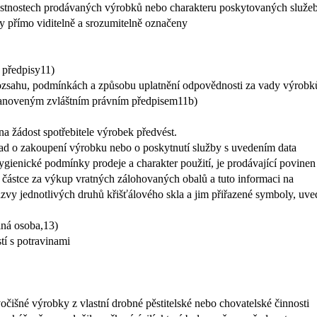
vlastnostech prodávaných výrobků nebo charakteru poskytovaných služeb
ly přímo viditelně a srozumitelně označeny
 předpisy11)
 rozsahu, podmínkách a způsobu uplatnění odpovědnosti za vady výrobk
tanoveným zvláštním právním předpisem11b)
a žádost spotřebitele výrobek předvést.
klad o zakoupení výrobku nebo o poskytnutí služby s uvedením data
gienické podmínky prodeje a charakter použití, je prodávající povine
í částce za výkup vratných zálohovaných obalů a tuto informaci na
vy jednotlivých druhů křišťálového skla a jim přiřazené symboly, uv
iná osoba,13)
í s potravinami
vočišné výrobky z vlastní drobné pěstitelské nebo chovatelské činnosti