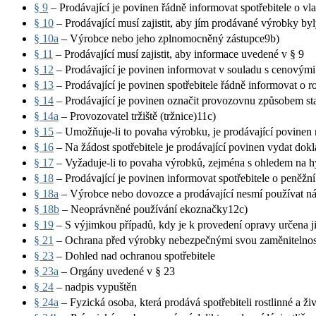
§ 9
– Prodávající je povinen řádně informovat spotřebitele o 
§ 10
– Prodávající musí zajistit, aby jím prodávané výrobky by
§ 10a
– Výrobce nebo jeho zplnomocněný zástupce9b)
§ 11
– Prodávající musí zajistit, aby informace uvedené v § 9
§ 12
– Prodávající je povinen informovat v souladu s cenovými
§ 13
– Prodávající je povinen spotřebitele řádně informovat o
§ 14
– Prodávající je povinen označit provozovnu způsobem s
§ 14a
– Provozovatel tržiště (tržnice)11c)
§ 15
– Umožňuje-li to povaha výrobku, je prodávající povinen n
§ 16
– Na žádost spotřebitele je prodávající povinen vydat do
§ 17
– Vyžaduje-li to povaha výrobků, zejména s ohledem na hy
§ 18
– Prodávající je povinen informovat spotřebitele o peněžn
§ 18a
– Výrobce nebo dovozce a prodávající nesmí používat náz
§ 18b
– Neoprávněné používání ekoznačky12c)
§ 19
– S výjimkou případů, kdy je k provedení opravy určena j
§ 21
– Ochrana před výrobky nebezpečnými svou zaměnitelnost
§ 23
– Dohled nad ochranou spotřebitele
§ 23a
– Orgány uvedené v § 23
§ 24
– nadpis vypuštěn
§ 24a
– Fyzická osoba, která prodává spotřebiteli rostlinné a ži