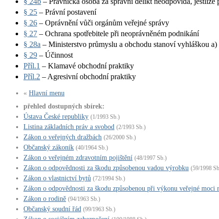
§ 24b
– Právnická osoba za správní delikt neodpovídá, jestliže 
§ 25
– Právní postavení
§ 26
– Oprávnění vůči orgánům veřejné správy
§ 27
– Ochrana spotřebitele při neoprávněném podnikání
§ 28a
– Ministerstvo průmyslu a obchodu stanoví vyhláškou a) 
§ 29
– Účinnost
Příl.1
– Klamavé obchodní praktiky
Příl.2
– Agresivní obchodní praktiky
«
Hlavní menu
přehled dostupných sbírek:
Ústava České republiky
(1/1993 Sb.)
Listina základních práv a svobod
(2/1993 Sb.)
Zákon o veřejných dražbách
(26/2000 Sb.)
Občanský zákoník
(40/1964 Sb.)
Zákon o veřejném zdravotním pojištění
(48/1997 Sb.)
Zákon o odpovědnosti za škodu způsobenou vadou výrobku
(59/1998 Sb
Zákon o vlastnictví bytů
(72/1994 Sb.)
Zákon o odpovědnosti za škodu způsobenou při výkonu veřejné moci
Zákon o rodině
(94/1963 Sb.)
Občanský soudní řád
(99/1963 Sb.)