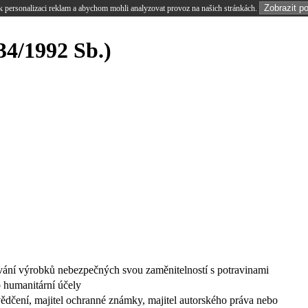
Zobrazit p
 personalizaci reklam a abychom mohli analyzovat provoz na našich stránkách.
34/1992 Sb.)
vání výrobků nebezpečných svou zaměnitelností s potravinami
 humanitární účely
vědčení, majitel ochranné známky, majitel autorského práva nebo