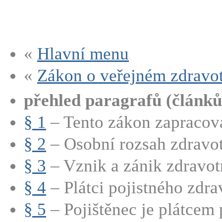
«
Hlavní menu
«
Zákon o veřejném zdravot
přehled paragrafů (článků
§ 1
– Tento zákon zapracová
§ 2
– Osobní rozsah zdravot
§ 3
– Vznik a zánik zdravotn
§ 4
– Plátci pojistného zdrav
§ 5
– Pojištěnec je plátcem p