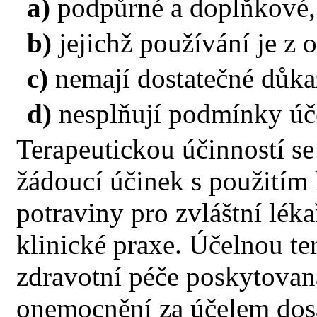
a)
podpůrné a doplňkové,
b)
jejichž používání je z
c)
nemají dostatečné důkaz
d)
nesplňují podmínky úče
Terapeutickou účinností s
žádoucí účinek s použitím
potraviny pro zvláštní lék
klinické praxe. Účelnou te
zdravotní péče poskytovan
onemocnění za účelem dosa