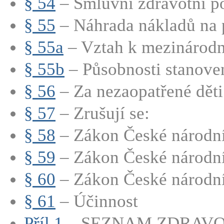
§ 54
– Smluvní zdravotní po
§ 55
– Náhrada nákladů na p
§ 55a
– Vztah k mezinárod
§ 55b
– Působnosti stanoven
§ 56
– Za nezaopatřené děti 
§ 57
– Zrušují se:
§ 58
– Zákon České národní 
§ 59
– Zákon České národní 
§ 60
– Zákon České národní 
§ 61
– Účinnost
Příl.1
– SEZNAM ZDRAVO