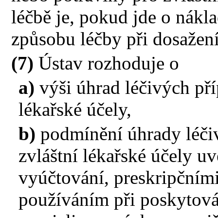
léčbě je, pokud jde o nákla
způsobu léčby při dosažen
(7)
Ústav rozhoduje o
a)
výši úhrad léčivých pří
lékařské účely,
b)
podmínění úhrady léčiv
zvláštní lékařské účely 
vyúčtování, preskripčním
používáním při poskytová