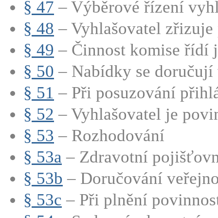
§ 47
– Výběrové řízení vyhla
§ 48
– Vyhlašovatel zřizuje 
§ 49
– Činnost komise řídí je
§ 50
– Nabídky se doručují 
§ 51
– Při posuzování přihlá
§ 52
– Vyhlašovatel je povin
§ 53
– Rozhodování
§ 53a
– Zdravotní pojišťovn
§ 53b
– Doručování veřejn
§ 53c
– Při plnění povinnost