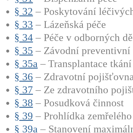
§ 32
– Poskytování léčivých 
§ 33
– Lázeňská péče
§ 34
– Péče v odborných dět
§ 35
– Závodní preventivní
§ 35a
– Transplantace tkání
§ 36
– Zdravotní pojišťovna 
§ 37
– Ze zdravotního pojišt
§ 38
– Posudková činnost
§ 39
– Prohlídka zemřelého p
§ 39a
– Stanovení maximální