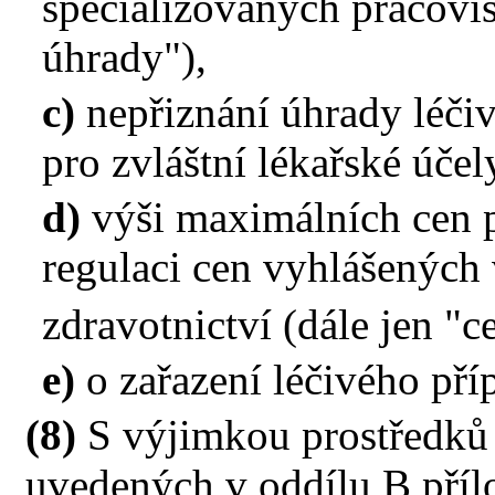
specializovaných pracovi
úhrady"),
c)
nepřiznání úhrady léči
pro zvláštní lékařské účel
d)
výši maximálních cen p
regulaci cen vyhlášených 
zdravotnictví (dále jen "
e)
o zařazení léčivého pří
(8)
S výjimkou prostředků 
uvedených v oddílu B přílo