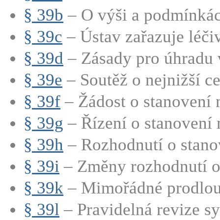
§ 39b
– O výši a podmínkách
§ 39c
– Ústav zařazuje léčiv
§ 39d
– Zásady pro úhradu v
§ 39e
– Soutěž o nejnižší c
§ 39f
– Žádost o stanovení 
§ 39g
– Řízení o stanovení 
§ 39h
– Rozhodnutí o stanov
§ 39i
– Změny rozhodnutí o 
§ 39k
– Mimořádné prodlou
§ 39l
– Pravidelná revize sy