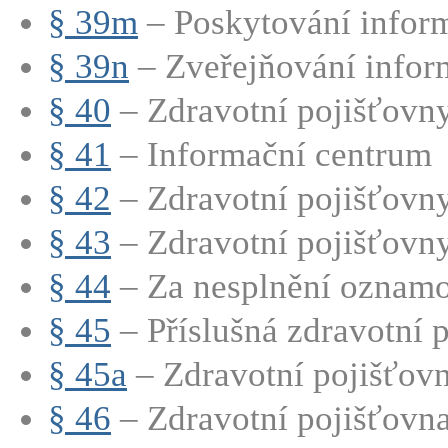
§ 39m
– Poskytování infor
§ 39n
– Zveřejňování infor
§ 40
– Zdravotní pojišťovn
§ 41
– Informační centrum
§ 42
– Zdravotní pojišťovny
§ 43
– Zdravotní pojišťovny
§ 44
– Za nesplnění oznamov
§ 45
– Příslušná zdravotní p
§ 45a
– Zdravotní pojišťovně
§ 46
– Zdravotní pojišťovna 