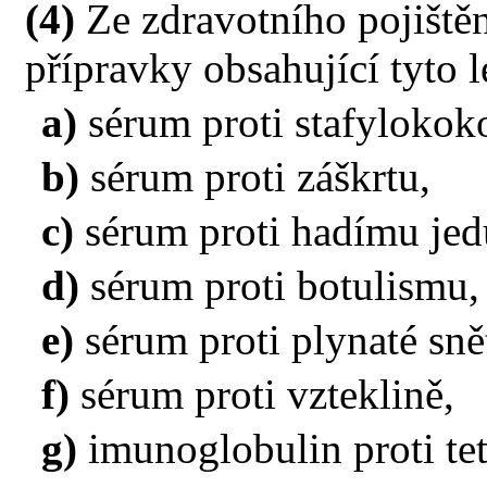
(4)
Ze zdravotního pojištěn
přípravky obsahující tyto l
a)
sérum proti stafylokok
b)
sérum proti záškrtu,
c)
sérum proti hadímu jed
d)
sérum proti botulismu,
e)
sérum proti plynaté snět
f)
sérum proti vzteklině,
g)
imunoglobulin proti te