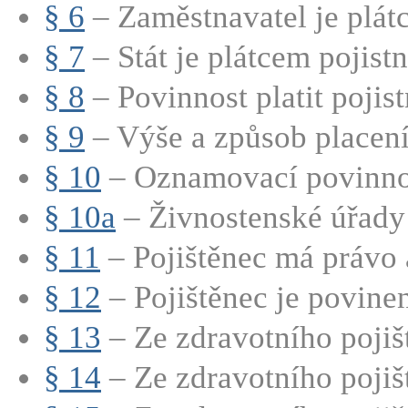
§ 6
– Zaměstnavatel je plátc
§ 7
– Stát je plátcem pojistn
§ 8
– Povinnost platit pojis
§ 9
– Výše a způsob placení 
§ 10
– Oznamovací povinnos
§ 10a
– Živnostenské úřady
§ 11
– Pojištěnec má právo a
§ 12
– Pojištěnec je povinen:
§ 13
– Ze zdravotního pojišt
§ 14
– Ze zdravotního pojišt