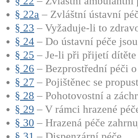
§ 22
– Zvláštní ambulantní 
§ 22a
– Zvláštní ústavní péč
§ 23
– Vyžaduje-li to zdravot
§ 24
– Do ústavní péče jsou 
§ 25
– Je-li při přijetí dítěte
§ 26
– Bezprostřední péči o p
§ 27
– Pojištěnec se propustí
§ 28
– Pohotovostní a záchra
§ 29
– V rámci hrazené péče 
§ 30
– Hrazená péče zahrnuj
§ 31
– Dispenzární péče