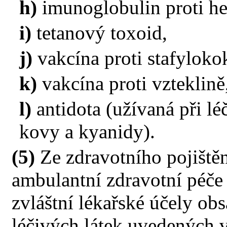
h)
imunoglobulin proti he
i)
tetanový toxoid,
j)
vakcína proti stafylok
k)
vakcína proti vzteklině
l)
antidota (užívaná při lé
kovy a kyanidy).
(5)
Ze zdravotního pojištěn
ambulantní zdravotní péče 
zvláštní lékařské účely obs
léčivých látek uvedených v