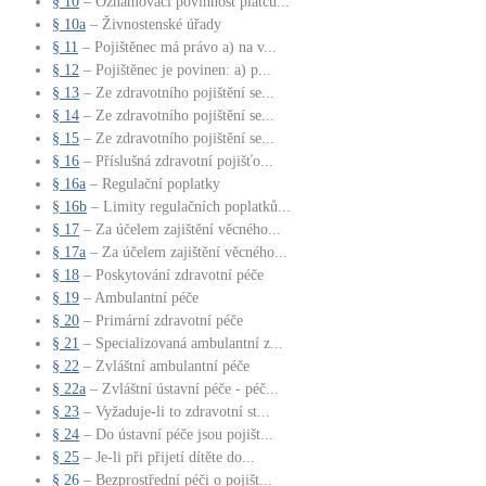
§ 10
– Oznamovací povinnost plátců...
§ 10a
– Živnostenské úřady
§ 11
– Pojištěnec má právo a) na v...
§ 12
– Pojištěnec je povinen: a) p...
§ 13
– Ze zdravotního pojištění se...
§ 14
– Ze zdravotního pojištění se...
§ 15
– Ze zdravotního pojištění se...
§ 16
– Příslušná zdravotní pojišťo...
§ 16a
– Regulační poplatky
§ 16b
– Limity regulačních poplatků...
§ 17
– Za účelem zajištění věcného...
§ 17a
– Za účelem zajištění věcného...
§ 18
– Poskytování zdravotní péče
§ 19
– Ambulantní péče
§ 20
– Primární zdravotní péče
§ 21
– Specializovaná ambulantní z...
§ 22
– Zvláštní ambulantní péče
§ 22a
– Zvláštní ústavní péče - péč...
§ 23
– Vyžaduje-li to zdravotní st...
§ 24
– Do ústavní péče jsou pojišt...
§ 25
– Je-li při přijetí dítěte do...
§ 26
– Bezprostřední péči o pojišt...