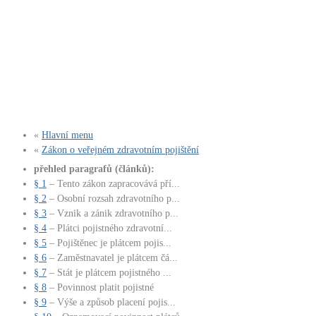
«
Hlavní menu
«
Zákon o veřejném zdravotním pojištění
přehled paragrafů (článků):
§ 1
– Tento zákon zapracovává pří...
§ 2
– Osobní rozsah zdravotního p...
§ 3
– Vznik a zánik zdravotního p...
§ 4
– Plátci pojistného zdravotní...
§ 5
– Pojištěnec je plátcem pojis...
§ 6
– Zaměstnavatel je plátcem čá...
§ 7
– Stát je plátcem pojistného ...
§ 8
– Povinnost platit pojistné
§ 9
– Výše a způsob placení pojis...