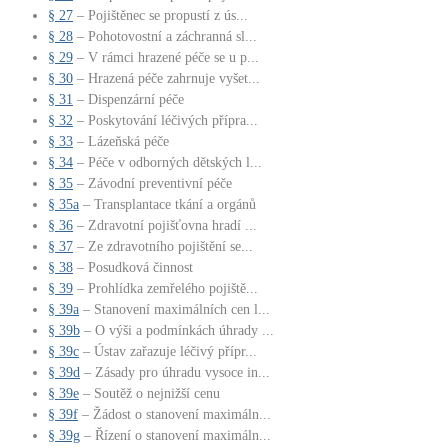
§ 27
– Pojištěnec se propustí z ús...
§ 28
– Pohotovostní a záchranná sl...
§ 29
– V rámci hrazené péče se u p...
§ 30
– Hrazená péče zahrnuje vyšet...
§ 31
– Dispenzární péče
§ 32
– Poskytování léčivých přípra...
§ 33
– Lázeňská péče
§ 34
– Péče v odborných dětských l...
§ 35
– Závodní preventivní péče
§ 35a
– Transplantace tkání a orgánů
§ 36
– Zdravotní pojišťovna hradí ...
§ 37
– Ze zdravotního pojištění se...
§ 38
– Posudková činnost
§ 39
– Prohlídka zemřelého pojiště...
§ 39a
– Stanovení maximálních cen l...
§ 39b
– O výši a podmínkách úhrady ...
§ 39c
– Ústav zařazuje léčivý přípr...
§ 39d
– Zásady pro úhradu vysoce in...
§ 39e
– Soutěž o nejnižší cenu
§ 39f
– Žádost o stanovení maximáln...
§ 39g
– Řízení o stanovení maximáln...