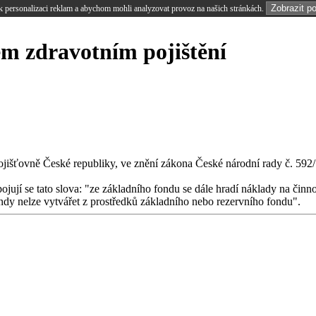
Zobrazit p
 personalizaci reklam a abychom mohli analyzovat provoz na našich stránkách.
ém zdravotním pojištění
jišťovně České republiky, ve znění zákona České národní rady č. 592/
ojují se tato slova: "ze základního fondu se dále hradí náklady na činno
fondy nelze vytvářet z prostředků základního nebo rezervního fondu".