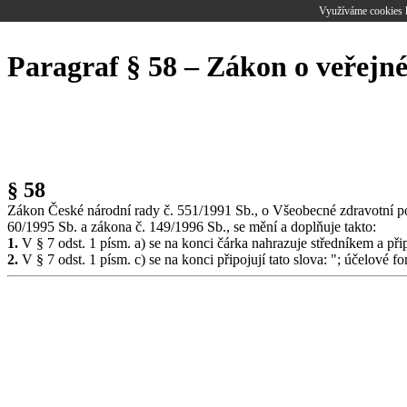
Využíváme cookies k
Paragraf § 58 – Zákon o veřejn
§ 58
Zákon České národní rady č. 551/1991 Sb., o Všeobecné zdravotní po
60/1995 Sb. a zákona č. 149/1996 Sb., se mění a doplňuje takto:
1.
V § 7 odst. 1 písm. a) se na konci čárka nahrazuje středníkem a přip
2.
V § 7 odst. 1 písm. c) se na konci připojují tato slova: "; účelové 