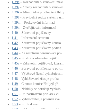
§ 39h
– Rozhodnutí o stanovení maxi...
§ 39i
– Změny rozhodnutí o stanoven...
§ 39k
– Mimořádné prodloužení lhůty
§ 39l
– Pravidelná revize systému ú...
§ 39m
– Poskytování informací
§ 39n
– Zveřejňování informací
§ 40
– Zdravotní pojišťovny
§ 41
– Informační centrum
§ 42
– Zdravotní pojišťovny kontro...
§ 43
– Zdravotní pojišťovny podléh...
§ 44
– Za nesplnění oznamovací pov...
§ 45
– Příslušná zdravotní pojišťo...
§ 45a
– Zdravotní pojišťovně, která...
§ 46
– Zdravotní pojišťovna je pov...
§ 47
– Výběrové řízení vyhlašuje z...
§ 48
– Vyhlašovatel zřizuje pro ka...
§ 49
– Činnost komise řídí její př...
§ 50
– Nabídky se doručují vyhlašo...
§ 51
– Při posuzování přihlášek čl...
§ 52
– Vyhlašovatel je povinen zve...
§ 53
– Rozhodování